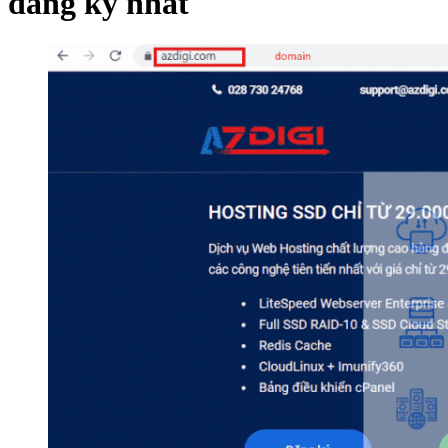
đăng ký nhất