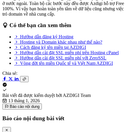
ở nước ngoài. Toàn bộ các bước này đều được Azdigi hỗ trợ Free
100%. Vì vậy bạn hoàn toàn yên tâm về dữ liệu cũng nhưng việc
trỏ domain về nhà cung cấp.
Có thể bạn cần xem thêm
Hướng dẫn đăng ký Hosting
Hosting và Domain khác nhau như thế nào?
Cách đăng ký tên miền tại AZDIGI
Hướng dẫn cài đặt SSL miễn phí trên Hosting cPanel
Hướng dẫn cài đặt SSL miễn phí với ZeroSSL
Vòng đời tên miền Quốc tế và Việt Nam AZDIGI
Chia sẻ:
Bài viết đã được kiểm duyệt bởi
AZDIGI Team
13 tháng 1, 2026
Báo cáo nội dung
Báo cáo nội dung bài viết