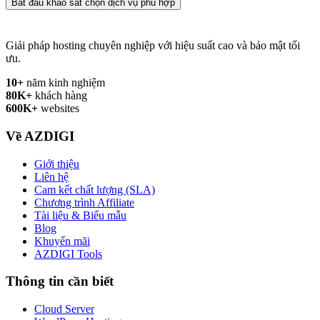
Bắt đầu khảo sát chọn dịch vụ phù hợp
Giải pháp hosting chuyên nghiệp với hiệu suất cao và bảo mật tối
ưu.
10+
năm kinh nghiệm
80K+
khách hàng
600K+
websites
Về AZDIGI
Giới thiệu
Liên hệ
Cam kết chất lượng (SLA)
Chương trình Affiliate
Tài liệu & Biểu mẫu
Blog
Khuyến mãi
AZDIGI Tools
Thông tin cần biết
Cloud Server