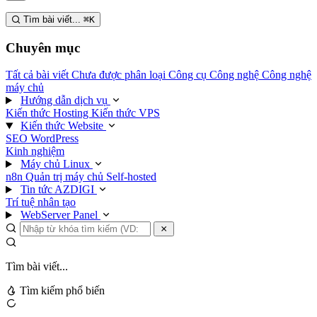
Tìm bài viết...
⌘
K
Chuyên mục
Tất cả bài viết
Chưa được phân loại
Công cụ
Công nghệ
Công nghệ
máy chủ
Hướng dẫn dịch vụ
Kiến thức Hosting
Kiến thức VPS
Kiến thức Website
SEO
WordPress
Kinh nghiệm
Máy chủ Linux
n8n
Quản trị máy chủ
Self-hosted
Tin tức AZDIGI
Trí tuệ nhân tạo
WebServer Panel
Tìm bài viết...
Tìm kiếm phổ biến