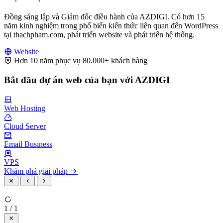
Đồng sáng lập và Giám đốc điều hành của AZDIGI. Có hơn 15
năm kinh nghiệm trong phổ biến kiến thức liên quan đến WordPress
tại thachpham.com, phát triển website và phát triển hệ thống.
Website
Hơn 10 năm phục vụ 80.000+ khách hàng
Bắt đầu dự án web của bạn với AZDIGI
Web Hosting
Cloud Server
Email Business
VPS
Khám phá giải pháp
1 / 1