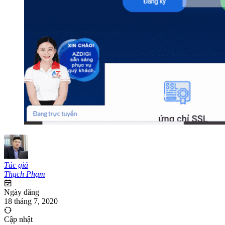
Tác giả
Thạch Phạm
Ngày đăng
18 tháng 7, 2020
Cập nhật