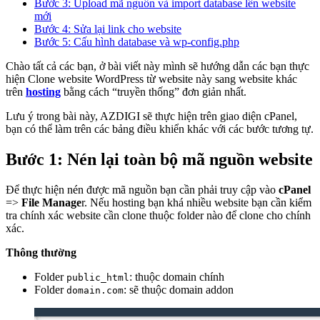
Bước 3: Upload mã nguồn và import database lên website
mới
Bước 4: Sửa lại link cho website
Bước 5: Cấu hình database và wp-config.php
Chào tất cả các bạn, ở bài viết này mình sẽ hướng dẫn các bạn thực
hiện Clone website WordPress từ website này sang website khác
trên
hosting
bằng cách “truyền thống” đơn giản nhất.
Lưu ý trong bài này, AZDIGI sẽ thực hiện trên giao diện cPanel,
bạn có thể làm trên các bảng điều khiển khác với các bước tương tự.
Bước 1: Nén lại toàn bộ mã nguồn website
Để thực hiện nén được mã nguồn bạn cần phải truy cập vào
cPanel
=>
File Manage
r. Nếu hosting bạn khá nhiều website bạn cần kiểm
tra chính xác website cần clone thuộc folder nào để clone cho chính
xác.
Thông thường
Folder
: thuộc domain chính
public_html
Folder
: sẽ thuộc domain addon
domain.com