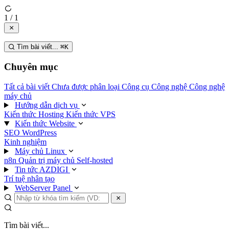
1 / 1
Tìm bài viết...
⌘
K
Chuyên mục
Tất cả bài viết
Chưa được phân loại
Công cụ
Công nghệ
Công nghệ
máy chủ
Hướng dẫn dịch vụ
Kiến thức Hosting
Kiến thức VPS
Kiến thức Website
SEO
WordPress
Kinh nghiệm
Máy chủ Linux
n8n
Quản trị máy chủ
Self-hosted
Tin tức AZDIGI
Trí tuệ nhân tạo
WebServer Panel
Tìm bài viết...