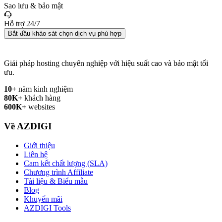
Sao lưu & bảo mật
Hỗ trợ 24/7
Bắt đầu khảo sát chọn dịch vụ phù hợp
Giải pháp hosting chuyên nghiệp với hiệu suất cao và bảo mật tối
ưu.
10+
năm kinh nghiệm
80K+
khách hàng
600K+
websites
Về AZDIGI
Giới thiệu
Liên hệ
Cam kết chất lượng (SLA)
Chương trình Affiliate
Tài liệu & Biểu mẫu
Blog
Khuyến mãi
AZDIGI Tools