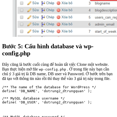
Bước 5: Cấu hình database và wp-
config.php
Đây cũng là bước cuối cùng để hoàn tất việc Clone một website.
Bạn thực hiện mở file
. Ở trong file này bạn cần
wp-config.php
chú ý 3 giá trị là DB name, DB user và Password. Ở bước trên bạn
đã tạo với thông tin nào rồi thì thay thế vào 3 giá trị này trong file.
/** The name of the database for WordPress */

/** MySQL database username */

define( 'DB_USER', 'dotrung2_dtrungquan' );
/** MySQL database password */
