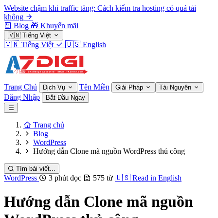
Website chậm khi traffic tăng: Cách kiểm tra hosting có quá tải
không
Blog
🎁
Khuyến mãi
🇻🇳
Tiếng Việt
🇻🇳
Tiếng Việt
🇺🇸
English
Trang Chủ
Tên Miền
Dịch Vụ
Giải Pháp
Tài Nguyên
Đăng Nhập
Bắt Đầu Ngay
Trang chủ
Blog
WordPress
Hướng dẫn Clone mã nguồn WordPress thủ công
Tìm bài viết...
WordPress
3 phút đọc
575 từ
🇺🇸
Read in English
Hướng dẫn Clone mã nguồn