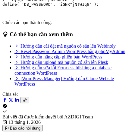
define( 'DB_PASSWORD', 'iGNR^jN!W1q6' );
Chúc các bạn thành công.
Có thể bạn cần xem thêm
Hướng dẫn cài đặt mã nguồn có sẵn lên Webinoly
Reset Password Admin WordPress bằng phpMyAdmin
Hướng dẫn nâng cấp phiên bản WordPress
Hướng dẫn upload mã nguồn có sẵn lên Plesk
Hướng dẫn sửa lỗi Error establishing a database
connection WordPress
[WordPress Manager] Hướng dẫn Clone Website
WordPress
Chia sẻ:
Bài viết đã được kiểm duyệt bởi
AZDIGI Team
13 tháng 1, 2026
Báo cáo nội dung