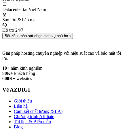
Datacenter tại Việt Nam
Sao lưu & bảo mật
Hỗ trợ 24/7
Bắt đầu khảo sát chọn dịch vụ phù hợp
Giải pháp hosting chuyên nghiệp với hiệu suất cao và bảo mật tối
ưu.
10+
năm kinh nghiệm
80K+
khách hàng
600K+
websites
Về AZDIGI
Giới thiệu
Liên hệ
Cam kết chất lượng (SLA)
Chương trình Affiliate
Tài liệu & Biểu mẫu
Blog