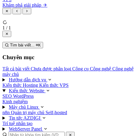
Khám phá giải pháp
1 / 1
Tìm bài viết...
⌘
K
Chuyên mục
Tất cả bài viết
Chưa được phân loại
Công cụ
Công nghệ
Công nghệ
máy chủ
Hướng dẫn dịch vụ
Kiến thức Hosting
Kiến thức VPS
Kiến thức Website
SEO
WordPress
Kinh nghiệm
Máy chủ Linux
n8n
Quản trị máy chủ
Self-hosted
Tin tức AZDIGI
Trí tuệ nhân tạo
WebServer Panel