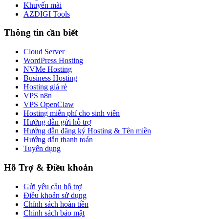
Khuyến mãi
AZDIGI Tools
Thông tin cần biết
Cloud Server
WordPress Hosting
NVMe Hosting
Business Hosting
Hosting giá rẻ
VPS n8n
VPS OpenClaw
Hosting miễn phí cho sinh viên
Hướng dẫn gửi hỗ trợ
Hướng dẫn đăng ký Hosting & Tên miền
Hướng dẫn thanh toán
Tuyển dụng
Hỗ Trợ & Điều khoản
Gửi yêu cầu hỗ trợ
Điều khoản sử dụng
Chính sách hoàn tiền
Chính sách bảo mật