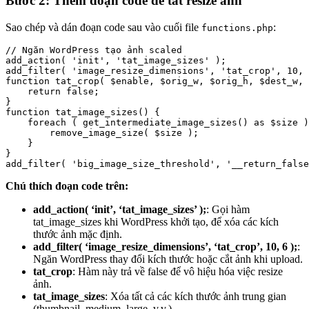
Bước 2: Thêm đoạn code để tắt resize ảnh
Sao chép và dán đoạn code sau vào cuối file
:
functions.php
// Ngăn WordPress tạo ảnh scaled

add_action( 'init', 'tat_image_sizes' );

add_filter( 'image_resize_dimensions', 'tat_crop', 10, 
function tat_crop( $enable, $orig_w, $orig_h, $dest_w, 
    return false;

}

function tat_image_sizes() {

    foreach ( get_intermediate_image_sizes() as $size )
        remove_image_size( $size );

    }

}

add_filter( 'big_image_size_threshold', '__return_false
Chú thích đoạn code trên:
add_action( ‘init’, ‘tat_image_sizes’ );
: Gọi hàm
tat_image_sizes khi WordPress khởi tạo, để xóa các kích
thước ảnh mặc định.
add_filter( ‘image_resize_dimensions’, ‘tat_crop’, 10, 6 );
:
Ngăn WordPress thay đổi kích thước hoặc cắt ảnh khi upload.
tat_crop
: Hàm này trả về false để vô hiệu hóa việc resize
ảnh.
tat_image_sizes
: Xóa tất cả các kích thước ảnh trung gian
(thumbnail, medium, large, v.v.).