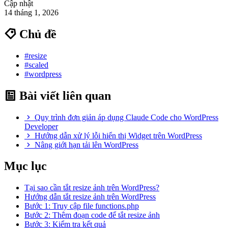
Cập nhật
14 tháng 1, 2026
Chủ đề
#resize
#scaled
#wordpress
Bài viết liên quan
Quy trình đơn giản áp dụng Claude Code cho WordPress
Developer
Hướng dẫn xử lý lỗi hiển thị Widget trên WordPress
Nâng giới hạn tải lên WordPress
Mục lục
Tại sao cần tắt resize ảnh trên WordPress?
Hướng dẫn tắt resize ảnh trên WordPress
Bước 1: Truy cập file functions.php
Bước 2: Thêm đoạn code để tắt resize ảnh
Bước 3: Kiểm tra kết quả