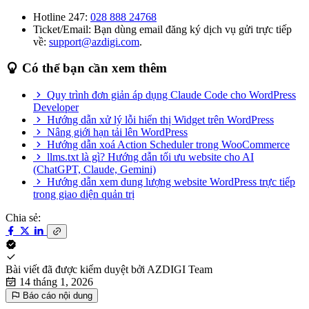
Hotline 247:
028 888 24768
Ticket/Email: Bạn dùng email đăng ký dịch vụ gửi trực tiếp
về:
support@azdigi.com
.
Có thể bạn cần xem thêm
Quy trình đơn giản áp dụng Claude Code cho WordPress
Developer
Hướng dẫn xử lý lỗi hiển thị Widget trên WordPress
Nâng giới hạn tải lên WordPress
Hướng dẫn xoá Action Scheduler trong WooCommerce
llms.txt là gì? Hướng dẫn tối ưu website cho AI
(ChatGPT, Claude, Gemini)
Hướng dẫn xem dung lượng website WordPress trực tiếp
trong giao diện quản trị
Chia sẻ:
Bài viết đã được kiểm duyệt bởi
AZDIGI Team
14 tháng 1, 2026
Báo cáo nội dung