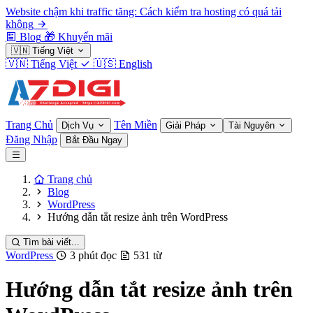
Website chậm khi traffic tăng: Cách kiểm tra hosting có quá tải
không
Blog
🎁
Khuyến mãi
🇻🇳
Tiếng Việt
🇻🇳
Tiếng Việt
🇺🇸
English
Trang Chủ
Tên Miền
Dịch Vụ
Giải Pháp
Tài Nguyên
Đăng Nhập
Bắt Đầu Ngay
Trang chủ
Blog
WordPress
Hướng dẫn tắt resize ảnh trên WordPress
Tìm bài viết...
WordPress
3 phút đọc
531 từ
Hướng dẫn tắt resize ảnh trên