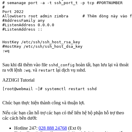
# semanage port -a -t ssh_port_t -p tcp #PORTNUMBER

#

Port 2022

AllowUsers root admin zimbra      # Thêm dòng này vào f
#AddressFamily any

#ListenAddress 0.0.0.0

#ListenAddress ::
HostKey /etc/ssh/ssh_host_rsa_key

#HostKey /etc/ssh/ssh_host_dsa_key

:wq

Sau khi đã thêm vào file
hoàn tất, bạn lưu lại và thoát
sshd_config
ra với lệnh
. và
lại dịch vụ sshd.
:wq
restart
AZDIGI Tutorial
[root@webmail ~]# systemctl restart sshd

Chúc bạn thực hiện thành công và thuận lợi.
Nếu các bạn cần hỗ trợ các bạn có thể liên hệ bộ phận hỗ trợ theo
các cách bên dưới:
Hotline 247:
028 888 24768
(Ext 0)