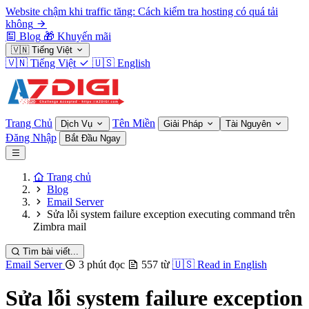
Website chậm khi traffic tăng: Cách kiểm tra hosting có quá tải
không
Blog
🎁
Khuyến mãi
🇻🇳
Tiếng Việt
🇻🇳
Tiếng Việt
🇺🇸
English
Trang Chủ
Tên Miền
Dịch Vụ
Giải Pháp
Tài Nguyên
Đăng Nhập
Bắt Đầu Ngay
Trang chủ
Blog
Email Server
Sửa lỗi system failure exception executing command trên
Zimbra mail
Tìm bài viết...
Email Server
3 phút đọc
557 từ
🇺🇸
Read in English
Sửa lỗi system failure exception