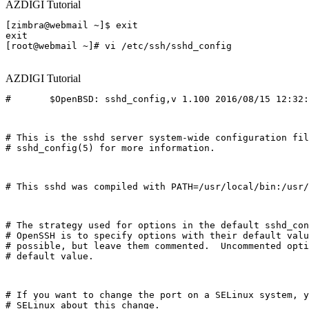
AZDIGI Tutorial
[zimbra@webmail ~]$ exit

exit

[root@webmail ~]# vi /etc/ssh/sshd_config

AZDIGI Tutorial
#       $OpenBSD: sshd_config,v 1.100 2016/08/15 12:32:
# This is the sshd server system-wide configuration fil
# sshd_config(5) for more information.
# This sshd was compiled with PATH=/usr/local/bin:/usr/
# The strategy used for options in the default sshd_con
# OpenSSH is to specify options with their default valu
# possible, but leave them commented.  Uncommented opti
# default value.
# If you want to change the port on a SELinux system, y
# SELinux about this change.
