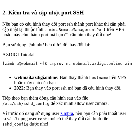
2. Kiểm tra và cập nhật port SSH
Nếu bạn có cấu hình thay đổi port ssh thành port khác thì cần phải
cập nhật lại thuộc tính
trên VPS
zimbraRemoteManagementPort
hoặc máy chủ thành port mà bạn đã cấu hình thay đổi nhé!
Bạn sử dụng lệnh như bên dưới để thay đổi lại:
AZDIGI Tutorial
[zimbra@webmail ~]$ zmprov ms webmail.azdigi.online zim
webmail.azdigi.online:
Bạn thay thành
trên VPS
hostname
hoặc máy chủ của bạn.
2022:
Bạn thay vào port ssh mà bạn đã cấu hình thay đổi.
Tiếp theo bạn thêm dòng cấu hình sau vào file
để xác minh allow user zimbra.
/etc/ssh/sshd_config
Vì trước đó đang sử dụng user
zimbra
, nên bạn cần phải thoát user
ra và sử dụng user
mới có thể thay đổi cấu hình file
root
được nhé!
sshd_config