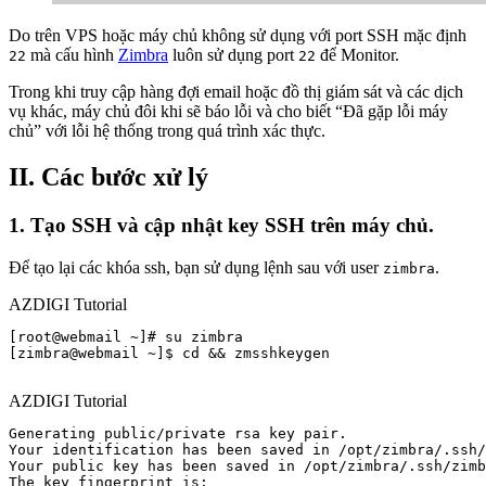
Do trên VPS hoặc máy chủ không sử dụng với port SSH mặc định
mà cấu hình
Zimbra
luôn sử dụng port
để Monitor.
22
22
Trong khi truy cập hàng đợi email hoặc đồ thị giám sát và các dịch
vụ khác, máy chủ đôi khi sẽ báo lỗi và cho biết “Đã gặp lỗi máy
chủ” với lỗi hệ thống trong quá trình xác thực.
II. Các bước xử lý
1. Tạo SSH và cập nhật key SSH trên máy chủ.
Để tạo lại các khóa ssh, bạn sử dụng lệnh sau với user
.
zimbra
AZDIGI Tutorial
[root@webmail ~]# su zimbra

[zimbra@webmail ~]$ cd && zmsshkeygen

AZDIGI Tutorial
Generating public/private rsa key pair.

Your identification has been saved in /opt/zimbra/.ssh/
Your public key has been saved in /opt/zimbra/.ssh/zimb
The key fingerprint is:
