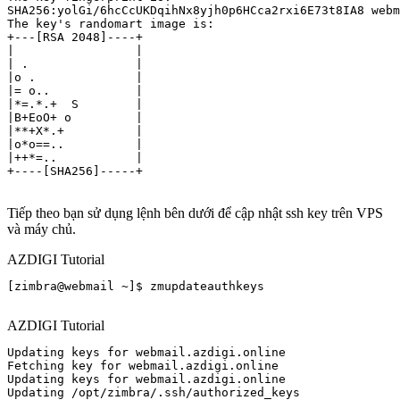
SHA256:yolGi/6hcCcUKDqihNx8yjh0p6HCca2rxi6E73t8IA8 webm
The key's randomart image is:

+---[RSA 2048]----+

|                 |

| .               |

|o .              |

|= o..            |

|*=.*.+  S        |

|B+EoO+ o         |

|**+X*.+          |

|o*o==..          |

|++*=..           |

+----[SHA256]-----+

Tiếp theo bạn sử dụng lệnh bên dưới để cập nhật ssh key trên VPS
và máy chủ.
AZDIGI Tutorial
[zimbra@webmail ~]$ zmupdateauthkeys

AZDIGI Tutorial
Updating keys for webmail.azdigi.online

Fetching key for webmail.azdigi.online

Updating keys for webmail.azdigi.online

Updating /opt/zimbra/.ssh/authorized_keys
