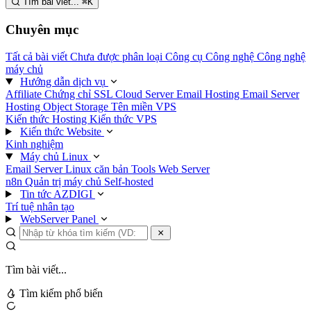
Tìm bài viết...
⌘
K
Chuyên mục
Tất cả bài viết
Chưa được phân loại
Công cụ
Công nghệ
Công nghệ
máy chủ
Hướng dẫn dịch vụ
Affiliate
Chứng chỉ SSL
Cloud Server
Email Hosting
Email Server
Hosting
Object Storage
Tên miền
VPS
Kiến thức Hosting
Kiến thức VPS
Kiến thức Website
Kinh nghiệm
Máy chủ Linux
Email Server
Linux căn bản
Tools
Web Server
n8n
Quản trị máy chủ
Self-hosted
Tin tức AZDIGI
Trí tuệ nhân tạo
WebServer Panel
Tìm bài viết...
Tìm kiếm phổ biến