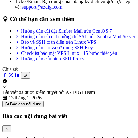
Ticket/Email: Bạn dùng email đăng ký dịch vụ gửi trực tiếp
về:
support@azdigi.com
.
Có thể bạn cần xem thêm
Hướng dẫn cài đặt Zimbra Mail trên CentOS 7
Hướng dẫn cài đặt chứng chỉ SSL trên Zimbra Mail Server
Bảo vệ SSH toàn diện trên Linux VPS
Hướng dẫn tạo và sử dụng SSH Key
Checklist bảo mật VPS Linux - 15 bước thiết yếu
Hướng dẫn cấu hình SSH Proxy
Chia sẻ:
Bài viết đã được kiểm duyệt bởi
AZDIGI Team
13 tháng 1, 2026
Báo cáo nội dung
Báo cáo nội dung bài viết