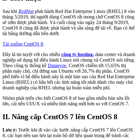
Sau khi
RedHat
phát hành Red Hat Enterprise Linux (RHEL) 8 vào
tháng 5/2019, thì người dùng CentOS rất mong chờ CentOS 8 cũng
sẽ sớm được phát hành. Và cuối cùng vào ngày 24 tháng 9/2019,
CentOS 8 cũng đã được phát hành và sẵn sàng để tải về. Bạn có thể
tải bằng đường dẫn bên dưới.
Tải xuống CentOS 8
.
Đây là tin tuyệt vời cho nhiều
công ty hosting,
data center và doanh
nghiệp sử dụng hệ điều hành Linux nói chung và CentOS nói riêng.
Theo công ty thống kê
Datanyze
, CentOS chiếm tới 15,65% thị
phần máy chủ, chỉ đứng sau Ubuntu với 26,7% thị phần. CentOS
phổ biến vì hệ điều hành này là một bản sao của Red Hat Enterprise
Linux (RHEL) có hầu hết các tính năng tốt nhất dành cho máy chủ
doanh nghiệp của RHEL nhưng lại hoàn toàn miễn phí.
Nhóm phát triển cho biết CentOS 8 sẽ bao gồm nhiều bản sửa lỗi
lớn, cải tiến UI/UX và nhiều tính năng mới hơn so với CentOS 7.
II. Nâng cấp CentOS 7 lên CentOS 8
Lưu ý:
Trước khi đi vào các bước nâng cấp CentOS 7 lên CentOS
8, các bạn nên sao lưu lại toàn bộ dữ liệu quan trọng để tránh các