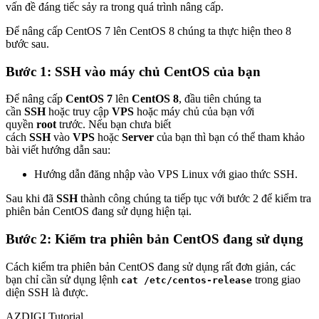
vấn đề đáng tiếc sảy ra trong quá trình nâng cấp.
Để nâng cấp CentOS 7 lên CentOS 8 chúng ta thực hiện theo 8
bước sau.
Bước 1: SSH vào máy chủ CentOS của bạn
Để nâng cấp
CentOS 7
lên
CentOS 8
, đầu tiên chúng ta
cần
SSH
hoặc truy cập
VPS
hoặc máy chủ của bạn với
quyền
root
trước. Nếu bạn chưa biết
cách
SSH
vào
VPS
hoặc
Server
của bạn thì bạn có thể tham khảo
bài viết hướng dẫn sau:
Hướng dẫn đăng nhập vào VPS Linux với giao thức SSH.
Sau khi đã
SSH
thành công chúng ta tiếp tục với bước 2 để kiểm tra
phiên bản CentOS đang sử dụng hiện tại.
Bước 2: Kiểm tra phiên bản CentOS đang sử dụng
Cách kiểm tra phiên bản CentOS đang sử dụng rất đơn giản, các
bạn chỉ cần sử dụng lệnh
trong giao
cat /etc/centos-release
diện SSH là được.
AZDIGI Tutorial