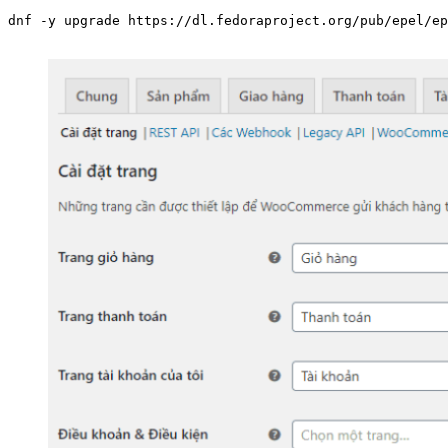
dnf -y upgrade https://dl.fedoraproject.org/pub/epel/ep