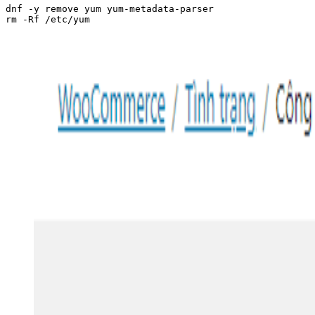
dnf -y remove yum yum-metadata-parser

rm -Rf /etc/yum
