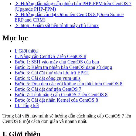
Hướng dẫn nâng cấp phiên bản PHP-FPM trên CentOS 7
(Upgrade PHP-FPM)
Hướng dẫn cài đặt Odoo lên CentOS 8 (Open Source
ERP and CRM)
htop - Giám sát tiến trình máy chủ Linux
Mục lục
I. Giới thiệu
II. Nâng cấp CentOS 7 lên CentOS 8
Bước 1: SSH vào máy chủ CentOS của bạn
Bước 2: Kiểm tra phiên bản CentOS đang sử dụng
Bước 3: Cài đặt thư viện lưu trữ EPEL
Bước 4: Cài đặt công cụ yum-utils
Bước 5: Dọn dẹp các gói không cần thiết trên CentOS 8
Bước 6: Cài dặt dnf trên CentOS 7
Bước 7: Lệnh nâng cấp CentOS 7 lên CentOS 8
Bước 8: Cài đặt nhân Kernel của CentOS 8
III. Tổng kết
Trong bài viết này mình sẽ hướng dẫn cách nâng cấp CentOS 7 lên
CentOS 8 một cách đơn giản và nhanh nhất.
I. Giới thiệu