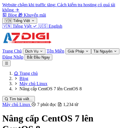
Website chậm khi traffic tăng: Cách kiểm tra hosting có quá tải
không
Blog
🎁
Khuyến mãi
🇻🇳
Tiếng Việt
🇻🇳
Tiếng Việt
🇺🇸
English
Trang Chủ
Tên Miền
Dịch Vụ
Giải Pháp
Tài Nguyên
Đăng Nhập
Bắt Đầu Ngay
Trang chủ
Blog
Máy chủ Linux
Nâng cấp CentOS 7 lên CentOS 8
Tìm bài viết...
Máy chủ Linux
7 phút đọc
1,234 từ
Nâng cấp CentOS 7 lên