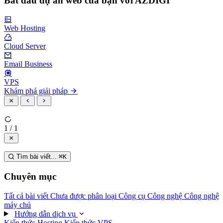
Bắt đầu dự án web của bạn với AZDIGI
Web Hosting
Cloud Server
Email Business
VPS
Khám phá giải pháp
1 / 1
Tìm bài viết...
⌘
K
Chuyên mục
Tất cả bài viết
Chưa được phân loại
Công cụ
Công nghệ
Công nghệ
máy chủ
Hướng dẫn dịch vụ
Kiến thức Hosting
Kiến thức VPS