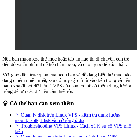
Nếu bạn muốn xóa thư mục hoặc tập tin nào thì di chuyển con trỏ
đến đó và ấn phím
để tiến hành xóa, và chọn
để xác nhận.
d
yes
Với giao diện trực quan của ncdu bạn sẽ dễ dàng biết thư mục nào
đang chiếm nhiều nhất, sau đó truy cập từ từ vào bên trong và tiến
hành xóa đi bớt dữ liệu là VPS của bạn có thể có thêm dung lượng
trống để lưu các dữ liệu cần thiết rồi.
Có thể bạn cần xem thêm
Quản lý disk trên Linux VPS - kiểm tra dung lượng,
mount, lsblk, fdisk và mở rộng ổ đĩa
Troubleshooting VPS Linux - Cách xủ lý sự cố VPS phổ
biến
Quản lý package trên Linux - apt và dnf cho VPS