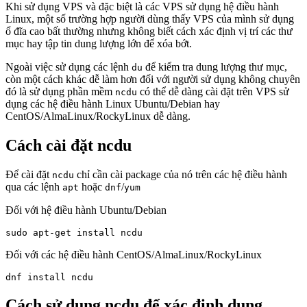
Khi sử dụng VPS và đặc biệt là các VPS sử dụng hệ điều hành
Linux, một số trường hợp người dùng thấy VPS của mình sử dụng
ổ đĩa cao bất thường nhưng không biết cách xác định vị trí các thư
mục hay tập tin dung lượng lớn để xóa bớt.
Ngoài việc sử dụng các lệnh
để kiểm tra dung lượng thư mục,
du
còn một cách khác dễ làm hơn đối với người sử dụng không chuyên
đó là sử dụng phần mềm
có thể dễ dàng cài đặt trên VPS sử
ncdu
dụng các hệ điều hành Linux Ubuntu/Debian hay
CentOS/AlmaLinux/RockyLinux dễ dàng.
Cách cài đặt ncdu
Để cài đặt
chỉ cần cài package của nó trên các hệ điều hành
ncdu
qua các lệnh
hoặc
/
apt
dnf
yum
Đối với hệ điều hành Ubuntu/Debian
sudo apt-get install ncdu
Đối với các hệ điều hành CentOS/AlmaLinux/RockyLinux
dnf install ncdu
Cách sử dụng ncdu để xác định dung