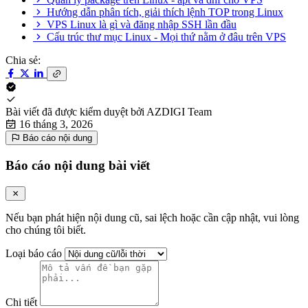
Hướng dẫn phân tích, giải thích lệnh TOP trong Linux
VPS Linux là gì và đăng nhập SSH lần đầu
Cấu trúc thư mục Linux - Mọi thứ nằm ở đâu trên VPS
Chia sẻ:
Bài viết đã được kiểm duyệt bởi
AZDIGI Team
16 tháng 3, 2026
Báo cáo nội dung
Báo cáo nội dung bài viết
Nếu bạn phát hiện nội dung cũ, sai lệch hoặc cần cập nhật, vui lòng
cho chúng tôi biết.
Loại báo cáo
Chi tiết