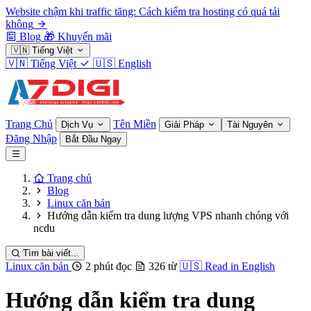
Website chậm khi traffic tăng: Cách kiểm tra hosting có quá tải
không
Blog
🎁
Khuyến mãi
🇻🇳
Tiếng Việt
🇻🇳
Tiếng Việt
🇺🇸
English
Trang Chủ
Tên Miền
Dịch Vụ
Giải Pháp
Tài Nguyên
Đăng Nhập
Bắt Đầu Ngay
Trang chủ
Blog
Linux căn bản
Hướng dẫn kiểm tra dung lượng VPS nhanh chóng với
ncdu
Tìm bài viết...
Linux căn bản
2 phút đọc
326 từ
🇺🇸
Read in English
Hướng dẫn kiểm tra dung