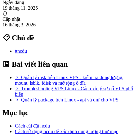
Ngày đăng
19 tháng 11, 2025
Cập nhật
16 tháng 3, 2026
Chủ đề
#ncdu
Bài viết liên quan
Quản lý disk trên Linux VPS - kiểm tra dung lượng,
mount, lsblk, fdisk và mở rộng ổ đĩa
Troubleshooting VPS Linux - Cách xủ lý sự cố VPS phổ
biến
Quản lý package trên Linux - apt và dnf cho VPS
Mục lục
Cách cài đặt ncdu
Cách sử dụng ncdu để xác định dung lượng thư mục