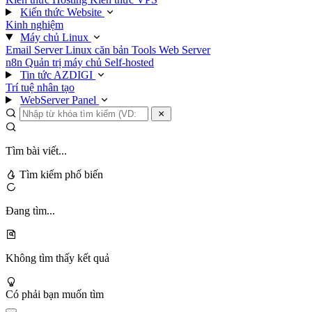
Kiến thức Website
Kinh nghiệm
Máy chủ Linux
Email Server
Linux căn bản
Tools
Web Server
n8n
Quản trị máy chủ
Self-hosted
Tin tức AZDIGI
Trí tuệ nhân tạo
WebServer Panel
Tìm bài viết...
Tìm kiếm phổ biến
Đang tìm...
Không tìm thấy kết quả
Có phải bạn muốn tìm