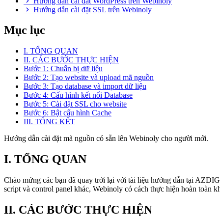
Hướng dẫn cài đặt WordPress trên Webinoly
Hướng dẫn cài đặt SSL trên Webinoly
Mục lục
I. TỔNG QUAN
II. CÁC BƯỚC THỰC HIỆN
Bước 1: Chuẩn bị dữ liệu
Bước 2: Tạo website và upload mã nguồn
Bước 3: Tạo database và import dữ liệu
Bước 4: Cấu hình kết nối Database
Bước 5: Cài đặt SSL cho website
Bước 6: Bật cấu hình Cache
III. TỔNG KẾT
Hướng dẫn cài đặt mã nguồn có sẵn lên Webinoly cho người mới.
I. TỔNG QUAN
Chào mứng các bạn đã quay trởi lại với tài liệu hướng dẫn tại AZDI
script và control panel khác, Webinoly có cách thực hiện hoàn toàn k
II. CÁC BƯỚC THỰC HIỆN