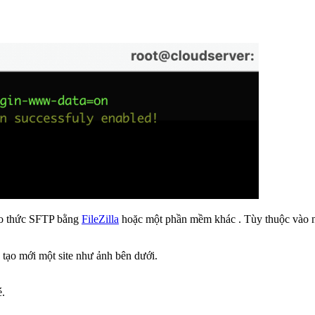
iao thức SFTP bằng
FileZilla
hoặc một phần mềm khác . Tùy thuộc vào nh
 tạo mới một site như ảnh bên dưới.
é.