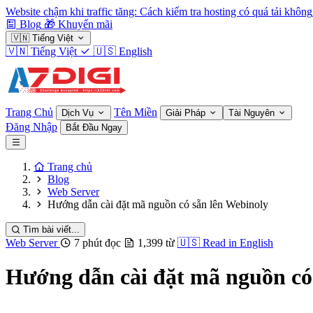
Website chậm khi traffic tăng: Cách kiểm tra hosting có quá tải không
Blog
🎁
Khuyến mãi
🇻🇳
Tiếng Việt
🇻🇳
Tiếng Việt
🇺🇸
English
Trang Chủ
Tên Miền
Dịch Vụ
Giải Pháp
Tài Nguyên
Đăng Nhập
Bắt Đầu Ngay
Trang chủ
Blog
Web Server
Hướng dẫn cài đặt mã nguồn có sẵn lên Webinoly
Tìm bài viết...
Web Server
7 phút đọc
1,399 từ
🇺🇸
Read in English
Hướng dẫn cài đặt mã nguồn có