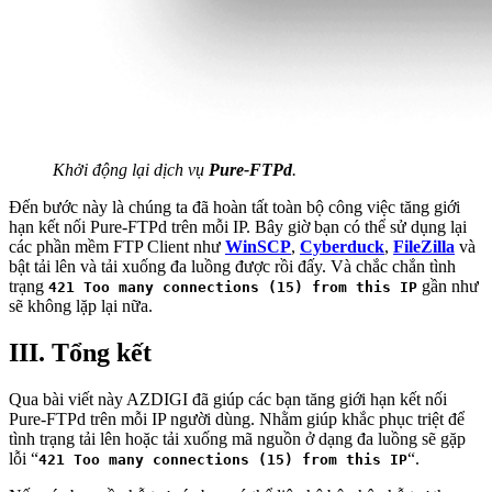
Khởi động lại dịch vụ
Pure-FTPd
.
Đến bước này là chúng ta đã hoàn tất toàn bộ công việc tăng giới
hạn kết nối Pure-FTPd trên mỗi IP. Bây giờ bạn có thể sử dụng lại
các phần mềm FTP Client như
WinSCP
,
Cyberduck
,
FileZilla
và
bật tải lên và tải xuống đa luồng được rồi đấy. Và chắc chắn tình
trạng
gần như
421 Too many connections (15) from this IP
sẽ không lặp lại nữa.
III. Tổng kết
Qua bài viết này AZDIGI đã giúp các bạn tăng giới hạn kết nối
Pure-FTPd trên mỗi IP người dùng. Nhằm giúp khắc phục triệt để
tình trạng tải lên hoặc tải xuống mã nguồn ở dạng đa luồng sẽ gặp
lỗi “
“.
421 Too many connections (15) from this IP