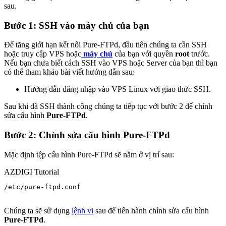
sau.
Bước 1: SSH vào máy chủ của bạn
Để tăng giới hạn kết nối Pure-FTPd, đầu tiên chúng ta cần SSH
hoặc truy cập VPS hoặc
máy chủ
của bạn với quyền
root
trước.
Nếu bạn chưa biết cách SSH vào VPS hoặc Server của bạn thì bạn
có thể tham khảo bài viết hướng dẫn sau:
Hướng dẫn đăng nhập vào VPS Linux với giao thức SSH.
Sau khi đã SSH thành công chúng ta tiếp tục với bước 2 để chỉnh
sửa cấu hình
Pure-FTPd
.
Bước 2: Chỉnh sửa cấu hình Pure-FTPd
Mặc định tệp cấu hình Pure-FTPd sẽ nằm ở vị trí sau:
AZDIGI Tutorial
/etc/pure-ftpd.conf

Chúng ta sẽ sử dụng
lệnh vi
sau để tiến hành chỉnh sửa cấu hình
Pure
-FTPd
.