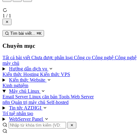
1 / 1
Tìm bài viết...
⌘
K
Chuyên mục
Tất cả bài viết
Chưa được phân loại
Công cụ
Công nghệ
Công nghệ
máy chủ
Hướng dẫn dịch vụ
Kiến thức Hosting
Kiến thức VPS
Kiến thức Website
Kinh nghiệm
Máy chủ Linux
Email Server
Linux căn bản
Tools
Web Server
n8n
Quản trị máy chủ
Self-hosted
Tin tức AZDIGI
Trí tuệ nhân tạo
WebServer Panel