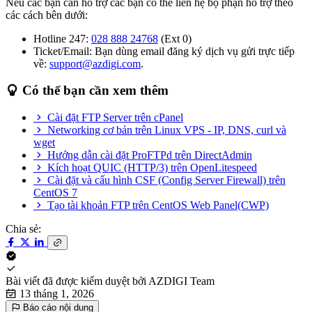
Nếu các bạn cần hỗ trợ các bạn có thể liên hệ bộ phận hỗ trợ theo
các cách bên dưới:
Hotline 247:
028 888 24768
(Ext 0)
Ticket/Email: Bạn dùng email đăng ký dịch vụ gửi trực tiếp
về:
support@azdigi.com
.
Có thể bạn cần xem thêm
Cài đặt FTP Server trên cPanel
Networking cơ bản trên Linux VPS - IP, DNS, curl và
wget
Hướng dẫn cài đặt ProFTPd trên DirectAdmin
Kích hoạt QUIC (HTTP/3) trên OpenLitespeed
Cài đặt và cấu hình CSF (Config Server Firewall) trên
CentOS 7
Tạo tài khoản FTP trên CentOS Web Panel(CWP)
Chia sẻ:
Bài viết đã được kiểm duyệt bởi
AZDIGI Team
13 tháng 1, 2026
Báo cáo nội dung