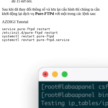
đa 15 kết nối.
Sau khi đã thay đổi thông số và lưu lại cấu hình thì chúng ta cần
khởi động lại dịch vụ
Pure
-FTPd
với một trong các lệnh sau:
AZDIGI Tutorial
service pure-ftpd restart

/etc/init.d/pure-ftpd restart

systemctl restart pure-ftpd

systemctl restart pure-ftpd.service
