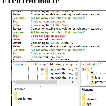
FTPd trên mỗi IP