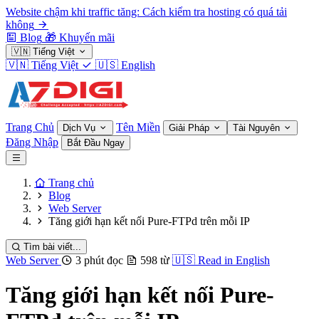
Website chậm khi traffic tăng: Cách kiểm tra hosting có quá tải
không
Blog
🎁
Khuyến mãi
🇻🇳
Tiếng Việt
🇻🇳
Tiếng Việt
🇺🇸
English
Trang Chủ
Tên Miền
Dịch Vụ
Giải Pháp
Tài Nguyên
Đăng Nhập
Bắt Đầu Ngay
Trang chủ
Blog
Web Server
Tăng giới hạn kết nối Pure-FTPd trên mỗi IP
Tìm bài viết...
Web Server
3 phút đọc
598 từ
🇺🇸
Read in English
Tăng giới hạn kết nối Pure-