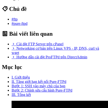
Chủ đề
#ftp
#pure-ftpd
Bài viết liên quan
Cài đặt FTP Server trên cPanel
Networking cơ bản trên Linux VPS - IP, DNS, curl và
wget
Hướng dẫn cài đặt ProFTPd trên DirectAdmin
Mục lục
I. Giới thiệu
II. Tăng giới hạn kết nối Pure-FTPd
Bước 1: SSH vào máy chủ của bạn
Bước 2: Chỉnh sửa cấu hình Pure-FTPd
III. Tổng kết