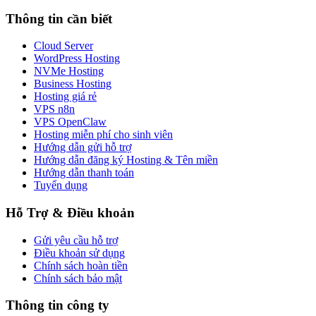
Thông tin cần biết
Cloud Server
WordPress Hosting
NVMe Hosting
Business Hosting
Hosting giá rẻ
VPS n8n
VPS OpenClaw
Hosting miễn phí cho sinh viên
Hướng dẫn gửi hỗ trợ
Hướng dẫn đăng ký Hosting & Tên miền
Hướng dẫn thanh toán
Tuyển dụng
Hỗ Trợ & Điều khoản
Gửi yêu cầu hỗ trợ
Điều khoản sử dụng
Chính sách hoàn tiền
Chính sách bảo mật
Thông tin công ty