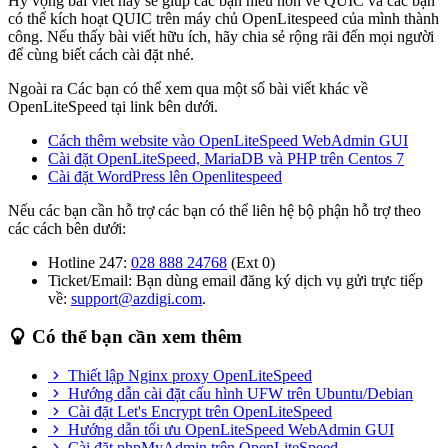
Hy vọng bài viết này sẽ giúp các bạn hiểu hơn về QUIC và các bạn
có thể kích hoạt QUIC trên máy chủ OpenLitespeed của mình thành
công. Nếu thấy bài viết hữu ích, hãy chia sẻ rộng rãi đến mọi người
để cùng biết cách cài đặt nhé.
Ngoài ra Các bạn có thể xem qua một số bài viết khác về
OpenLiteSpeed tại link bên dưới.
Cách thêm website vào OpenLiteSpeed WebAdmin GUI
Cài đặt OpenLiteSpeed, MariaDB và PHP trên Centos 7
Cài đặt WordPress lên Openlitespeed
Nếu các bạn cần hỗ trợ các bạn có thể liên hệ bộ phận hỗ trợ theo
các cách bên dưới:
Hotline 247:
028 888 24768
(Ext 0)
Ticket/Email: Bạn dùng email đăng ký dịch vụ gửi trực tiếp
về:
support@azdigi.com
.
Có thể bạn cần xem thêm
Thiết lập Nginx proxy OpenLiteSpeed
Hướng dẫn cài đặt cấu hình UFW trên Ubuntu/Debian
Cài đặt Let's Encrypt trên OpenLiteSpeed
Hướng dẫn tối ưu OpenLiteSpeed WebAdmin GUI
Cài đặt phpMyAdmin trên OpenLiteSpeed