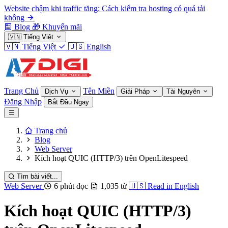
Website chậm khi traffic tăng: Cách kiểm tra hosting có quá tải
không
Blog
🎁
Khuyến mãi
🇻🇳
Tiếng Việt
🇻🇳
Tiếng Việt
🇺🇸
English
Trang Chủ
Tên Miền
Dịch Vụ
Giải Pháp
Tài Nguyên
Đăng Nhập
Bắt Đầu Ngay
Trang chủ
Blog
Web Server
Kích hoạt QUIC (HTTP/3) trên OpenLitespeed
Tìm bài viết...
Web Server
6 phút đọc
1,035 từ
🇺🇸
Read in English
Kích hoạt QUIC (HTTP/3)