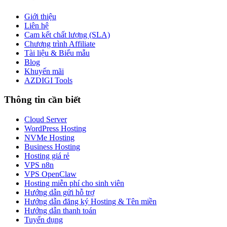
Giới thiệu
Liên hệ
Cam kết chất lượng (SLA)
Chương trình Affiliate
Tài liệu & Biểu mẫu
Blog
Khuyến mãi
AZDIGI Tools
Thông tin cần biết
Cloud Server
WordPress Hosting
NVMe Hosting
Business Hosting
Hosting giá rẻ
VPS n8n
VPS OpenClaw
Hosting miễn phí cho sinh viên
Hướng dẫn gửi hỗ trợ
Hướng dẫn đăng ký Hosting & Tên miền
Hướng dẫn thanh toán
Tuyển dụng