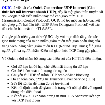
QUIC
là viết tắt của
Quick Connections UDP Internet (Giao
thức kết nối Internet nhanh UDP)
, đây là một giao thức truyền tải
do Google phát triển nhằm thay thế cho giao thức TCP
(Transmission Control Protocol). QUIC hỗ trợ một tập hợp các kết
nối ghép giữa hai đầu trên UDP (User Datagram Protocol) với các
tiêu chuẩn bảo mật như TLS/SSL.
Google phát triển giao thức QUIC này với mục đích tăng tốc các
giao thức mạng của mình nhằm giảm thiểu thời gian phản ứng của
(1)
trang web, bằng cách giảm thiểu RTT (Round Trip Times)
giữa
người gửi và người nhận. Điều mà giao thức TCP đang gặp phải.
Và Quic ra đời nhằm bổ sung các thiếu sót của HTTP/2 tiền nhiệm.
Gói dữ liệu lại để hạn chế việc mất thông tin dữ liệu
Cơ chế kiểm soát tình trạng tắc nghẽn
Chuyển tải UDP để tránh TCP head-of-line blocking
Độ an toàn cao, tương tự Transport Layer Service (TLS)
Sửa lỗi gói tin để giảm độ trễ truyền lại
Kết nối định danh để giảm tình trạng kết nối lại đối với người
dùng trên điện thoại
Kết nối (0-RTT) nhanh tương tự như TLS Snapstart kết hợp
với TCP Fast Open