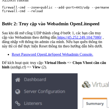
AZDIGI Tutorial
firewall-cmd --zone=public --add-port=443/udp --permane
firewall-cmd --reload

Bước 2: Truy cập vào Webadmin OpenLitespeed
Sau khi đã mở cổng UDP thành công ở bước 1, các bạn cần truy
cập vào Webadmin theo đường dẫn
https://45.252.249.104:7080/
,
đăng nhập với thông tin admin của mình. Nếu bạn quên thông tin
này thì có thể thực hiện Reset thông tin theo hướng dẫn bên dưới.
Reset Password OpenLiteSpeed Webadmin Console.
Để kích hoạt quic truy cập:
Virtual Hosts
=>
Chọn Vhost cần cấu
hình
(azdigi.cf) =>
View
(2).