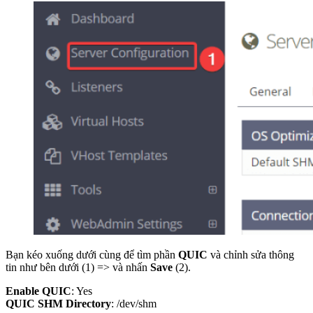
Bạn kéo xuống dưới cùng để tìm phần
QUIC
và chỉnh sửa thông
tin như bên dưới (1) => và nhấn
Save
(2).
Enable QUIC
: Yes
QUIC SHM Directory
: /dev/shm