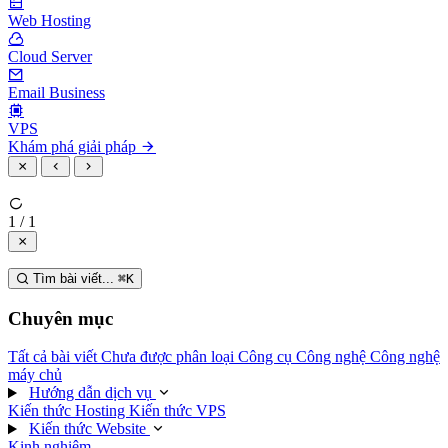
Web Hosting
Cloud Server
Email Business
VPS
Khám phá giải pháp
1 / 1
Tìm bài viết...
⌘
K
Chuyên mục
Tất cả bài viết
Chưa được phân loại
Công cụ
Công nghệ
Công nghệ
máy chủ
Hướng dẫn dịch vụ
Kiến thức Hosting
Kiến thức VPS
Kiến thức Website
Kinh nghiệm