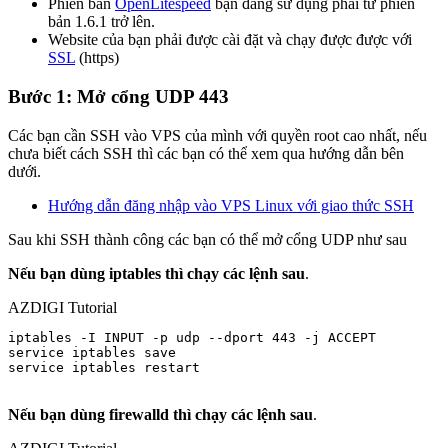
Phiên bản
OpenLitespeed
bạn đang sử dụng phải từ phiên
bản 1.6.1 trở lên.
Website của bạn phải được cài đặt và chạy được được với
SSL
(https)
Bước 1: Mở cổng UDP 443
Các bạn cần SSH vào VPS của mình với quyền root cao nhất, nếu
chưa biết cách SSH thì các bạn có thể xem qua hướng dẫn bên
dưới.
Hướng dẫn đăng nhập vào VPS Linux với giao thức SSH
Sau khi SSH thành công các bạn có thể mở cổng UDP như sau
Nếu bạn dùng iptables thì chạy các lệnh sau
.
AZDIGI Tutorial
iptables -I INPUT -p udp --dport 443 -j ACCEPT

service iptables save

service iptables restart

Nếu bạn dùng firewalld thì chạy các lệnh sau
.