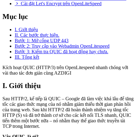
Cài đặt Let's Encrypt trên OpenLiteSpeed
Mục lục
I. Giới thiệu
II. Các bước thực hiện.
Bước 1: Mở cổng UDP 443
Bước 2: Truy cập vào Webadmin OpenLitespeed
Bước 3: Kiểm tra QUIC đã hoạt động hay chưa.
III. Tổng kết
Kích hoạt QUIC (HTTP/3) trên OpenLitespeed nhanh chóng với
vài thao tác đơn giản cùng AZDIGI
I. Giới thiệu
Sau HTTP/2, kế tiếp là QUIC – Google đã làm việc khá lâu để tăng
tốc các giao thức mạng của nó nhằm giảm thiểu thời gian phản hồi
của trang web. Sau khi HTTP/2 đã hoàn thành nhiệm vụ tăng tốc
HTTP (S) và đã trở thành cơ sở cho các kết nối TLS nhanh, QUIC
tiến thêm một bước nữa – nó nhằm thay thế giao thức truyền tải
TCP trong Internet.
Vậy QUIC là gì?