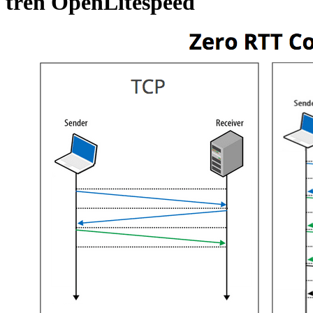
trên OpenLitespeed