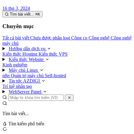
16 thg 3, 2024
Tìm bài viết...
⌘
K
Chuyên mục
Tất cả bài viết
Chưa được phân loại
Công cụ
Công nghệ
Công nghệ
máy chủ
Hướng dẫn dịch vụ
Kiến thức Hosting
Kiến thức VPS
Kiến thức Website
Kinh nghiệm
Máy chủ Linux
n8n
Quản trị máy chủ
Self-hosted
Tin tức AZDIGI
Trí tuệ nhân tạo
WebServer Panel
Tìm bài viết...
Tìm kiếm phổ biến