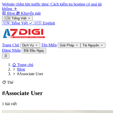
Website chậm khi traffic tăng: Cách kiểm tra hosting có quá tải
không
Blog
🎁
Khuyến mãi
🇻🇳
Tiếng Việt
🇻🇳
Tiếng Việt
🇺🇸
English
Trang Chủ
Tên Miền
Dịch Vụ
Giải Pháp
Tài Nguyên
Đăng Nhập
Bắt Đầu Ngay
Trang chủ
Blog
#Associate User
Thẻ
#Associate User
1 bài viết