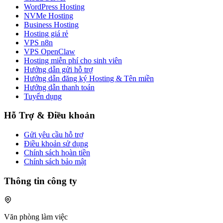
WordPress Hosting
NVMe Hosting
Business Hosting
Hosting giá rẻ
VPS n8n
VPS OpenClaw
Hosting miễn phí cho sinh viên
Hướng dẫn gửi hỗ trợ
Hướng dẫn đăng ký Hosting & Tên miền
Hướng dẫn thanh toán
Tuyển dụng
Hỗ Trợ & Điều khoản
Gửi yêu cầu hỗ trợ
Điều khoản sử dụng
Chính sách hoàn tiền
Chính sách bảo mật
Thông tin công ty
Văn phòng làm việc