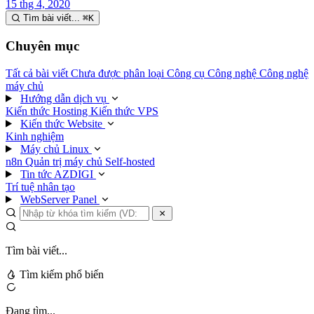
15 thg 4, 2020
Tìm bài viết...
⌘
K
Chuyên mục
Tất cả bài viết
Chưa được phân loại
Công cụ
Công nghệ
Công nghệ
máy chủ
Hướng dẫn dịch vụ
Kiến thức Hosting
Kiến thức VPS
Kiến thức Website
Kinh nghiệm
Máy chủ Linux
n8n
Quản trị máy chủ
Self-hosted
Tin tức AZDIGI
Trí tuệ nhân tạo
WebServer Panel
Tìm bài viết...
Tìm kiếm phổ biến
Đang tìm...