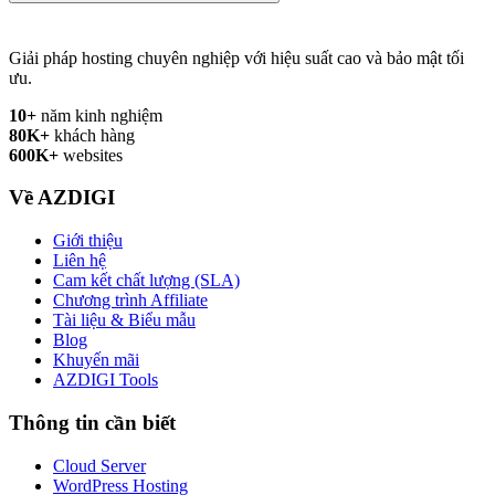
Giải pháp hosting chuyên nghiệp với hiệu suất cao và bảo mật tối
ưu.
10+
năm kinh nghiệm
80K+
khách hàng
600K+
websites
Về AZDIGI
Giới thiệu
Liên hệ
Cam kết chất lượng (SLA)
Chương trình Affiliate
Tài liệu & Biểu mẫu
Blog
Khuyến mãi
AZDIGI Tools
Thông tin cần biết
Cloud Server
WordPress Hosting