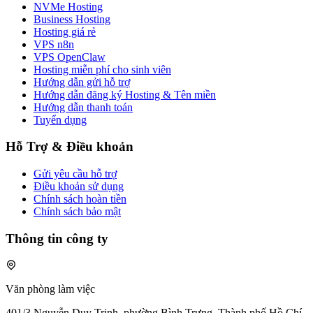
NVMe Hosting
Business Hosting
Hosting giá rẻ
VPS n8n
VPS OpenClaw
Hosting miễn phí cho sinh viên
Hướng dẫn gửi hỗ trợ
Hướng dẫn đăng ký Hosting & Tên miền
Hướng dẫn thanh toán
Tuyển dụng
Hỗ Trợ & Điều khoản
Gửi yêu cầu hỗ trợ
Điều khoản sử dụng
Chính sách hoàn tiền
Chính sách bảo mật
Thông tin công ty
Văn phòng làm việc
401/3 Nguyễn Duy Trinh, phường Bình Trưng, Thành phố Hồ Chí