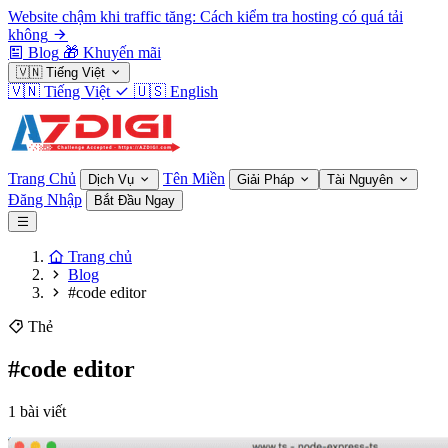
Website chậm khi traffic tăng: Cách kiểm tra hosting có quá tải
không
Blog
🎁
Khuyến mãi
🇻🇳
Tiếng Việt
🇻🇳
Tiếng Việt
🇺🇸
English
Trang Chủ
Tên Miền
Dịch Vụ
Giải Pháp
Tài Nguyên
Đăng Nhập
Bắt Đầu Ngay
Trang chủ
Blog
#code editor
Thẻ
#code editor
1 bài viết