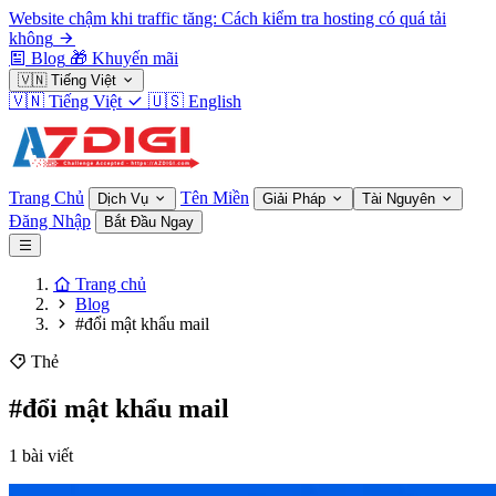
Website chậm khi traffic tăng: Cách kiểm tra hosting có quá tải
không
Blog
🎁
Khuyến mãi
🇻🇳
Tiếng Việt
🇻🇳
Tiếng Việt
🇺🇸
English
Trang Chủ
Tên Miền
Dịch Vụ
Giải Pháp
Tài Nguyên
Đăng Nhập
Bắt Đầu Ngay
Trang chủ
Blog
#đổi mật khẩu mail
Thẻ
#đổi mật khẩu mail
1 bài viết