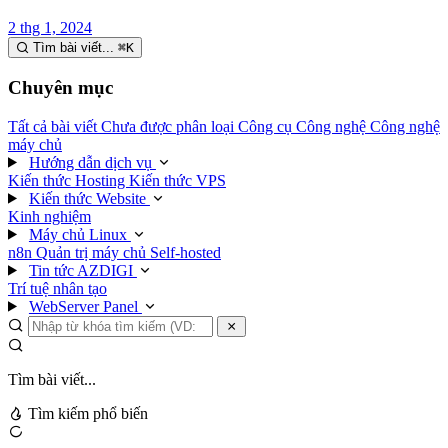
2 thg 1, 2024
Tìm bài viết...
⌘
K
Chuyên mục
Tất cả bài viết
Chưa được phân loại
Công cụ
Công nghệ
Công nghệ
máy chủ
Hướng dẫn dịch vụ
Kiến thức Hosting
Kiến thức VPS
Kiến thức Website
Kinh nghiệm
Máy chủ Linux
n8n
Quản trị máy chủ
Self-hosted
Tin tức AZDIGI
Trí tuệ nhân tạo
WebServer Panel
Tìm bài viết...
Tìm kiếm phổ biến