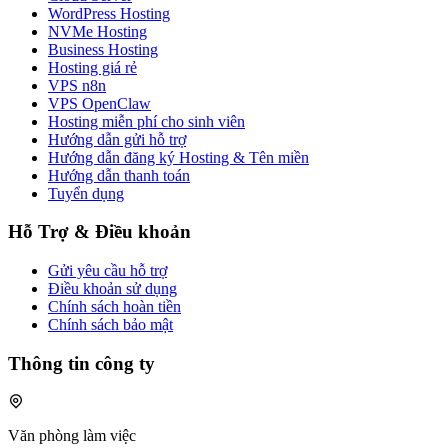
WordPress Hosting
NVMe Hosting
Business Hosting
Hosting giá rẻ
VPS n8n
VPS OpenClaw
Hosting miễn phí cho sinh viên
Hướng dẫn gửi hỗ trợ
Hướng dẫn đăng ký Hosting & Tên miền
Hướng dẫn thanh toán
Tuyển dụng
Hỗ Trợ & Điều khoản
Gửi yêu cầu hỗ trợ
Điều khoản sử dụng
Chính sách hoàn tiền
Chính sách bảo mật
Thông tin công ty
Văn phòng làm việc