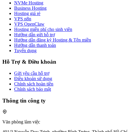
NVMe Hosting
Business Hosting
Hosting giá rẻ
VPS n8n
VPS OpenClaw
Hosting miễn phí cho sinh viên
Hướng dẫn gửi hỗ trợ
Hướng dẫn đăng ký Hosting & Tên miền
Hướng dẫn thanh toán
Tuyển dụng
Hỗ Trợ & Điều khoản
Gửi yêu cầu hỗ trợ
Điều khoản sử dụng
Chính sách hoàn tiền
Chính sách bảo mật
Thông tin công ty
Văn phòng làm việc
401/3 Nguyễn Duy Trinh, phường Bình Trưng, Thành phố Hồ Chí