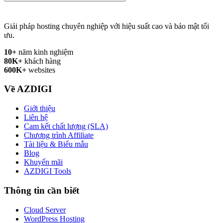
Giải pháp hosting chuyên nghiệp với hiệu suất cao và bảo mật tối
ưu.
10+
năm kinh nghiệm
80K+
khách hàng
600K+
websites
Về AZDIGI
Giới thiệu
Liên hệ
Cam kết chất lượng (SLA)
Chương trình Affiliate
Tài liệu & Biểu mẫu
Blog
Khuyến mãi
AZDIGI Tools
Thông tin cần biết
Cloud Server
WordPress Hosting