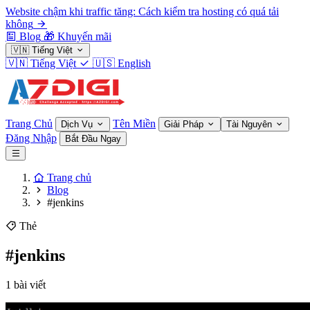
Website chậm khi traffic tăng: Cách kiểm tra hosting có quá tải
không
Blog
🎁
Khuyến mãi
🇻🇳
Tiếng Việt
🇻🇳
Tiếng Việt
🇺🇸
English
Trang Chủ
Tên Miền
Dịch Vụ
Giải Pháp
Tài Nguyên
Đăng Nhập
Bắt Đầu Ngay
Trang chủ
Blog
#jenkins
Thẻ
#jenkins
1 bài viết