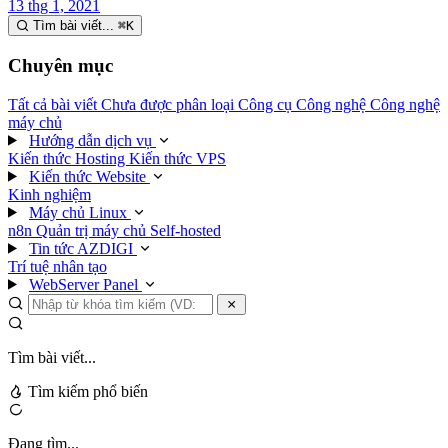
13 thg 1, 2021
Tìm bài viết...
⌘
K
Chuyên mục
Tất cả bài viết
Chưa được phân loại
Công cụ
Công nghệ
Công nghệ
máy chủ
Hướng dẫn dịch vụ
Kiến thức Hosting
Kiến thức VPS
Kiến thức Website
Kinh nghiệm
Máy chủ Linux
n8n
Quản trị máy chủ
Self-hosted
Tin tức AZDIGI
Trí tuệ nhân tạo
WebServer Panel
Tìm bài viết...
Tìm kiếm phổ biến
Đang tìm...