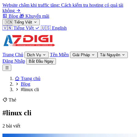
Website chậm khi traffic tăng: Cách kiểm tra hosting có quá tải
không
Blog
🎁
Khuyến mãi
🇻🇳
Tiếng Việt
🇻🇳
Tiếng Việt
🇺🇸
English
Trang Chủ
Tên Miền
Dịch Vụ
Giải Pháp
Tài Nguyên
Đăng Nhập
Bắt Đầu Ngay
Trang chủ
Blog
#linux cli
Thẻ
#linux cli
2 bài viết