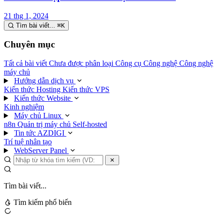
21 thg 1, 2024
Tìm bài viết...
⌘
K
Chuyên mục
Tất cả bài viết
Chưa được phân loại
Công cụ
Công nghệ
Công nghệ
máy chủ
Hướng dẫn dịch vụ
Kiến thức Hosting
Kiến thức VPS
Kiến thức Website
Kinh nghiệm
Máy chủ Linux
n8n
Quản trị máy chủ
Self-hosted
Tin tức AZDIGI
Trí tuệ nhân tạo
WebServer Panel
Tìm bài viết...
Tìm kiếm phổ biến