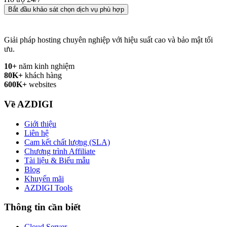
Bắt đầu khảo sát chọn dịch vụ phù hợp
Giải pháp hosting chuyên nghiệp với hiệu suất cao và bảo mật tối
ưu.
10+
năm kinh nghiệm
80K+
khách hàng
600K+
websites
Về AZDIGI
Giới thiệu
Liên hệ
Cam kết chất lượng (SLA)
Chương trình Affiliate
Tài liệu & Biểu mẫu
Blog
Khuyến mãi
AZDIGI Tools
Thông tin cần biết
Cloud Server