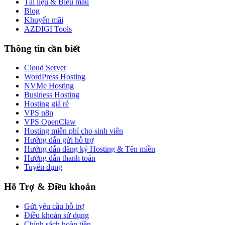
Tài liệu & Biểu mẫu
Blog
Khuyến mãi
AZDIGI Tools
Thông tin cần biết
Cloud Server
WordPress Hosting
NVMe Hosting
Business Hosting
Hosting giá rẻ
VPS n8n
VPS OpenClaw
Hosting miễn phí cho sinh viên
Hướng dẫn gửi hỗ trợ
Hướng dẫn đăng ký Hosting & Tên miền
Hướng dẫn thanh toán
Tuyển dụng
Hỗ Trợ & Điều khoản
Gửi yêu cầu hỗ trợ
Điều khoản sử dụng
Chính sách hoàn tiền