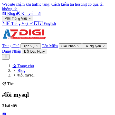
Website chậm khi traffic tăng: Cách kiểm tra hosting có quá tải
không
Blog
🎁
Khuyến mãi
🇻🇳
Tiếng Việt
🇻🇳
Tiếng Việt
🇺🇸
English
Trang Chủ
Tên Miền
Dịch Vụ
Giải Pháp
Tài Nguyên
Đăng Nhập
Bắt Đầu Ngay
Trang chủ
Blog
#lỗi mysql
Thẻ
#lỗi mysql
3 bài viết