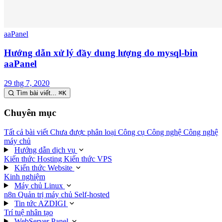
aaPanel
Hướng dẫn xử lý đầy dung lượng do mysql-bin
aaPanel
29 thg 7, 2020
Tìm bài viết...
⌘
K
Chuyên mục
Tất cả bài viết
Chưa được phân loại
Công cụ
Công nghệ
Công nghệ
máy chủ
Hướng dẫn dịch vụ
Kiến thức Hosting
Kiến thức VPS
Kiến thức Website
Kinh nghiệm
Máy chủ Linux
n8n
Quản trị máy chủ
Self-hosted
Tin tức AZDIGI
Trí tuệ nhân tạo
WebServer Panel