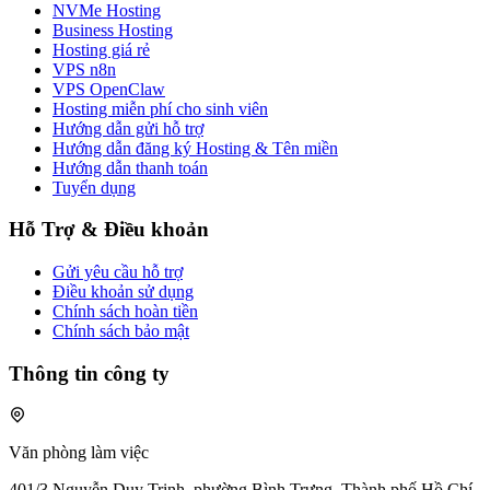
NVMe Hosting
Business Hosting
Hosting giá rẻ
VPS n8n
VPS OpenClaw
Hosting miễn phí cho sinh viên
Hướng dẫn gửi hỗ trợ
Hướng dẫn đăng ký Hosting & Tên miền
Hướng dẫn thanh toán
Tuyển dụng
Hỗ Trợ & Điều khoản
Gửi yêu cầu hỗ trợ
Điều khoản sử dụng
Chính sách hoàn tiền
Chính sách bảo mật
Thông tin công ty
Văn phòng làm việc
401/3 Nguyễn Duy Trinh, phường Bình Trưng, Thành phố Hồ Chí