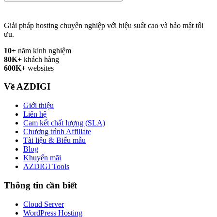
Giải pháp hosting chuyên nghiệp với hiệu suất cao và bảo mật tối
ưu.
10+
năm kinh nghiệm
80K+
khách hàng
600K+
websites
Về AZDIGI
Giới thiệu
Liên hệ
Cam kết chất lượng (SLA)
Chương trình Affiliate
Tài liệu & Biểu mẫu
Blog
Khuyến mãi
AZDIGI Tools
Thông tin cần biết
Cloud Server
WordPress Hosting