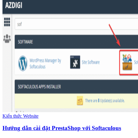
Kiến thức Website
Hướng dẫn cài đặt PrestaShop với Softaculous