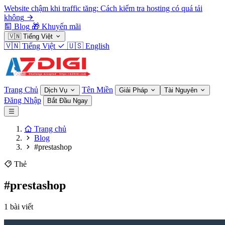
Website chậm khi traffic tăng: Cách kiểm tra hosting có quá tải
không
Blog
🎁
Khuyến mãi
🇻🇳
Tiếng Việt
🇻🇳
Tiếng Việt
🇺🇸
English
Trang Chủ
Tên Miền
Dịch Vụ
Giải Pháp
Tài Nguyên
Đăng Nhập
Bắt Đầu Ngay
Trang chủ
Blog
#prestashop
Thẻ
#prestashop
1 bài viết