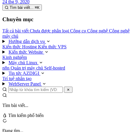
24 thg 9, 2020
Tìm bài viết...
⌘
K
Chuyên mục
Tất cả bài viết
Chưa được phân loại
Công cụ
Công nghệ
Công nghệ
máy chủ
Hướng dẫn dịch vụ
Kiến thức Hosting
Kiến thức VPS
Kiến thức Website
Kinh nghiệm
Máy chủ Linux
n8n
Quản trị máy chủ
Self-hosted
Tin tức AZDIGI
Trí tuệ nhân tạo
WebServer Panel
Tìm bài viết...
Tìm kiếm phổ biến
Đang tìm...