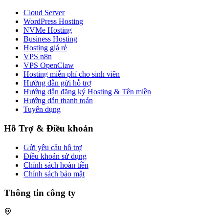
Cloud Server
WordPress Hosting
NVMe Hosting
Business Hosting
Hosting giá rẻ
VPS n8n
VPS OpenClaw
Hosting miễn phí cho sinh viên
Hướng dẫn gửi hỗ trợ
Hướng dẫn đăng ký Hosting & Tên miền
Hướng dẫn thanh toán
Tuyển dụng
Hỗ Trợ & Điều khoản
Gửi yêu cầu hỗ trợ
Điều khoản sử dụng
Chính sách hoàn tiền
Chính sách bảo mật
Thông tin công ty