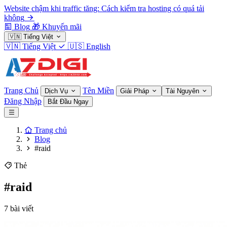
Website chậm khi traffic tăng: Cách kiểm tra hosting có quá tải
không
Blog
🎁
Khuyến mãi
🇻🇳
Tiếng Việt
🇻🇳
Tiếng Việt
🇺🇸
English
Trang Chủ
Tên Miền
Dịch Vụ
Giải Pháp
Tài Nguyên
Đăng Nhập
Bắt Đầu Ngay
Trang chủ
Blog
#raid
Thẻ
#raid
7 bài viết