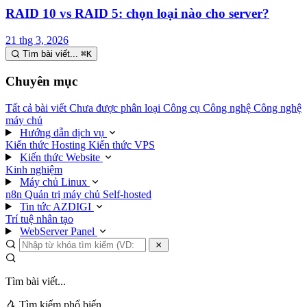
RAID 10 vs RAID 5: chọn loại nào cho server?
21 thg 3, 2026
Tìm bài viết...
⌘
K
Chuyên mục
Tất cả bài viết
Chưa được phân loại
Công cụ
Công nghệ
Công nghệ
máy chủ
Hướng dẫn dịch vụ
Kiến thức Hosting
Kiến thức VPS
Kiến thức Website
Kinh nghiệm
Máy chủ Linux
n8n
Quản trị máy chủ
Self-hosted
Tin tức AZDIGI
Trí tuệ nhân tạo
WebServer Panel
Tìm bài viết...
Tìm kiếm phổ biến