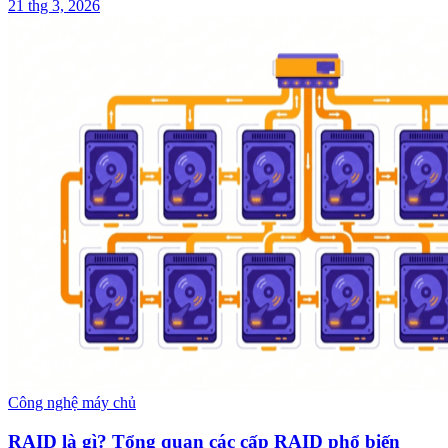
21 thg 3, 2026
Công nghệ máy chủ
RAID là gì? Tổng quan các cấp RAID phổ biến