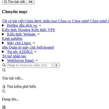
Tìm bài viết...
⌘
K
Chuyên mục
Tất cả bài viết
Chưa được phân loại
Công cụ
Công nghệ
Công nghệ 
Hướng dẫn dịch vụ
Kiến thức Hosting
Kiến thức VPS
Kiến thức Website
Kinh nghiệm
Máy chủ Linux
n8n
Quản trị máy chủ
Self-hosted
Tin tức AZDIGI
Trí tuệ nhân tạo
WebServer Panel
Tìm bài viết...
Tìm kiếm phổ biến
Đang tìm...