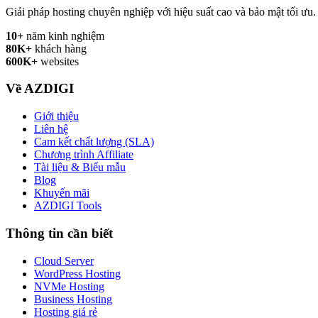
Giải pháp hosting chuyên nghiệp với hiệu suất cao và bảo mật tối ưu.
10+
năm kinh nghiệm
80K+
khách hàng
600K+
websites
Về AZDIGI
Giới thiệu
Liên hệ
Cam kết chất lượng (SLA)
Chương trình Affiliate
Tài liệu & Biểu mẫu
Blog
Khuyến mãi
AZDIGI Tools
Thông tin cần biết
Cloud Server
WordPress Hosting
NVMe Hosting
Business Hosting
Hosting giá rẻ