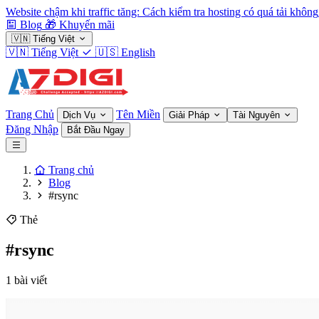
Website chậm khi traffic tăng: Cách kiểm tra hosting có quá tải không
Blog
🎁
Khuyến mãi
🇻🇳
Tiếng Việt
🇻🇳
Tiếng Việt
🇺🇸
English
Trang Chủ
Tên Miền
Dịch Vụ
Giải Pháp
Tài Nguyên
Đăng Nhập
Bắt Đầu Ngay
Trang chủ
Blog
#rsync
Thẻ
#rsync
1 bài viết