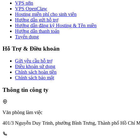
VPS n8n
VPS OpenClaw
Hosting miễn phí cho sinh viên
Hướng dẫn gửi hỗ trợ
Hướng dẫn đăng ký Hosting & Tên miền
Hướng dẫn thanh toán
Tuyển dụng
Hỗ Trợ & Điều khoản
Gửi yêu cầu hỗ trợ
Điều khoản sử dụng
Chính sách hoàn tiền
Chính sách bảo mật
Thông tin công ty
Văn phòng làm việc
401/3 Nguyễn Duy Trinh, phường Bình Trưng, Thành phố Hồ Chí 