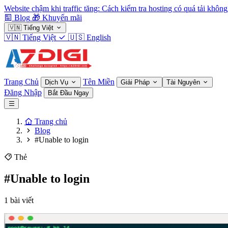
Website chậm khi traffic tăng: Cách kiểm tra hosting có quá tải không
Blog
🎁
Khuyến mãi
🇻🇳
Tiếng Việt
🇻🇳
Tiếng Việt
🇺🇸
English
Trang Chủ
Tên Miền
Dịch Vụ
Giải Pháp
Tài Nguyên
Đăng Nhập
Bắt Đầu Ngay
Trang chủ
Blog
#Unable to login
Thẻ
#Unable to login
1 bài viết