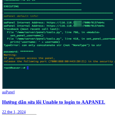
aaPanel
Hướng dẫn sửa lỗi Unable to login to AAPANEL
22 thg 1, 2024