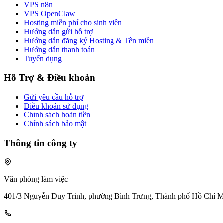
VPS n8n
VPS OpenClaw
Hosting miễn phí cho sinh viên
Hướng dẫn gửi hỗ trợ
Hướng dẫn đăng ký Hosting & Tên miền
Hướng dẫn thanh toán
Tuyển dụng
Hỗ Trợ & Điều khoản
Gửi yêu cầu hỗ trợ
Điều khoản sử dụng
Chính sách hoàn tiền
Chính sách bảo mật
Thông tin công ty
Văn phòng làm việc
401/3 Nguyễn Duy Trinh, phường Bình Trưng, Thành phố Hồ Chí 