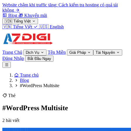
Website chậm khi traffic tăng: Cách kiểm tra hosting có quá tải
không
Blog
🎁
Khuyến mãi
🇻🇳
Tiếng Việt
🇻🇳
Tiếng Việt
🇺🇸
English
Trang Chủ
Tên Miền
Dịch Vụ
Giải Pháp
Tài Nguyên
Đăng Nhập
Bắt Đầu Ngay
Trang chủ
Blog
#WordPress Multisite
Thẻ
#WordPress Multisite
2 bài viết