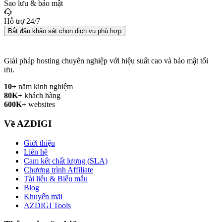
Sao lưu & bảo mật
Hỗ trợ 24/7
Bắt đầu khảo sát chọn dịch vụ phù hợp
Giải pháp hosting chuyên nghiệp với hiệu suất cao và bảo mật tối
ưu.
10+
năm kinh nghiệm
80K+
khách hàng
600K+
websites
Về AZDIGI
Giới thiệu
Liên hệ
Cam kết chất lượng (SLA)
Chương trình Affiliate
Tài liệu & Biểu mẫu
Blog
Khuyến mãi
AZDIGI Tools