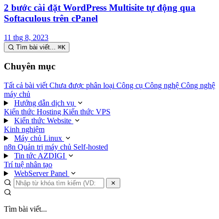
2 bước cài đặt WordPress Multisite tự động qua
Softaculous trên cPanel
11 thg 8, 2023
Tìm bài viết...
⌘
K
Chuyên mục
Tất cả bài viết
Chưa được phân loại
Công cụ
Công nghệ
Công nghệ
máy chủ
Hướng dẫn dịch vụ
Kiến thức Hosting
Kiến thức VPS
Kiến thức Website
Kinh nghiệm
Máy chủ Linux
n8n
Quản trị máy chủ
Self-hosted
Tin tức AZDIGI
Trí tuệ nhân tạo
WebServer Panel
Tìm bài viết...