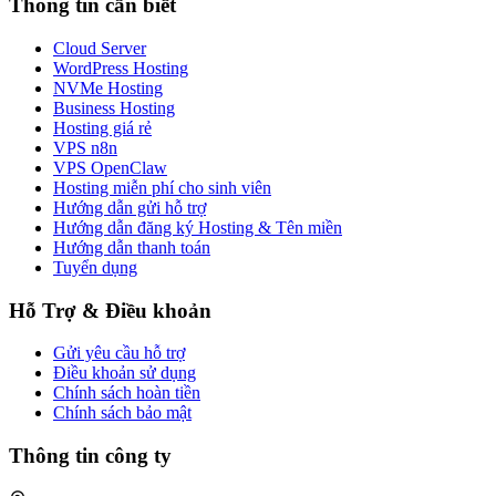
Thông tin cần biết
Cloud Server
WordPress Hosting
NVMe Hosting
Business Hosting
Hosting giá rẻ
VPS n8n
VPS OpenClaw
Hosting miễn phí cho sinh viên
Hướng dẫn gửi hỗ trợ
Hướng dẫn đăng ký Hosting & Tên miền
Hướng dẫn thanh toán
Tuyển dụng
Hỗ Trợ & Điều khoản
Gửi yêu cầu hỗ trợ
Điều khoản sử dụng
Chính sách hoàn tiền
Chính sách bảo mật
Thông tin công ty