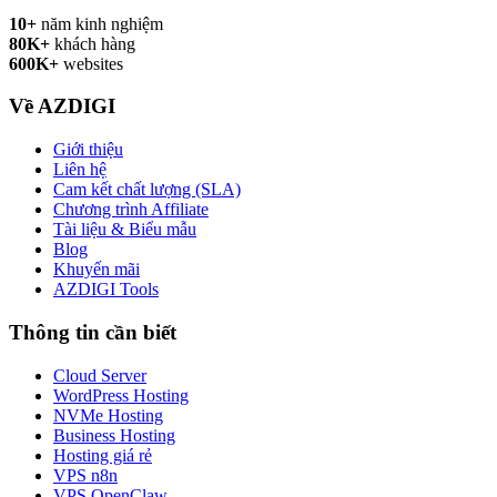
10+
năm kinh nghiệm
80K+
khách hàng
600K+
websites
Về AZDIGI
Giới thiệu
Liên hệ
Cam kết chất lượng (SLA)
Chương trình Affiliate
Tài liệu & Biểu mẫu
Blog
Khuyến mãi
AZDIGI Tools
Thông tin cần biết
Cloud Server
WordPress Hosting
NVMe Hosting
Business Hosting
Hosting giá rẻ
VPS n8n
VPS OpenClaw