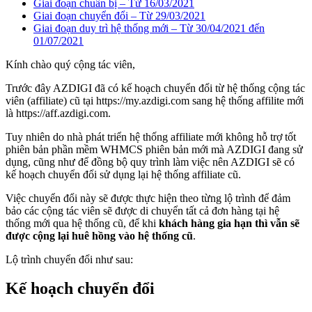
Giai đoạn chuẩn bị – Từ 16/03/2021
Giai đoạn chuyển đổi – Từ 29/03/2021
Giai đoạn duy trì hệ thống mới – Từ 30/04/2021 đến
01/07/2021
Kính chào quý cộng tác viên,
Trước đây AZDIGI đã có kế hoạch chuyển đổi từ hệ thống cộng tác
viên (affiliate) cũ tại https://my.azdigi.com sang hệ thống affilite mới
là https://aff.azdigi.com.
Tuy nhiên do nhà phát triển hệ thống affiliate mới không hỗ trợ tốt
phiên bản phần mềm WHMCS phiên bản mới mà AZDIGI đang sử
dụng, cũng như để đồng bộ quy trình làm việc nên AZDIGI sẽ có
kế hoạch chuyển đổi sử dụng lại hệ thống affiliate cũ.
Việc chuyển đổi này sẽ được thực hiện theo từng lộ trình để đảm
bảo các cộng tác viên sẽ được di chuyển tất cả đơn hàng tại hệ
thống mới qua hệ thống cũ, để khi
khách hàng gia hạn thì vẫn sẽ
được cộng lại huê hồng vào hệ thống cũ
.
Lộ trình chuyển đổi như sau:
Kế hoạch chuyển đổi