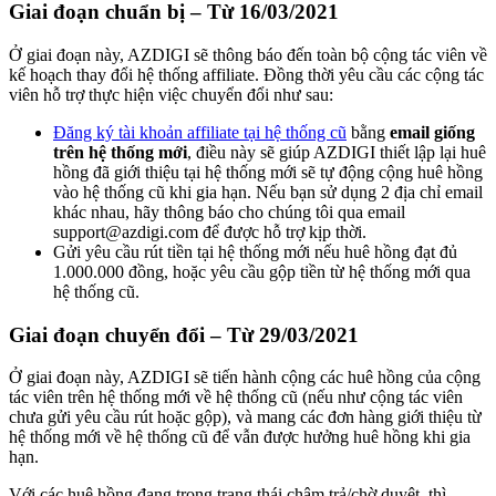
Giai đoạn chuẩn bị – Từ 16/03/2021
Ở giai đoạn này, AZDIGI sẽ thông báo đến toàn bộ cộng tác viên về
kế hoạch thay đổi hệ thống affiliate. Đồng thời yêu cầu các cộng tác
viên hỗ trợ thực hiện việc chuyển đổi như sau:
Đăng ký tài khoản affiliate tại hệ thống cũ
bằng
email giống
trên hệ thống mới
, điều này sẽ giúp AZDIGI thiết lập lại huê
hồng đã giới thiệu tại hệ thống mới sẽ tự động cộng huê hồng
vào hệ thống cũ khi gia hạn. Nếu bạn sử dụng 2 địa chỉ email
khác nhau, hãy thông báo cho chúng tôi qua email
support@azdigi.com để được hỗ trợ kịp thời.
Gửi yêu cầu rút tiền tại hệ thống mới nếu huê hồng đạt đủ
1.000.000 đồng, hoặc yêu cầu gộp tiền từ hệ thống mới qua
hệ thống cũ.
Giai đoạn chuyển đổi – Từ 29/03/2021
Ở giai đoạn này, AZDIGI sẽ tiến hành cộng các huê hồng của cộng
tác viên trên hệ thống mới về hệ thống cũ (nếu như cộng tác viên
chưa gửi yêu cầu rút hoặc gộp), và mang các đơn hàng giới thiệu từ
hệ thống mới về hệ thống cũ để vẫn được hưởng huê hồng khi gia
hạn.
Với các huê hồng đang trong trạng thái chậm trả/chờ duyệt, thì