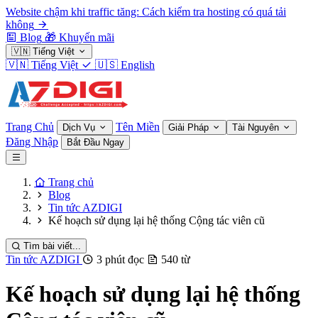
Website chậm khi traffic tăng: Cách kiểm tra hosting có quá tải
không
Blog
🎁
Khuyến mãi
🇻🇳
Tiếng Việt
🇻🇳
Tiếng Việt
🇺🇸
English
Trang Chủ
Tên Miền
Dịch Vụ
Giải Pháp
Tài Nguyên
Đăng Nhập
Bắt Đầu Ngay
Trang chủ
Blog
Tin tức AZDIGI
Kế hoạch sử dụng lại hệ thống Cộng tác viên cũ
Tìm bài viết...
Tin tức AZDIGI
3 phút đọc
540 từ
Kế hoạch sử dụng lại hệ thống