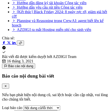
Hướng dẫn đăng ký tài khoản Cộng tác viên
Hướng dẫn yêu cầu rút tiền Cộng tác viên
[Kết thúc] Black Friday 2024: 8 ngày rực rỡ, giảm giá hết
cỡ!
Planning và Reasoning trong CrewAI: agent biết lên kế
hoạch
AZDIGI ra mắt Hosting miễn phí cho sinh viên
Chia sẻ:
Bài viết đã được kiểm duyệt bởi
AZDIGI Team
16 tháng 3, 2021
Báo cáo nội dung
Báo cáo nội dung bài viết
Nếu bạn phát hiện nội dung cũ, sai lệch hoặc cần cập nhật, vui lòng
cho chúng tôi biết.
Loại báo cáo