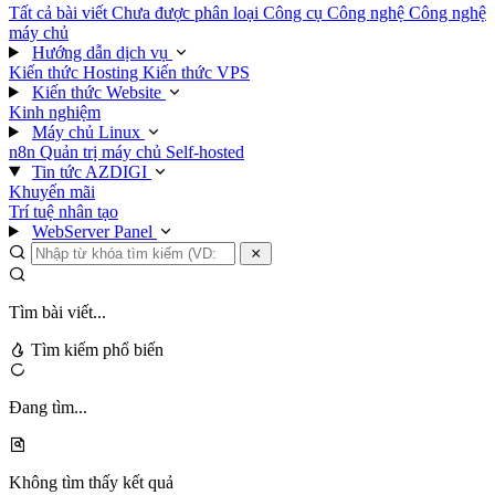
Tất cả bài viết
Chưa được phân loại
Công cụ
Công nghệ
Công nghệ
máy chủ
Hướng dẫn dịch vụ
Kiến thức Hosting
Kiến thức VPS
Kiến thức Website
Kinh nghiệm
Máy chủ Linux
n8n
Quản trị máy chủ
Self-hosted
Tin tức AZDIGI
Khuyến mãi
Trí tuệ nhân tạo
WebServer Panel
Tìm bài viết...
Tìm kiếm phổ biến
Đang tìm...
Không tìm thấy kết quả