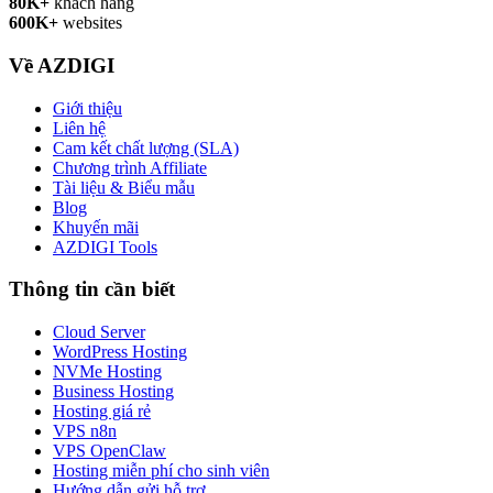
80K+
khách hàng
600K+
websites
Về AZDIGI
Giới thiệu
Liên hệ
Cam kết chất lượng (SLA)
Chương trình Affiliate
Tài liệu & Biểu mẫu
Blog
Khuyến mãi
AZDIGI Tools
Thông tin cần biết
Cloud Server
WordPress Hosting
NVMe Hosting
Business Hosting
Hosting giá rẻ
VPS n8n
VPS OpenClaw
Hosting miễn phí cho sinh viên
Hướng dẫn gửi hỗ trợ