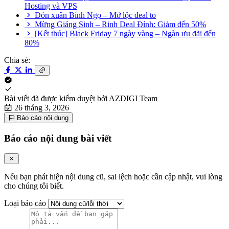
Hosting và VPS
Đón xuân Bính Ngọ – Mở lộc deal to
Mừng Giáng Sinh – Rinh Deal Đỉnh: Giảm đến 50%
[Kết thúc] Black Friday 7 ngày vàng – Ngàn ưu đãi đến
80%
Chia sẻ:
Bài viết đã được kiểm duyệt bởi
AZDIGI Team
26 tháng 3, 2026
Báo cáo nội dung
Báo cáo nội dung bài viết
Nếu bạn phát hiện nội dung cũ, sai lệch hoặc cần cập nhật, vui lòng
cho chúng tôi biết.
Loại báo cáo