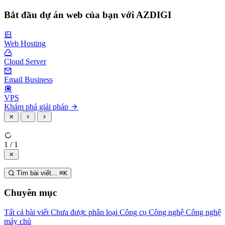
Bắt đầu dự án web của bạn với AZDIGI
Web Hosting
Cloud Server
Email Business
VPS
Khám phá giải pháp
1 / 1
Tìm bài viết...
⌘
K
Chuyên mục
Tất cả bài viết
Chưa được phân loại
Công cụ
Công nghệ
Công nghệ
máy chủ