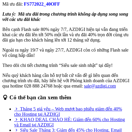
Mã ưu đãi:
FS772022_40OFF
Lưu ý: Mã ưu đãi trong chương trình không áp dụng song song
với các ưu đãi khác
Bên cạnh Flash sale 80% ngày 7/7, AZDIGI hiện tại vẫn đang triển
khai các ưu đãi lên tới 50% một lần và ưu đãi 40% trọn đời cùng ưu
đãi gia hạn cho khách hàng lên tới 12 tháng sử dụng.
Ngoài ra ngày 19/7 và ngày 27/7, AZDIGI còn có những Flash sale
vô cùng hấp dẫn!
Theo dõi chi tiết chương trình “Siêu sale sinh nhật” tại đây!
Nếu quý khách hàng cần hỗ trợ bất cứ vấn đề gì liên quan đến
chương trình ưu đãi, hãy liên hệ với Phòng kinh doanh của AZDIGI
qua hotline 028 888 24768 hoặc qua email:
sale@azdigi.com
Có thể bạn cần xem thêm
Tháng 5 giá yêu – Web mượt bao phiêu giảm đến 40%
cho Hosting tại AZDIGI
KHAO DEAL CHÀO HÈ: Giảm đến 60% cho Hosting
và Email tại AZDIGI
Siêu Sale Tháng 3: Giảm đến 45% cho Hosting, Email