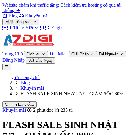
Website chậm khi traffic tăng: Cách kiểm tra hosting có quá tải
không
Blog
🎁
Khuyến mãi
🇻🇳
Tiếng Việt
🇻🇳
Tiếng Việt
🇺🇸
English
Trang Chủ
Tên Miền
Dịch Vụ
Giải Pháp
Tài Nguyên
Đăng Nhập
Bắt Đầu Ngay
Trang chủ
Blog
Khuyến mãi
FLASH SALE SINH NHẬT 7/7 – GIẢM SỐC 80%
Tìm bài viết...
Khuyến mãi
2 phút đọc
235 từ
FLASH SALE SINH NHẬT