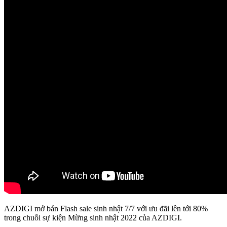
AZDIGI mở bán Flash sale sinh nhật 7/7 với ưu đãi lên tới 80%
trong chuỗi sự kiện Mừng sinh nhật 2022 của AZDIGI.