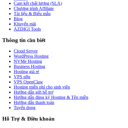
Cam kết chất lượng (SLA)
Chương trình Affiliate
Tài liệu & Biểu mẫu
Blog
Khuyến mãi
AZDIGI Tools
Thông tin cần biết
Cloud Server
WordPress Hosting
NVMe Hosting
Business Hosting
Hosting giá rẻ
VPS n8n
VPS OpenClaw
Hosting miễn phí cho sinh viên
Hướng dẫn gửi hỗ trợ
Hướng dẫn đăng ký Hosting & Tên miền
Hướng dẫn thanh toán
Tuyển dụng
Hỗ Trợ & Điều khoản