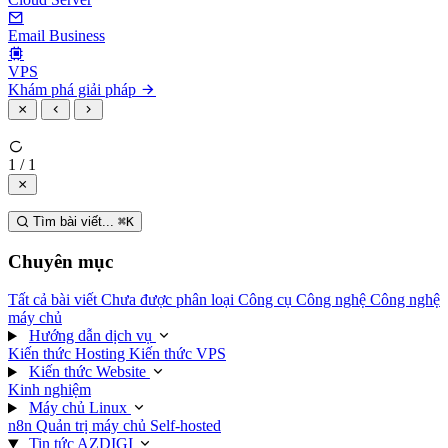
Email Business
VPS
Khám phá giải pháp
1 / 1
Tìm bài viết...
⌘
K
Chuyên mục
Tất cả bài viết
Chưa được phân loại
Công cụ
Công nghệ
Công nghệ
máy chủ
Hướng dẫn dịch vụ
Kiến thức Hosting
Kiến thức VPS
Kiến thức Website
Kinh nghiệm
Máy chủ Linux
n8n
Quản trị máy chủ
Self-hosted
Tin tức AZDIGI