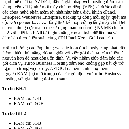
mạnh mẽ nhất tại AZDIGI, đây là giải pháp web hosting được cấp
tài nguyên vật lý như một máy chủ ảo riêng (VPS) và được cài sẵn
các công nghệ phần mềm tốt nhất như bảng điều khiển cPanel,
LiteSpeed Webserver Enterprise, backup tự động mỗi ngày, quét mã
độc với cpGuard,..v…v, đồng thời kết hợp với hạ tầng máy chủ Del
chuyên dụng cực mạnh mẽ sử dụng toàn bộ ổ cứng NVME chuẩn
U.2 với thiết lập RAID-10 giúp nâng cao an toàn dữ liệu mà vẫn
đảm bảo được hiệu suất, cùng CPU Intel Xeon Gold cao cấp.
Với xu hướng các ứng dụng website luôn được ngày càng phát triển
thêm nhiều tính năng, đồng nghĩa với việc gói dịch vụ cần nhiều tài
nguyên hơn để hoạt động ổn định. Vì vậy nhằm giúp đảm bảo các
gói dịch vụ Turbo Business Hosting đảm bảo không gặp bất kỳ trở
ngại nào trong việc xử lý, AZDIGI đã tiến hành tăng thêm tài
nguyên RAM (bộ nhớ trong) của các gói dịch vụ Turbo Business
Hosting với giá không đổi như sau:
Turbo BH-1
RAM cũ: 4GB
RAM mới: 6GB
Turbo BH-2
RAM cũ: 5GB
RAM mới: 8GB