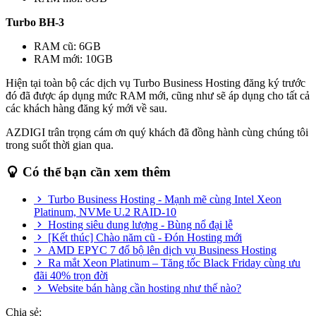
Turbo BH-3
RAM cũ: 6GB
RAM mới: 10GB
Hiện tại toàn bộ các dịch vụ Turbo Business Hosting đăng ký trước
đó đã được áp dụng mức RAM mới, cũng như sẽ áp dụng cho tất cả
các khách hàng đăng ký mới về sau.
AZDIGI trân trọng cám ơn quý khách đã đồng hành cùng chúng tôi
trong suốt thời gian qua.
Có thể bạn cần xem thêm
Turbo Business Hosting - Mạnh mẽ cùng Intel Xeon
Platinum, NVMe U.2 RAID-10
Hosting siêu dung lượng - Bùng nổ đại lễ
[Kết thúc] Chào năm cũ - Đón Hosting mới
AMD EPYC 7 đổ bộ lên dịch vụ Business Hosting
Ra mắt Xeon Platinum – Tăng tốc Black Friday cùng ưu
đãi 40% trọn đời
Website bán hàng cần hosting như thế nào?
Chia sẻ: