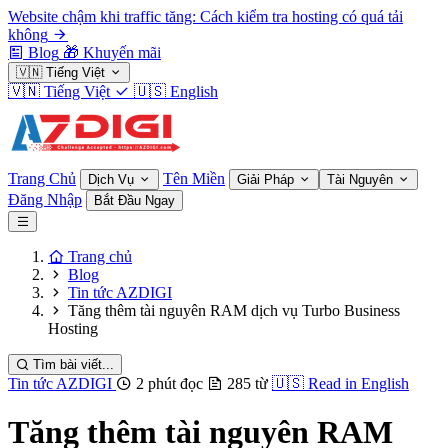
Website chậm khi traffic tăng: Cách kiểm tra hosting có quá tải
không
Blog
🎁
Khuyến mãi
🇻🇳
Tiếng Việt
🇻🇳
Tiếng Việt
🇺🇸
English
Trang Chủ
Tên Miền
Dịch Vụ
Giải Pháp
Tài Nguyên
Đăng Nhập
Bắt Đầu Ngay
Trang chủ
Blog
Tin tức AZDIGI
Tăng thêm tài nguyên RAM dịch vụ Turbo Business
Hosting
Tìm bài viết...
Tin tức AZDIGI
2 phút đọc
285 từ
🇺🇸
Read in English
Tăng thêm tài nguyên RAM