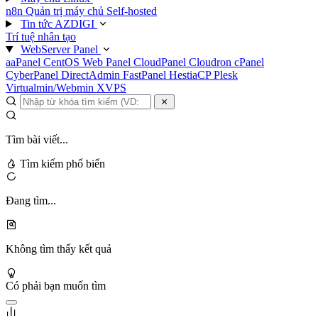
n8n
Quản trị máy chủ
Self-hosted
Tin tức AZDIGI
Trí tuệ nhân tạo
WebServer Panel
aaPanel
CentOS Web Panel
CloudPanel
Cloudron
cPanel
CyberPanel
DirectAdmin
FastPanel
HestiaCP
Plesk
Virtualmin/Webmin
XVPS
Tìm bài viết...
Tìm kiếm phổ biến
Đang tìm...
Không tìm thấy kết quả
Có phải bạn muốn tìm