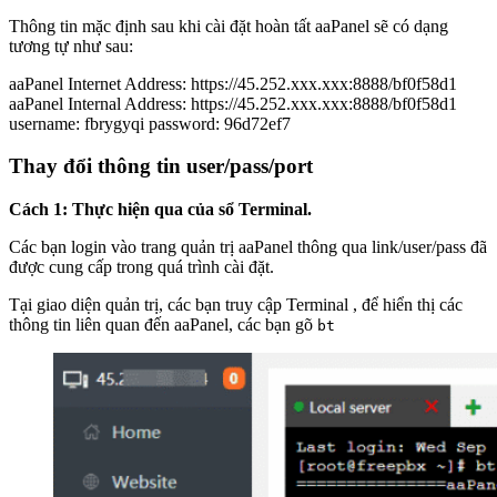
Thông tin mặc định sau khi cài đặt hoàn tất aaPanel sẽ có dạng
tương tự như sau:
aaPanel Internet Address: https://45.252.xxx.xxx:8888/bf0f58d1
aaPanel Internal Address: https://45.252.xxx.xxx:8888/bf0f58d1
username: fbrygyqi password: 96d72ef7
Thay đổi thông tin user/pass/port
Cách 1: Thực hiện qua của sổ Terminal.
Các bạn login vào trang quản trị aaPanel thông qua link/user/pass đã
được cung cấp trong quá trình cài đặt.
Tại giao diện quản trị, các bạn truy cập Terminal , để hiển thị các
thông tin liên quan đến aaPanel, các bạn gõ
bt