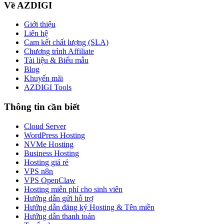
Về AZDIGI
Giới thiệu
Liên hệ
Cam kết chất lượng (SLA)
Chương trình Affiliate
Tài liệu & Biểu mẫu
Blog
Khuyến mãi
AZDIGI Tools
Thông tin cần biết
Cloud Server
WordPress Hosting
NVMe Hosting
Business Hosting
Hosting giá rẻ
VPS n8n
VPS OpenClaw
Hosting miễn phí cho sinh viên
Hướng dẫn gửi hỗ trợ
Hướng dẫn đăng ký Hosting & Tên miền
Hướng dẫn thanh toán