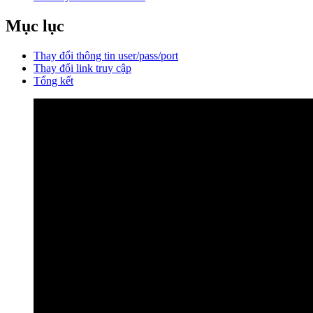
Mục lục
Thay đổi thông tin user/pass/port
Thay đổi link truy cập
Tổng kết