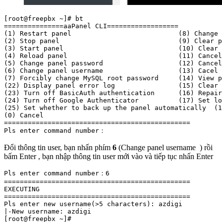
[root@freepbx ~]# bt

===============aaPanel CLI==================

(1) Restart panel                           (8) Change 
(2) Stop panel                              (9) Clear p
(3) Start panel                             (10) Clear 
(4) Reload panel                            (11) Cancel
(5) Change panel password                   (12) Cancel
(6) Change panel username                   (13) Cacel 
(7) Forcibly change MySQL root password     (14) View p
(22) Display panel error log                (15) Clear 
(23) Turn off BasicAuth authentication      (16) Repair
(24) Turn off Google Authenticator          (17) Set lo
(25) Set whether to back up the panel automatically  (1
(0) Cancel

===============================================

Đổi thông tin user, bạn nhấn phím
6
(
Change panel username
) rồi
bấm Enter , bạn nhập thông tin user mới vào và tiếp tục nhấn Enter
Pls enter command number：6

===============================================

EXECUTING

===============================================

Pls enter new username(>5 characters): azdigi

|-New username: azdigi
