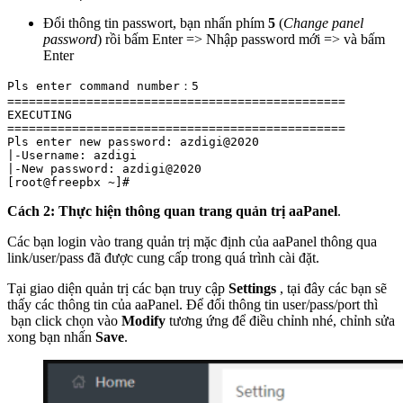
Đổi thông tin passwort, bạn nhấn phím
5
(
Change panel
password
) rồi bấm Enter => Nhập password mới => và bấm
Enter
Pls enter command number：5

===============================================

EXECUTING

===============================================

Pls enter new password: azdigi@2020   

|-Username: azdigi

|-New password: azdigi@2020

Cách 2: Thực hiện thông quan trang quản trị aaPanel
.
Các bạn login vào trang quản trị mặc định của aaPanel thông qua
link/user/pass đã được cung cấp trong quá trình cài đặt.
Tại giao diện quản trị các bạn truy cập
Settings
, tại đây các bạn sẽ
thấy các thông tin của aaPanel. Để đổi thông tin user/pass/port thì
bạn click chọn vào
Modify
tương ứng để điều chỉnh nhé, chỉnh sửa
xong bạn nhấn
Save
.