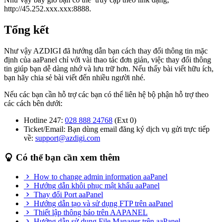
http://45.252.xxx.xxx:8888.
Tổng kết
Như vậy AZDIGI đã hướng dẫn bạn cách thay đổi thông tin mặc
định của aaPanel chỉ với vài thao tác đơn giản, việc thay đổi thông
tin giúp bạn dễ dàng nhớ và lưu trữ hơn. Nếu thấy bài viết hữu ích,
bạn hãy chia sẻ bài viết đến nhiều người nhé.
Nếu các bạn cần hỗ trợ các bạn có thể liên hệ bộ phận hỗ trợ theo
các cách bên dưới:
Hotline 247:
028 888 24768
(Ext 0)
Ticket/Email: Bạn dùng email đăng ký dịch vụ gửi trực tiếp
về:
support@azdigi.com
Có thể bạn cần xem thêm
How to change admin information aaPanel
Hướng dẫn khôi phục mật khẩu aaPanel
Thay đổi Port aaPanel
Hướng dẫn tạo và sử dụng FTP trên aaPanel
Thiết lập thông báo trên AAPANEL
Hướng dẫn sử dụng File Manager trên aaPanel