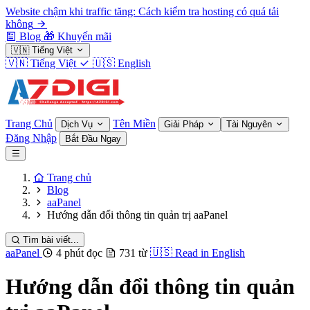
Website chậm khi traffic tăng: Cách kiểm tra hosting có quá tải
không
Blog
🎁
Khuyến mãi
🇻🇳
Tiếng Việt
🇻🇳
Tiếng Việt
🇺🇸
English
Trang Chủ
Tên Miền
Dịch Vụ
Giải Pháp
Tài Nguyên
Đăng Nhập
Bắt Đầu Ngay
Trang chủ
Blog
aaPanel
Hướng dẫn đổi thông tin quản trị aaPanel
Tìm bài viết...
aaPanel
4 phút đọc
731 từ
🇺🇸
Read in English
Hướng dẫn đổi thông tin quản