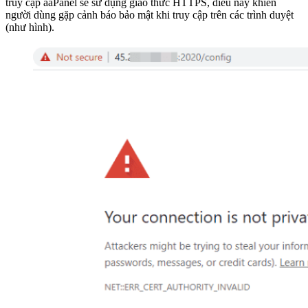
truy cập aaPanel sẽ sử dụng giao thức HTTPS, điều này khiến
người dùng gặp cảnh báo bảo mật khi truy cập trên các trình duyệt
(như hình).