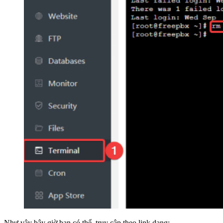
Như vậy bây giờ bạn có thể truy cập theo link dạng;