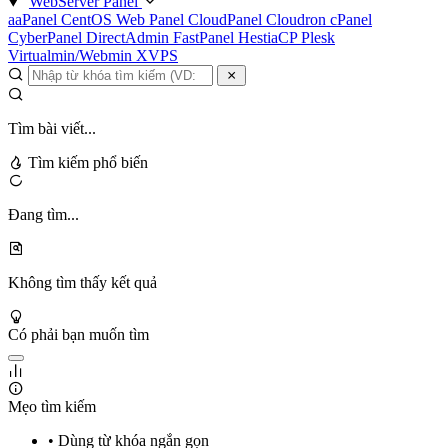
WebServer Panel
aaPanel
CentOS Web Panel
CloudPanel
Cloudron
cPanel
CyberPanel
DirectAdmin
FastPanel
HestiaCP
Plesk
Virtualmin/Webmin
XVPS
Tìm bài viết...
Tìm kiếm phổ biến
Đang tìm...
Không tìm thấy kết quả
Có phải bạn muốn tìm
Mẹo tìm kiếm
• Dùng từ khóa ngắn gọn