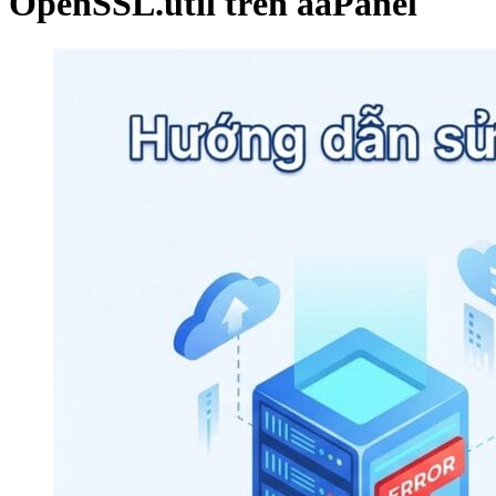
OpenSSL.util trên aaPanel