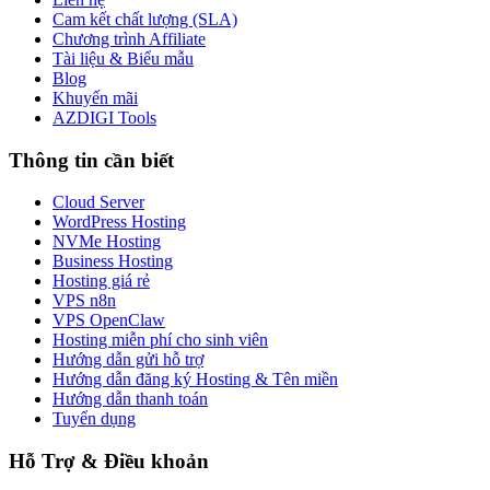
Cam kết chất lượng (SLA)
Chương trình Affiliate
Tài liệu & Biểu mẫu
Blog
Khuyến mãi
AZDIGI Tools
Thông tin cần biết
Cloud Server
WordPress Hosting
NVMe Hosting
Business Hosting
Hosting giá rẻ
VPS n8n
VPS OpenClaw
Hosting miễn phí cho sinh viên
Hướng dẫn gửi hỗ trợ
Hướng dẫn đăng ký Hosting & Tên miền
Hướng dẫn thanh toán
Tuyển dụng
Hỗ Trợ & Điều khoản