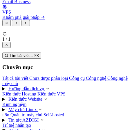
Email Business
VPS
Khám phá giải pháp
1 / 1
Tìm bài viết...
⌘
K
Chuyên mục
Tất cả bài viết
Chưa được phân loại
Công cụ
Công nghệ
Công nghệ
máy chủ
Hướng dẫn dịch vụ
Kiến thức Hosting
Kiến thức VPS
Kiến thức Website
Kinh nghiệm
Máy chủ Linux
n8n
Quản trị máy chủ
Self-hosted
Tin tức AZDIGI
Trí tuệ nhân tạo