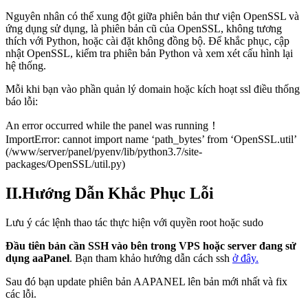
Nguyên nhân có thể xung đột giữa phiên bản thư viện OpenSSL và
ứng dụng sử dụng, là phiên bản cũ của OpenSSL, không tương
thích với Python, hoặc cài đặt không đồng bộ. Để khắc phục, cập
nhật OpenSSL, kiểm tra phiên bản Python và xem xét cấu hình lại
hệ thống.
Mỗi khi bạn vào phần quản lý domain hoặc kích hoạt ssl điều thống
báo lỗi:
An error occurred while the panel was running！
ImportError: cannot import name ‘path_bytes’ from ‘OpenSSL.util’
(/www/server/panel/pyenv/lib/python3.7/site-
packages/OpenSSL/util.py)
II.Hướng Dẫn Khắc Phục Lỗi
Lưu ý các lệnh thao tác thực hiện với quyền root hoặc sudo
Đầu tiên bản cần SSH vào bên trong VPS hoặc server đang sử
dụng aaPanel
. Bạn tham khảo hướng dẫn cách ssh
ở đây.
Sau đó bạn update phiên bản AAPANEL lên bản mới nhất và fix
các lỗi.