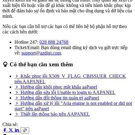
xuất hiện lỗi hoặc vấn đề gì khác không và tiến hành khắc phục kịp
thời để đảm bảo sự ổn định và bảo mật cho ứng dụng và dữ liệu của
mình.
Nếu các bạn cần hỗ trợ các bạn có thể liên hệ bộ phận hỗ trợ theo
các cách bên dưới:
Hotline 247:
028 888 24768
Ticket/Email: Bạn dùng email đăng ký dịch vụ gửi trực tiếp
về:
support@azdigi.com
.
Có thể bạn cần xem thêm
Khắc phục lỗi X509_V_FLAG_CBISSUER_CHECK
trên AAPANEL
Hướng dẫn khôi phục mật khẩu aaPanel
Hướng dẫn sửa lỗi Unable to login to AAPANEL
Hướng dẫn đổi thông tin quản trị aaPanel
Hướng dẫn xử lý lỗi "Aria engine is not enabled or did not
start" trên aaPanel
Thiết lập thông báo trên AAPANEL
Chia sẻ: