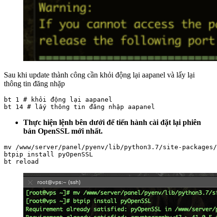
Sau khi update thành công cần khỏi động lại aapanel và lấy lại
thông tin đăng nhặp
bt 1 # khỏi động lại aapanel

bt 14 # lấy thông tin đăng nhập aapanel
Thực hiện lệnh bên dưới để tiến hành cài đặt lại phiên
bản OpenSSL mới nhất.
mv /www/server/panel/pyenv/lib/python3.7/site-packages/
btpip install pyOpenSSL

bt reload