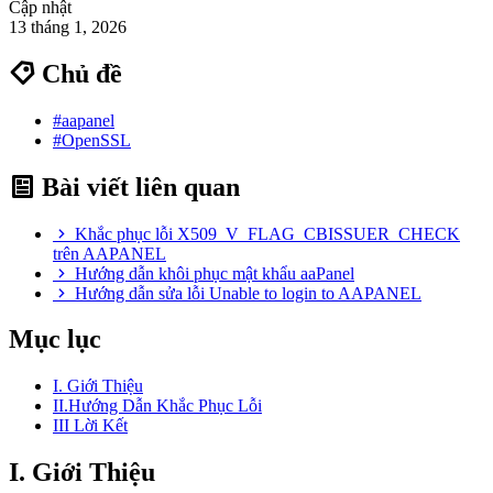
Cập nhật
13 tháng 1, 2026
Chủ đề
#aapanel
#OpenSSL
Bài viết liên quan
Khắc phục lỗi X509_V_FLAG_CBISSUER_CHECK
trên AAPANEL
Hướng dẫn khôi phục mật khẩu aaPanel
Hướng dẫn sửa lỗi Unable to login to AAPANEL
Mục lục
I. Giới Thiệu
II.Hướng Dẫn Khắc Phục Lỗi
III Lời Kết
I. Giới Thiệu