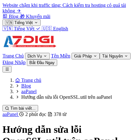
Website chậm khi traffic tăng: Cách kiểm tra hosting có quá tải
không
Blog
🎁
Khuyến mãi
🇻🇳
Tiếng Việt
🇻🇳
Tiếng Việt
🇺🇸
English
Trang Chủ
Tên Miền
Dịch Vụ
Giải Pháp
Tài Nguyên
Đăng Nhập
Bắt Đầu Ngay
Trang chủ
Blog
aaPanel
Hướng dẫn sửa lỗi OpenSSL.util trên aaPanel
Tìm bài viết...
aaPanel
2 phút đọc
378 từ
Hướng dẫn sửa lỗi