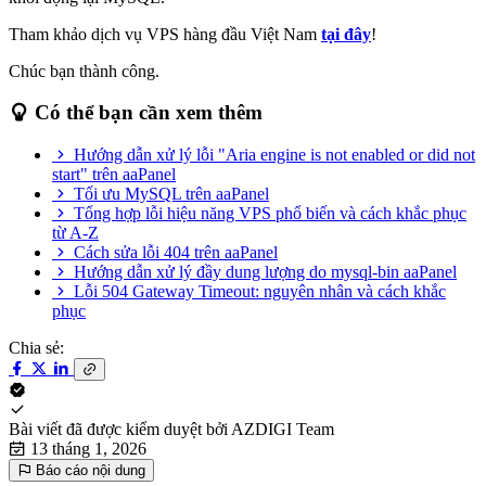
Tham khảo dịch vụ VPS hàng đầu Việt Nam
tại đây
!
Chúc bạn thành công.
Có thể bạn cần xem thêm
Hướng dẫn xử lý lỗi "Aria engine is not enabled or did not
start" trên aaPanel
Tối ưu MySQL trên aaPanel
Tổng hợp lỗi hiệu năng VPS phổ biến và cách khắc phục
từ A-Z
Cách sửa lỗi 404 trên aaPanel
Hướng dẫn xử lý đầy dung lượng do mysql-bin aaPanel
Lỗi 504 Gateway Timeout: nguyên nhân và cách khắc
phục
Chia sẻ:
Bài viết đã được kiểm duyệt bởi
AZDIGI Team
13 tháng 1, 2026
Báo cáo nội dung