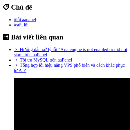
Chủ đề
#lỗi aapanel
#sửa lỗi
Bài viết liên quan
Hướng dẫn xử lý lỗi "Aria engine is not enabled or did not
start" trên aaPanel
Tối ưu MySQL trên aaPanel
Tổng hợp lỗi hiệu năng VPS phổ biến và cách khắc phục
từ A-Z