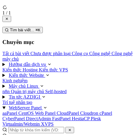
1 / 1
Tìm bài viết...
⌘
K
Chuyên mục
Tất cả bài viết
Chưa được phân loại
Công cụ
Công nghệ
Công nghệ
máy chủ
Hướng dẫn dịch vụ
Kiến thức Hosting
Kiến thức VPS
Kiến thức Website
Kinh nghiệm
Máy chủ Linux
n8n
Quản trị máy chủ
Self-hosted
Tin tức AZDIGI
Trí tuệ nhân tạo
WebServer Panel
aaPanel
CentOS Web Panel
CloudPanel
Cloudron
cPanel
CyberPanel
DirectAdmin
FastPanel
HestiaCP
Plesk
Virtualmin/Webmin
XVPS