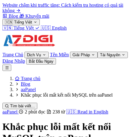
Website chậm khi traffic tăng: Cách kiểm tra hosting có quá tải
không
Blog
🎁
Khuyến mãi
🇻🇳
Tiếng Việt
🇻🇳
Tiếng Việt
🇺🇸
English
Trang Chủ
Tên Miền
Dịch Vụ
Giải Pháp
Tài Nguyên
Đăng Nhập
Bắt Đầu Ngay
Trang chủ
Blog
aaPanel
Khắc phục lỗi mất kết nối MySQL trên aaPanel
Tìm bài viết...
aaPanel
2 phút đọc
238 từ
🇺🇸
Read in English
Khắc phục lỗi mất kết nối