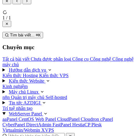
1 / 1
Tìm bài viết...
⌘
K
Chuyên mục
Tất cả bài viết
Chưa được phân loại
Công cụ
Công nghệ
Công nghệ
máy chủ
Hướng dẫn dịch vụ
Kiến thức Hosting
Kiến thức VPS
Kiến thức Website
Kinh nghiệm
Máy chủ Linux
n8n
Quản trị máy chủ
Self-hosted
Tin tức AZDIGI
Trí tuệ nhân tạo
WebServer Panel
aaPanel
CentOS Web Panel
CloudPanel
Cloudron
cPanel
CyberPanel
DirectAdmin
FastPanel
HestiaCP
Plesk
Virtualmin/Webmin
XVPS