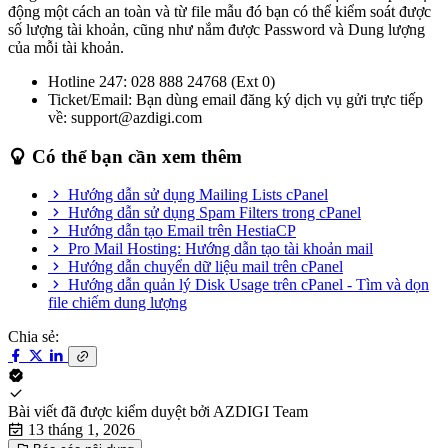
động một cách an toàn và từ file mẫu đó bạn có thể kiểm soát được
số lượng tài khoản, cũng như nắm được Password và Dung lượng
của mỗi tài khoản.
Hotline 247: 028 888 24768 (Ext 0)
Ticket/Email: Bạn dùng email đăng ký dịch vụ gửi trực tiếp
về: support@azdigi.com
Có thể bạn cần xem thêm
Hướng dẫn sử dụng Mailing Lists cPanel
Hướng dẫn sử dụng Spam Filters trong cPanel
Hướng dẫn tạo Email trên HestiaCP
Pro Mail Hosting: Hướng dẫn tạo tài khoản mail
Hướng dẫn chuyển dữ liệu mail trên cPanel
Hướng dẫn quản lý Disk Usage trên cPanel - Tìm và dọn
file chiếm dung lượng
Chia sẻ:
Bài viết đã được kiểm duyệt bởi
AZDIGI Team
13 tháng 1, 2026