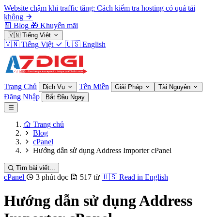
Website chậm khi traffic tăng: Cách kiểm tra hosting có quá tải
không
Blog
🎁
Khuyến mãi
🇻🇳
Tiếng Việt
🇻🇳
Tiếng Việt
🇺🇸
English
Trang Chủ
Tên Miền
Dịch Vụ
Giải Pháp
Tài Nguyên
Đăng Nhập
Bắt Đầu Ngay
Trang chủ
Blog
cPanel
Hướng dẫn sử dụng Address Importer cPanel
Tìm bài viết...
cPanel
3 phút đọc
517 từ
🇺🇸
Read in English
Hướng dẫn sử dụng Address