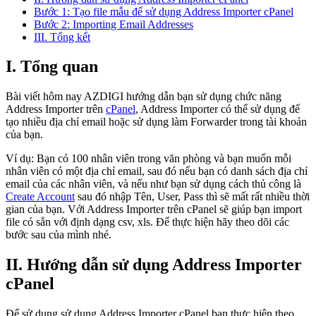
Bước 1: Tạo file mẫu để sử dụng Address Importer cPanel
Bước 2: Importing Email Addresses
III. Tổng kết
I.
Tổng quan
Bài viết hôm nay AZDIGI hướng dẫn bạn sử dụng chức năng
Address Importer trên
cPanel
, Address Importer có thể sử dụng để
tạo nhiều địa chỉ email hoặc sử dụng làm Forwarder trong tài khoản
của bạn.
Ví dụ: Bạn có 100 nhân viên trong văn phòng và bạn muốn mỗi
nhân viên có một địa chỉ email, sau đó nếu bạn có danh sách địa chỉ
email của các nhân viên, và nếu như bạn sử dụng cách thủ công là
Create Account
sau đó nhập Tên, User, Pass thì sẽ mất rất nhiều thời
gian của bạn. Với Address Importer trên cPanel sẽ giúp bạn import
file có sẳn với định dạng csv, xls. Để thực hiện hãy theo dõi các
bước sau của mình nhé.
II. Hướng dẫn sử dụng Address Importer
cPanel
Để sử dụng sử dụng Address Importer cPanel bạn thực hiện theo