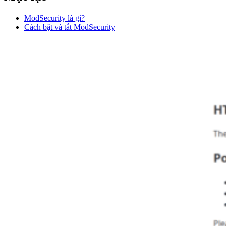
ModSecurity là gì?
Cách bật và tắt ModSecurity