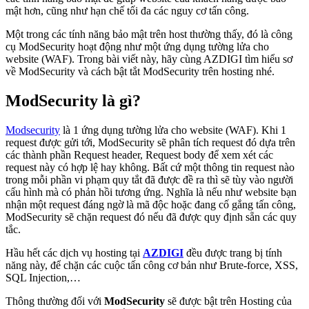
mật hơn, cũng như hạn chế tối đa các nguy cơ tấn công.
Một trong các tính năng bảo mật trên host thường thấy, đó là công
cụ ModSecurity hoạt động như một ứng dụng tường lửa cho
website (WAF). Trong bài viết này, hãy cùng AZDIGI tìm hiểu sơ
về ModSecurity và cách bật tắt ModSecurity trên hosting nhé.
ModSecurity là gì?
Modsecurity
là 1 ứng dụng tường lửa cho website (WAF). Khi 1
request được gửi tới, ModSecurity sẽ phân tích request đó dựa trên
các thành phần Request header, Request body để xem xét các
request này có hợp lệ hay không. Bất cứ một thông tin request nào
trong mỗi phần vi phạm quy tắt đã được đề ra thì sẽ tùy vào người
cấu hình mà có phản hồi tương ứng. Nghĩa là nếu như website bạn
nhận một request đáng ngờ là mã độc hoặc đang cố gắng tấn công,
ModSecurity sẽ chặn request đó nếu đã được quy định sẵn các quy
tắc.
Hầu hết các dịch vụ hosting tại
AZDIGI
đều được trang bị tính
năng này, để chặn các cuộc tấn công cơ bản như Brute-force, XSS,
SQL Injection,…
Thông thường đối với
ModSecurity
sẽ được bật trên Hosting của