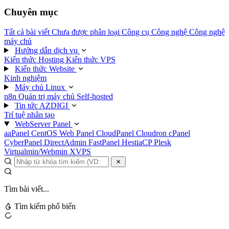
Chuyên mục
Tất cả bài viết
Chưa được phân loại
Công cụ
Công nghệ
Công nghệ
máy chủ
Hướng dẫn dịch vụ
Kiến thức Hosting
Kiến thức VPS
Kiến thức Website
Kinh nghiệm
Máy chủ Linux
n8n
Quản trị máy chủ
Self-hosted
Tin tức AZDIGI
Trí tuệ nhân tạo
WebServer Panel
aaPanel
CentOS Web Panel
CloudPanel
Cloudron
cPanel
CyberPanel
DirectAdmin
FastPanel
HestiaCP
Plesk
Virtualmin/Webmin
XVPS
Tìm bài viết...
Tìm kiếm phổ biến