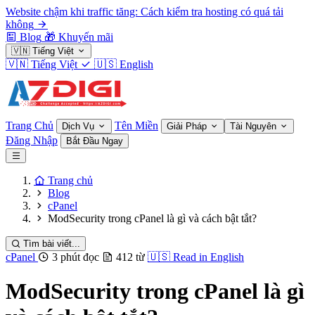
Website chậm khi traffic tăng: Cách kiểm tra hosting có quá tải
không
Blog
🎁
Khuyến mãi
🇻🇳
Tiếng Việt
🇻🇳
Tiếng Việt
🇺🇸
English
Trang Chủ
Tên Miền
Dịch Vụ
Giải Pháp
Tài Nguyên
Đăng Nhập
Bắt Đầu Ngay
Trang chủ
Blog
cPanel
ModSecurity trong cPanel là gì và cách bật tắt?
Tìm bài viết...
cPanel
3 phút đọc
412 từ
🇺🇸
Read in English
ModSecurity trong cPanel là gì