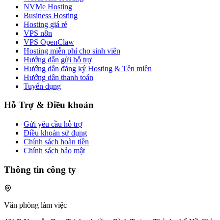
NVMe Hosting
Business Hosting
Hosting giá rẻ
VPS n8n
VPS OpenClaw
Hosting miễn phí cho sinh viên
Hướng dẫn gửi hỗ trợ
Hướng dẫn đăng ký Hosting & Tên miền
Hướng dẫn thanh toán
Tuyển dụng
Hỗ Trợ & Điều khoản
Gửi yêu cầu hỗ trợ
Điều khoản sử dụng
Chính sách hoàn tiền
Chính sách bảo mật
Thông tin công ty
Văn phòng làm việc