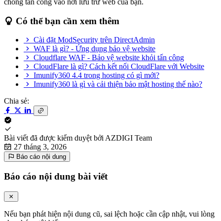
chống tấn công vào nơi lưu trữ web của bạn.
Có thể bạn cần xem thêm
Cài đặt ModSecurity trên DirectAdmin
WAF là gì? - Ứng dụng bảo vệ website
Cloudflare WAF - Bảo vệ website khỏi tấn công
CloudFlare là gì? Cách kết nối CloudFlare với Website
Imunify360 4.4 trong hosting có gì mới?
Imunify360 là gì và cải thiện bảo mật hosting thế nào?
Chia sẻ:
Bài viết đã được kiểm duyệt bởi
AZDIGI Team
27 tháng 3, 2026
Báo cáo nội dung
Báo cáo nội dung bài viết
Nếu bạn phát hiện nội dung cũ, sai lệch hoặc cần cập nhật, vui lòng