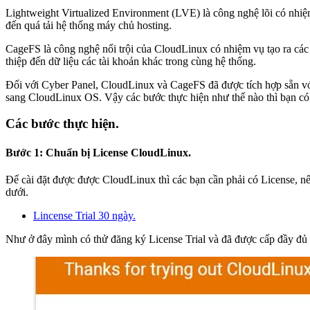
Lightweight Virtualized Environment (LVE) là công nghệ lõi có nhiệm
đến quá tải hệ thống máy chủ hosting.
CageFS là công nghệ nổi trội của CloudLinux có nhiệm vụ tạo ra các 
thiệp đến dữ liệu các tài khoản khác trong cùng hệ thống.
Đối với Cyber Panel, CloudLinux và CageFS đã được tích hợp sẵn với
sang CloudLinux OS. Vậy các bước thực hiện như thế nào thì bạn có 
Các bước thực hiện
.
Bước 1: Chuẩn bị License CloudLinux.
Để cài đặt được được CloudLinux thì các bạn cần phải có License, nếu
dưới.
Lincense Trial 30 ngày.
Như ở đây mình có thử đăng ký License Trial và đã được cấp đầy đ