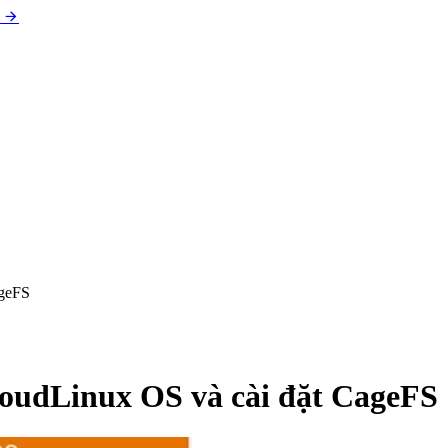
ageFS
oudLinux OS và cài đặt CageFS