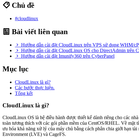
Chủ đề
#cloudlinux
Bài viết liên quan
Hướng dẫn cài đặt CloudLinux trên VPS sử dụng WHM/cP
Hướng dẫn cài đặt CloudLinux OS cho DirectAdmin trên 
Hướng dẫn cài đặt Imunify360 trên CyberPanel
Mục lục
CloudLinux là gì?
Các bước thực hiện.
Tổng kết
CloudLinux là gì?
CloudLinux OS là hệ điều hành được thiết kế dành riêng cho các nhà
toàn tương thích với các gói phần mềm của CentOS/RHEL. Về mặt tính
ưu hóa khả năng xử lý của máy chủ bằng cách phân chia giới hạn tà
Environment (LVE) và CageFS.