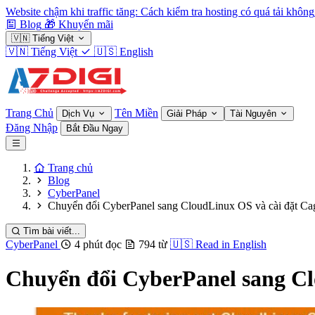
Website chậm khi traffic tăng: Cách kiểm tra hosting có quá tải không
Blog
🎁
Khuyến mãi
🇻🇳
Tiếng Việt
🇻🇳
Tiếng Việt
🇺🇸
English
Trang Chủ
Tên Miền
Dịch Vụ
Giải Pháp
Tài Nguyên
Đăng Nhập
Bắt Đầu Ngay
Trang chủ
Blog
CyberPanel
Chuyển đổi CyberPanel sang CloudLinux OS và cài đặt C
Tìm bài viết...
CyberPanel
4 phút đọc
794 từ
🇺🇸
Read in English
Chuyển đổi CyberPanel sang Cl