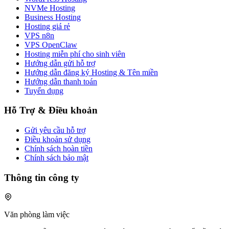
NVMe Hosting
Business Hosting
Hosting giá rẻ
VPS n8n
VPS OpenClaw
Hosting miễn phí cho sinh viên
Hướng dẫn gửi hỗ trợ
Hướng dẫn đăng ký Hosting & Tên miền
Hướng dẫn thanh toán
Tuyển dụng
Hỗ Trợ & Điều khoản
Gửi yêu cầu hỗ trợ
Điều khoản sử dụng
Chính sách hoàn tiền
Chính sách bảo mật
Thông tin công ty
Văn phòng làm việc