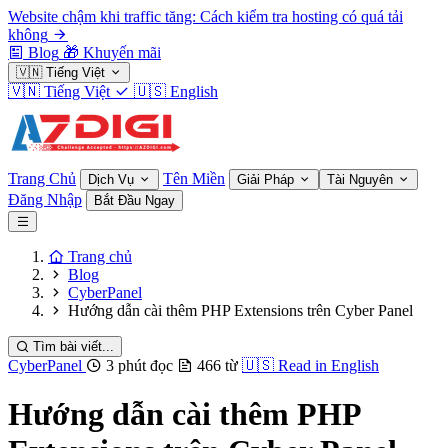
Website chậm khi traffic tăng: Cách kiểm tra hosting có quá tải
không
Blog
🎁
Khuyến mãi
🇻🇳
Tiếng Việt
🇻🇳
Tiếng Việt
🇺🇸
English
Trang Chủ
Tên Miền
Dịch Vụ
Giải Pháp
Tài Nguyên
Đăng Nhập
Bắt Đầu Ngay
Trang chủ
Blog
CyberPanel
Hướng dẫn cài thêm PHP Extensions trên Cyber Panel
Tìm bài viết...
CyberPanel
3 phút đọc
466 từ
🇺🇸
Read in English
Hướng dẫn cài thêm PHP