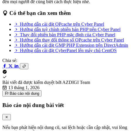
đến mọi người để cùng biết cách thực hiện nhé.
Có thể bạn cần xem thêm
Hướng dẫn cài đặt OPcache trên Cyber Panel
Hướng dẫn tuỳ chỉnh phiên bản PHP trên Cyber Panel
Thay đổi phiên bản PHP mặc định của Cyber Panel
Hướng dẫn thay đổi thông số OPcache trên Cyber Panel
Hướng dẫn cài đặt GMP PHP Extension trên DirectAdmin
Hướng dẫn cài đặt CyberPanel lên máy chủ CentOS
Chia sẻ:
Bài viết đã được kiểm duyệt bởi
AZDIGI Team
13 tháng 1, 2026
Báo cáo nội dung
Báo cáo nội dung bài viết
Nếu bạn phát hiện nội dung cũ, sai lệch hoặc cần cập nhật, vui lòng