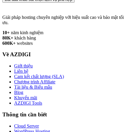
Giải pháp hosting chuyên nghiệp với hiệu suất cao và bảo mật tối
ưu.
10+
năm kinh nghiệm
80K+
khách hàng
600K+
websites
Về AZDIGI
Giới thiệu
Liên hệ
Cam kết chất lượng (SLA)
Chương trình Affiliate
Tài liệu & Biểu mẫu
Blog
Khuyến mãi
AZDIGI Tools
Thông tin cần biết
Cloud Server
WordPress Hosting