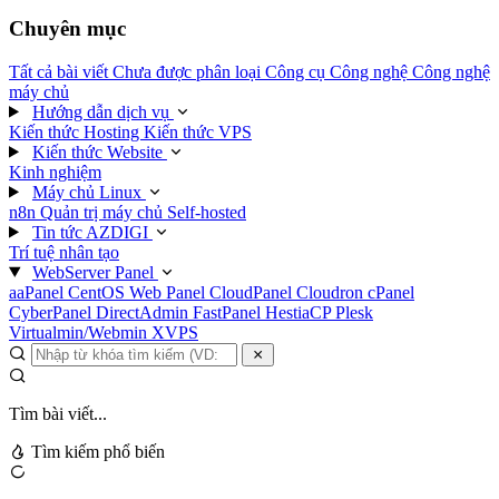
Chuyên mục
Tất cả bài viết
Chưa được phân loại
Công cụ
Công nghệ
Công nghệ
máy chủ
Hướng dẫn dịch vụ
Kiến thức Hosting
Kiến thức VPS
Kiến thức Website
Kinh nghiệm
Máy chủ Linux
n8n
Quản trị máy chủ
Self-hosted
Tin tức AZDIGI
Trí tuệ nhân tạo
WebServer Panel
aaPanel
CentOS Web Panel
CloudPanel
Cloudron
cPanel
CyberPanel
DirectAdmin
FastPanel
HestiaCP
Plesk
Virtualmin/Webmin
XVPS
Tìm bài viết...
Tìm kiếm phổ biến