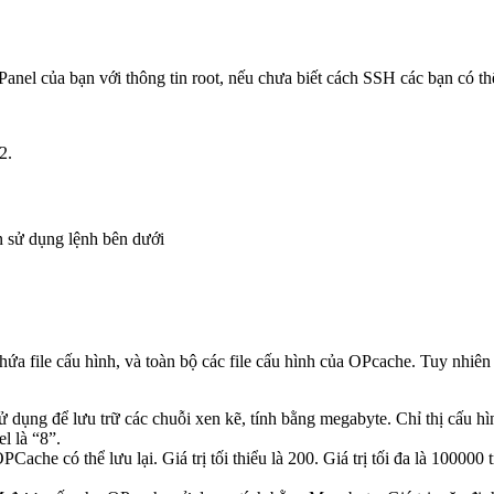
nel của bạn với thông tin root, nếu chưa biết cách SSH các bạn có t
2.
n sử dụng lệnh bên dưới
ứa file cấu hình, và toàn bộ các file cấu hình của OPcache. Tuy nhiên c
 dụng để lưu trữ các chuỗi xen kẽ, tính bằng megabyte. Chỉ thị cấu 
l là “8”.
OPCache có thể lưu lại. Giá trị tối thiểu là 200. Giá trị tối đa là 1000