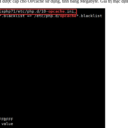
được cấp cho OPcache sử dụng, tính bằng Megabyte. Giá trị mặc định