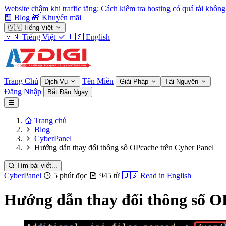
Website chậm khi traffic tăng: Cách kiểm tra hosting có quá tải không
Blog
🎁
Khuyến mãi
🇻🇳
Tiếng Việt
🇻🇳
Tiếng Việt
🇺🇸
English
Trang Chủ
Tên Miền
Dịch Vụ
Giải Pháp
Tài Nguyên
Đăng Nhập
Bắt Đầu Ngay
Trang chủ
Blog
CyberPanel
Hướng dẫn thay đổi thông số OPcache trên Cyber Panel
Tìm bài viết...
CyberPanel
5 phút đọc
945 từ
🇺🇸
Read in English
Hướng dẫn thay đổi thông số O