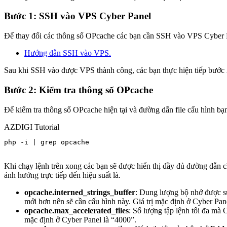
Bước 1: SSH vào VPS Cyber Panel
Để thay đổi các thông số OPcache các bạn cần SSH vào VPS Cyber Pa
Hướng dẫn SSH vào VPS.
Sau khi SSH vào được VPS thành công, các bạn thực hiện tiếp bước 
Bước 2: Kiểm tra thông số OPcache
Để kiểm tra thông số OPcache hiện tại và đường dẫn file cấu hình bạ
AZDIGI Tutorial
php -i | grep opcache

Khi chạy lệnh trên xong các bạn sẽ được hiển thị đầy đủ đường dẫn ch
ảnh hưởng trực tiếp đến hiệu suất là.
opcache.interned_strings_buffer
: Dung lượng bộ nhớ được sử
mới hơn nên sẽ cần cấu hình này. Giá trị mặc định ở Cyber Pane
opcache.max_accelerated_files
: Số lượng tập lệnh tối đa mà 
mặc định ở Cyber Panel là “4000”.