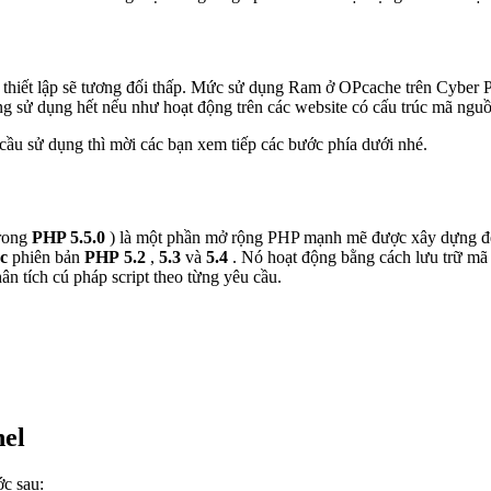
c thiết lập sẽ tương đối thấp. Mức sử dụng Ram ở OPcache trên Cyber P
ng sử dụng hết nếu như hoạt động trên các website có cấu trúc mã nguồ
cầu sử dụng thì mời các bạn xem tiếp các bước phía dưới nhé.
trong
PHP 5.5.0
) là một phần mở rộng PHP mạnh mẽ được xây dựng để 
c
phiên bản
PHP 5.2
,
5.3
và
5.4
. Nó hoạt động bằng cách lưu trữ mã 
ân tích cú pháp script theo từng yêu cầu.
nel
ớc sau: