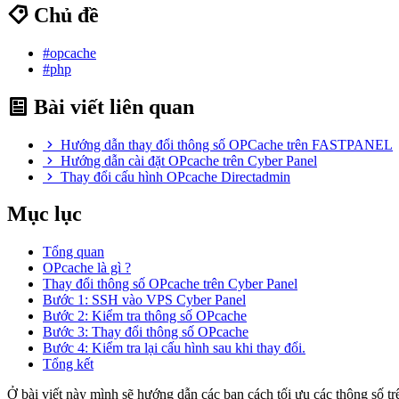
Chủ đề
#opcache
#php
Bài viết liên quan
Hướng dẫn thay đổi thông số OPCache trên FASTPANEL
Hướng dẫn cài đặt OPcache trên Cyber Panel
Thay đổi cấu hình OPcache Directadmin
Mục lục
Tổng quan
OPcache là gì ?
Thay đổi thông số OPcache trên Cyber Panel
Bước 1: SSH vào VPS Cyber Panel
Bước 2: Kiểm tra thông số OPcache
Bước 3: Thay đổi thông số OPcache
Bước 4: Kiểm tra lại cấu hình sau khi thay đổi.
Tổng kết
Ở bài viết này mình sẽ hướng dẫn các bạn cách tối ưu các thông số 