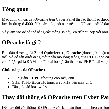
Tổng quan
Mặc định khi cài đặt OPcache trên Cyber Panel thì các thông số đượ
lúc chỉ dừng ở 4000. Với các thông số như trên thì OPcache sẽ dễ dà
Vậy làm sao để có thể nâng các thông số này lên để phù hợp với nhu 
OPcache là gì ?
Ban đầu được gọi là
Zend Optimizer +
,
Opcache
(được giới thiệu 
thể. Nó có sẵn dưới dạng một phần mở rộng thông qua
PECL
cho
cá
còn được gọi là RAM, do đó loại bỏ sự cần thiết của PHP để tải và ph
Chức năng của OPcache :
Giúp giảm %CPU sử dụng cho máy chủ.
Giảm TTFB tất cả các trang web PHP trên máy chủ.
Tăng tốc độ load website.
Thay đổi thông số OPcache trên Cyber Pa
Để thay đổi các thông số OPcache các bạn cần thực hiện theo các bư