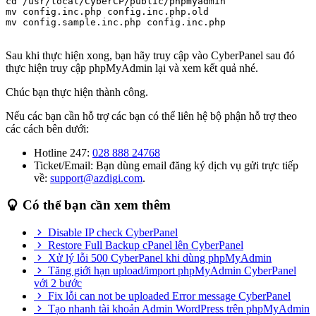
cd /usr/local/CyberCP/public/phpmyadmin

mv config.inc.php config.inc.php.old

mv config.sample.inc.php config.inc.php

Sau khi thực hiện xong, bạn hãy truy cập vào CyberPanel sau đó
thực hiện truy cập phpMyAdmin lại và xem kết quả nhé.
Chúc bạn thực hiện thành công.
Nếu các bạn cần hỗ trợ các bạn có thể liên hệ bộ phận hỗ trợ theo
các cách bên dưới:
Hotline 247:
028 888 24768
Ticket/Email: Bạn dùng email đăng ký dịch vụ gửi trực tiếp
về:
support@azdigi.com
.
Có thể bạn cần xem thêm
Disable IP check CyberPanel
Restore Full Backup cPanel lên CyberPanel
Xử lý lỗi 500 CyberPanel khi dùng phpMyAdmin
Tăng giới hạn upload/import phpMyAdmin CyberPanel
với 2 bước
Fix lỗi can not be uploaded Error message CyberPanel
Tạo nhanh tài khoản Admin WordPress trên phpMyAdmin