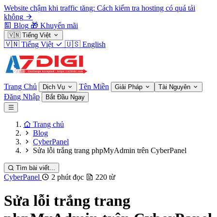
Website chậm khi traffic tăng: Cách kiểm tra hosting có quá tải
không
Blog
🎁
Khuyến mãi
🇻🇳
Tiếng Việt
🇻🇳
Tiếng Việt
🇺🇸
English
Trang Chủ
Tên Miền
Dịch Vụ
Giải Pháp
Tài Nguyên
Đăng Nhập
Bắt Đầu Ngay
Trang chủ
Blog
CyberPanel
Sửa lỗi trắng trang phpMyAdmin trên CyberPanel
Tìm bài viết...
CyberPanel
2 phút đọc
220 từ
Sửa lỗi trắng trang