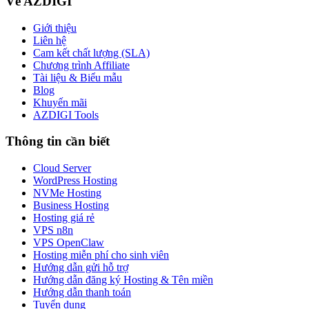
Về AZDIGI
Giới thiệu
Liên hệ
Cam kết chất lượng (SLA)
Chương trình Affiliate
Tài liệu & Biểu mẫu
Blog
Khuyến mãi
AZDIGI Tools
Thông tin cần biết
Cloud Server
WordPress Hosting
NVMe Hosting
Business Hosting
Hosting giá rẻ
VPS n8n
VPS OpenClaw
Hosting miễn phí cho sinh viên
Hướng dẫn gửi hỗ trợ
Hướng dẫn đăng ký Hosting & Tên miền
Hướng dẫn thanh toán
Tuyển dụng