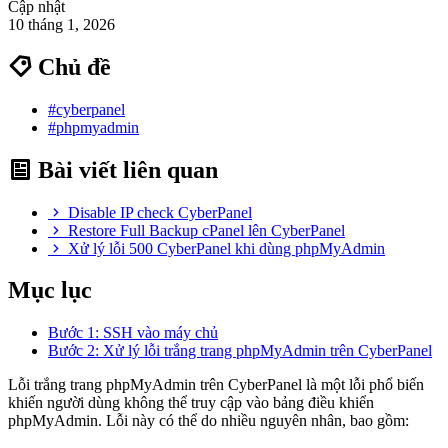
Cập nhật
10 tháng 1, 2026
Chủ đề
#cyberpanel
#phpmyadmin
Bài viết liên quan
Disable IP check CyberPanel
Restore Full Backup cPanel lên CyberPanel
Xử lý lỗi 500 CyberPanel khi dùng phpMyAdmin
Mục lục
Bước 1: SSH vào máy chủ
Bước 2: Xử lý lỗi trắng trang phpMyAdmin trên CyberPanel
Lỗi trắng trang phpMyAdmin trên CyberPanel là một lỗi phổ biến
khiến người dùng không thể truy cập vào bảng điều khiển
phpMyAdmin. Lỗi này có thể do nhiều nguyên nhân, bao gồm: