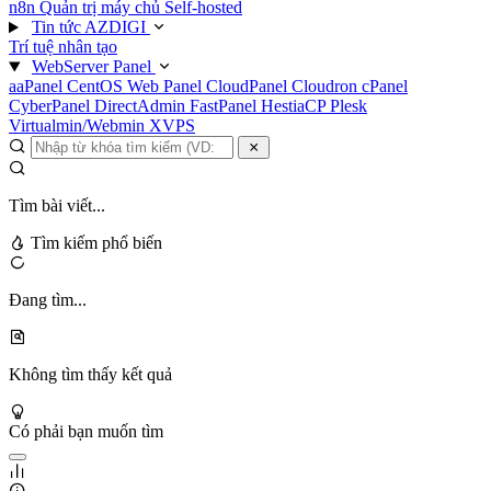
n8n
Quản trị máy chủ
Self-hosted
Tin tức AZDIGI
Trí tuệ nhân tạo
WebServer Panel
aaPanel
CentOS Web Panel
CloudPanel
Cloudron
cPanel
CyberPanel
DirectAdmin
FastPanel
HestiaCP
Plesk
Virtualmin/Webmin
XVPS
Tìm bài viết...
Tìm kiếm phổ biến
Đang tìm...
Không tìm thấy kết quả
Có phải bạn muốn tìm