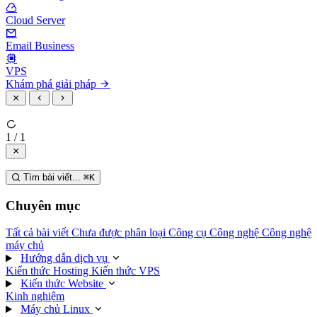
Cloud Server
Email Business
VPS
Khám phá giải pháp
1 / 1
Tìm bài viết...
⌘
K
Chuyên mục
Tất cả bài viết
Chưa được phân loại
Công cụ
Công nghệ
Công nghệ
máy chủ
Hướng dẫn dịch vụ
Kiến thức Hosting
Kiến thức VPS
Kiến thức Website
Kinh nghiệm
Máy chủ Linux