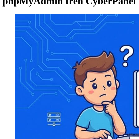
phpMyAdmin trên CyberPanel