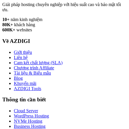
Giải pháp hosting chuyên nghiệp với hiệu suất cao và bảo mật tối
ưu.
10+
năm kinh nghiệm
80K+
khách hàng
600K+
websites
Về AZDIGI
Giới thiệu
Liên hệ
Cam kết chất lượng (SLA)
Chương trình Affiliate
Tài liệu & Biểu mẫu
Blog
Khuyến mãi
AZDIGI Tools
Thông tin cần biết
Cloud Server
WordPress Hosting
NVMe Hosting
Business Hosting