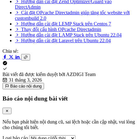
Hướng dẫn cài đặt Zend Optimizer/Guard vào
DirectAdmin
Cài đặt OPcache Directadmin giúp tăng tốc website với
custombuild 2.0
Hướng dẫn cài đặt LEMP Stack trên Centos 7
Thay đổi cấu hình OPcache Directadmin
Hướng dẫn cài đặt LAMP Stack trên Ubuntu 22.04
Hướng dẫn cài đặt Laravel trên Ubuntu 22.04
Chia sẻ:
Bài viết đã được kiểm duyệt bởi
AZDIGI Team
31 tháng 3, 2026
Báo cáo nội dung
Báo cáo nội dung bài viết
Nếu bạn phát hiện nội dung cũ, sai lệch hoặc cần cập nhật, vui lòng
cho chúng tôi biết.
Loại báo cáo