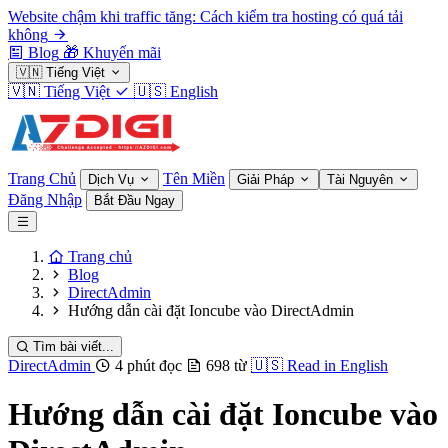
Website chậm khi traffic tăng: Cách kiểm tra hosting có quá tải
không
Blog
🎁
Khuyến mãi
🇻🇳
Tiếng Việt
🇻🇳
Tiếng Việt
🇺🇸
English
Trang Chủ
Tên Miền
Dịch Vụ
Giải Pháp
Tài Nguyên
Đăng Nhập
Bắt Đầu Ngay
Trang chủ
Blog
DirectAdmin
Hướng dẫn cài đặt Ioncube vào DirectAdmin
Tìm bài viết...
DirectAdmin
4 phút đọc
698 từ
🇺🇸
Read in English
Hướng dẫn cài đặt Ioncube vào