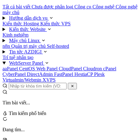
Tất cả bài viết
Chưa được phân loại
Công cụ
Công nghệ
Công nghệ
máy chủ
Hướng dẫn dịch vụ
Kiến thức Hosting
Kiến thức VPS
Kiến thức Website
Kinh nghiệm
Máy chủ Linux
n8n
Quản trị máy chủ
Self-hosted
Tin tức AZDIGI
Trí tuệ nhân tạo
WebServer Panel
aaPanel
CentOS Web Panel
CloudPanel
Cloudron
cPanel
CyberPanel
DirectAdmin
FastPanel
HestiaCP
Plesk
Virtualmin/Webmin
XVPS
Tìm bài viết...
Tìm kiếm phổ biến
Đang tìm...