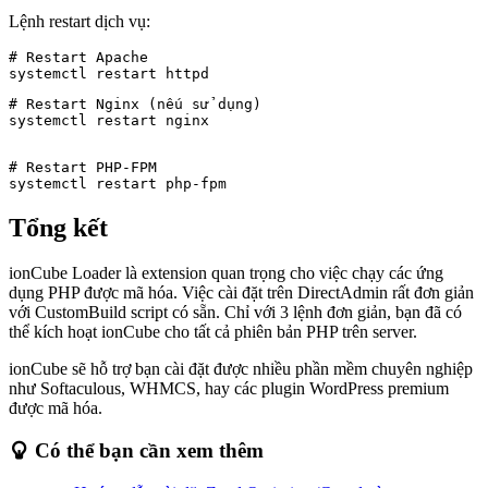
Lệnh restart dịch vụ:
# Restart Apache

# Restart Nginx (nếu sử dụng)

systemctl restart nginx
# Restart PHP-FPM

systemctl restart php-fpm
Tổng kết
ionCube Loader là extension quan trọng cho việc chạy các ứng
dụng PHP được mã hóa. Việc cài đặt trên DirectAdmin rất đơn giản
với CustomBuild script có sẵn. Chỉ với 3 lệnh đơn giản, bạn đã có
thể kích hoạt ionCube cho tất cả phiên bản PHP trên server.
ionCube sẽ hỗ trợ bạn cài đặt được nhiều phần mềm chuyên nghiệp
như Softaculous, WHMCS, hay các plugin WordPress premium
được mã hóa.
Có thể bạn cần xem thêm