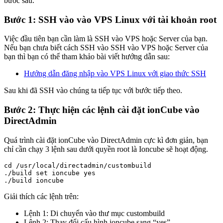
bước sau.
Bước 1: SSH vào vào VPS Linux với tài khoản root
Việc đầu tiên bạn cần làm là SSH vào VPS hoặc Server của bạn.
Nếu bạn chưa biết cách SSH vào SSH vào VPS hoặc Server của
bạn thì bạn có thể tham khảo bài viết hướng dẫn sau:
Hướng dẫn đăng nhập vào VPS Linux với giao thức SSH
Sau khi đã SSH vào chúng ta tiếp tục với bước tiếp theo.
Bước 2: Thực hiện các lệnh cài đặt ionCube vào
DirectAdmin
Quá trình cài đặt ionCube vào DirectAdmin cực kì đơn giản, bạn
chỉ cần chạy 3 lệnh sau dưới quyền root là Ioncube sẽ hoạt động.
cd /usr/local/directadmin/custombuild

./build set ioncube yes

./build ioncube
Giải thích các lệnh trên:
Lệnh 1: Di chuyển vào thư mục custombuild
Lệnh 2: Thay đổi cấu hình ioncube sang “yes”