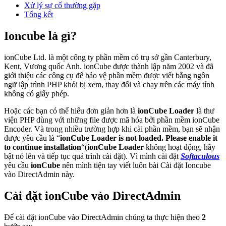
Xử lý sự cố thường gặp
Tổng kết
Ioncube là gì?
ionCube Ltd. là một công ty phần mềm có trụ sở gần Canterbury,
Kent, Vương quốc Anh. ionCube được thành lập năm 2002 và đã
giới thiệu các công cụ để bảo vệ phần mềm được viết bằng ngôn
ngữ lập trình PHP khỏi bị xem, thay đổi và chạy trên các máy tính
không có giấy phép.
Hoặc các bạn có thể hiểu đơn giản hơn là
ionCube Loader
là thư
viện PHP dùng với những file được mã hóa bởi phần mềm ionCube
Encoder. Và trong nhiều trường hợp khi cài phần mềm, bạn sẽ nhận
được yêu cầu là “
ionCube Loader is not loaded. Please enable it
to continue installation
“(
ionCube Loader
không hoạt động, hãy
bật nó lên và tiếp tục quá trình cài đặt). Vì mình cài đặt
Softaculous
yêu cầu
ionCube
nên mình tiện tay viết luôn bài Cài đặt Ioncube
vào DirectAdmin này.
Cài đặt ionCube vào DirectAdmin
Để cài đặt ionCube vào DirectAdmin chúng ta thực hiện theo
2