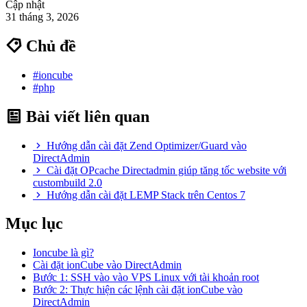
Cập nhật
31 tháng 3, 2026
Chủ đề
#ioncube
#php
Bài viết liên quan
Hướng dẫn cài đặt Zend Optimizer/Guard vào
DirectAdmin
Cài đặt OPcache Directadmin giúp tăng tốc website với
custombuild 2.0
Hướng dẫn cài đặt LEMP Stack trên Centos 7
Mục lục
Ioncube là gì?
Cài đặt ionCube vào DirectAdmin
Bước 1: SSH vào vào VPS Linux với tài khoản root
Bước 2: Thực hiện các lệnh cài đặt ionCube vào
DirectAdmin