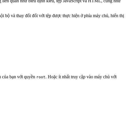
liên quan như biểu định kiểu, tệp JavaScript và HTML, cũng như
i bộ và thay đổi đối với tệp được thực hiện ở phía máy chủ, hiển thị
ủ của bạn với quyền
. Hoặc ít nhất truy cập vào máy chủ với
root