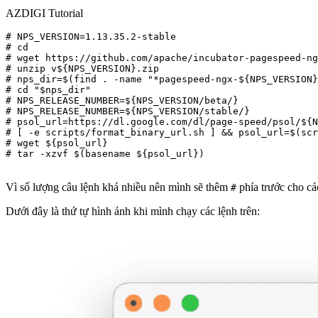
AZDIGI Tutorial
# NPS_VERSION=1.13.35.2-stable

# cd

# wget https://github.com/apache/incubator-pagespeed-ng
# unzip v${NPS_VERSION}.zip

# nps_dir=$(find . -name "*pagespeed-ngx-${NPS_VERSION}
# cd "$nps_dir"

# NPS_RELEASE_NUMBER=${NPS_VERSION/beta/}

# NPS_RELEASE_NUMBER=${NPS_VERSION/stable/}

# psol_url=https://dl.google.com/dl/page-speed/psol/${N
# [ -e scripts/format_binary_url.sh ] && psol_url=$(scr
# wget ${psol_url}

# tar -xzvf $(basename ${psol_url})

Vì số lượng câu lệnh khá nhiều nên mình sẽ thêm
phía trước cho cá
#
Dưới đây là thứ tự hình ảnh khi mình chạy các lệnh trên: