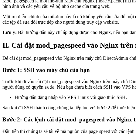
Mod_pagespeed là một mô-đun Máy chủ Nginx (hoặc Apache) mã nguồn
hình ảnh và các yêu cầu về bộ nhớ cache của trang web.
Một ưu điểm chính của mô-đun này là nó không yêu cầu sửa đổi nội dun
các tệp đã sửa đổi trực tiếp cho người dùng truy cập website.
Lưu ý:
Bài hướng dẫn này chỉ áp dụng được cho Nginx, nếu bạn đa
II. Cài đặt mod_pagespeed vào Nginx trê
Để cài đặt mod_pagespeed vào Nginx trên máy chủ DirectAdmin chún
Bước 1: SSH vào máy chủ của bạn
Trước khi đi vào cài đặt mod_pagespeed vào Nginx trên máy chủ Di
người dùng có quyền
. Nếu bạn chưa biết cách SSH vào VPS hoặ
sudo
Hướng dẫn đăng nhập vào VPS Linux với giao thức SSH.
Sau khi đã SSH thành công chúng ta tiếp tục với bước 2 để thực hiệ
Bước 2: Các lệnh cài đặt mod_pagespeed vào Nginx 
Đầu tiền thì chúng ta sẽ tải về mã nguồn của page-speed với các lệnh 