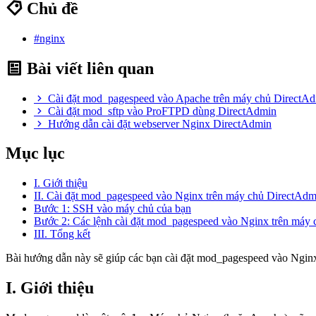
Chủ đề
#nginx
Bài viết liên quan
Cài đặt mod_pagespeed vào Apache trên máy chủ DirectA
Cài đặt mod_sftp vào ProFTPD dùng DirectAdmin
Hướng dẫn cài đặt webserver Nginx DirectAdmin
Mục lục
I. Giới thiệu
II. Cài đặt mod_pagespeed vào Nginx trên máy chủ DirectAdm
Bước 1: SSH vào máy chủ của bạn
Bước 2: Các lệnh cài đặt mod_pagespeed vào Nginx trên máy
III. Tổng kết
Bài hướng dẫn này sẽ giúp các bạn cài đặt mod_pagespeed vào Ngin
I. Giới thiệu