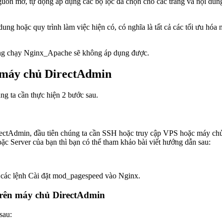
 mở, tự động áp dụng các bộ lọc đã chọn cho các trang và nội dung 
g hoặc quy trình làm việc hiện có, có nghĩa là tất cả các tối ưu hóa nộ
ng chạy Nginx_Apache sẽ không áp dụng được.
n máy chủ DirectAdmin
g ta cần thực hiện 2 bước sau.
rectAdmin, đầu tiên chúng ta cần SSH hoặc truy cập VPS hoặc máy ch
c Server của bạn thì bạn có thể tham khảo bài viết hướng dẫn sau:
n các lệnh Cài đặt mod_pagespeed vào Nginx.
trên máy chủ DirectAdmin
sau: