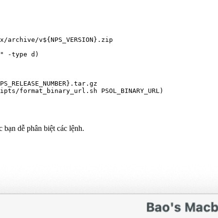
x/archive/v${NPS_VERSION}.zip

" -type d)

PS_RELEASE_NUMBER}.tar.gz

ipts/format_binary_url.sh PSOL_BINARY_URL)

c bạn dễ phân biệt các lệnh.