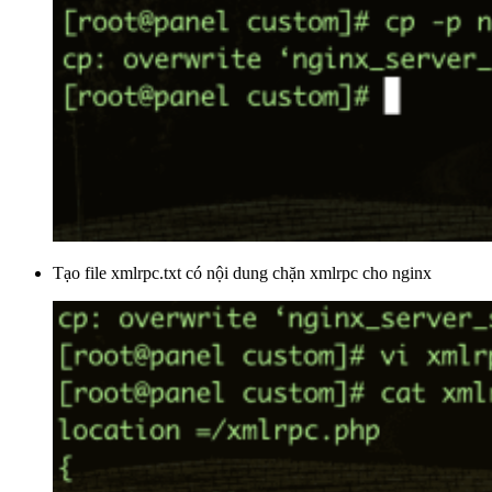
Tạo file xmlrpc.txt có nội dung chặn xmlrpc cho nginx