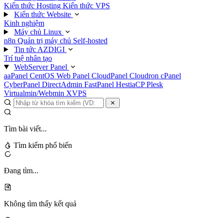
Kiến thức Hosting
Kiến thức VPS
Kiến thức Website
Kinh nghiệm
Máy chủ Linux
n8n
Quản trị máy chủ
Self-hosted
Tin tức AZDIGI
Trí tuệ nhân tạo
WebServer Panel
aaPanel
CentOS Web Panel
CloudPanel
Cloudron
cPanel
CyberPanel
DirectAdmin
FastPanel
HestiaCP
Plesk
Virtualmin/Webmin
XVPS
Tìm bài viết...
Tìm kiếm phổ biến
Đang tìm...
Không tìm thấy kết quả