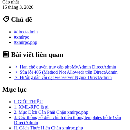
Cập nhật
15 tháng 3, 2026
Chủ đề
#directadmin
#xmlrpc
#xmlrpc.php
Bài viết liên quan
Hạn chế quyền truy cập phpMyAdmin DirectAdmin
Sửa lỗi 405 (Method Not Allowed) trên DirectAdmin
Hướng dẫn cài đặt webserver Nginx DirectAdmin
Mục lục
I. GIỚI THIỆU
1. XML-RPC là gì
2. Mục Đích Cần Phải Chặn xmlrpc.php
3. Các thông số điều chỉnh điều thông templates hỗ trợ sẵn
DirectAdmin
II. Cách Thực Hiện Chặn xmlrpc.php