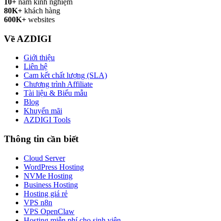
10+
năm kinh nghiệm
80K+
khách hàng
600K+
websites
Về AZDIGI
Giới thiệu
Liên hệ
Cam kết chất lượng (SLA)
Chương trình Affiliate
Tài liệu & Biểu mẫu
Blog
Khuyến mãi
AZDIGI Tools
Thông tin cần biết
Cloud Server
WordPress Hosting
NVMe Hosting
Business Hosting
Hosting giá rẻ
VPS n8n
VPS OpenClaw
Hosting miễn phí cho sinh viên