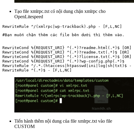
Tạo file xmlrpc.txt có nội dung chặn xmlrpc cho
OpenLitespeed
#Bạn muốn chặn thêm các file bên dưới thì thêm vào.
RewriteCond %{REQUEST_URI} ^(.*)?readme.html(.*)$ [OR]

RewriteCond %{REQUEST_URI} ^(.*)?readme.txt(.*)$ [OR]

RewriteCond %{REQUEST_URI} ^(.*)?license.txt(.*)$ [OR]

RewriteCond %{REQUEST_URI} ^(.*)?wp-config.php(.*)$

RewriteRule ^/.*.(htaccess|htpasswd|ini|log|sh|txt)$ - 
RewriteRule ^(.*)$ - [F,L,NC]
Tiến hành thêm nội dung của file xmlrpc.txt vào file
CUSTOM