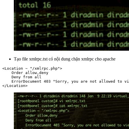
Tạo file xmlrpc.txt có nội dung chặn xmlrpc cho apache
<Location ~ "/xmlrpc.php">

    Order allow,deny

    Deny from all

    ErrorDocument 403 "Sorry, you are not allowed to vi
</Location>