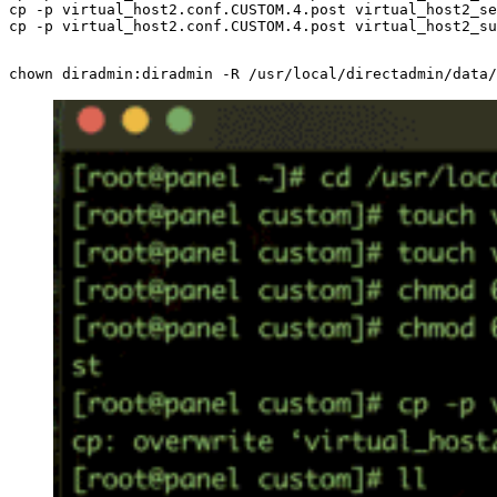
cp -p virtual_host2.conf.CUSTOM.4.post virtual_host2_se
cp -p virtual_host2.conf.CUSTOM.4.post virtual_host2_s
chown diradmin:diradmin -R /usr/local/directadmin/data/