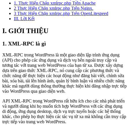
1. Thực Hiện Chặn xmlrpc.php Trên Apache
2 Thực Hiện Chặn xmlrpc.php Trên Nginx.
3 Thực Hiện Chặn xmlrpc.php Trên OpenLitespeed
III. Lời Kết
I. GIỚI THIỆU
1. XML-RPC là gì
XML-RPC trong WordPress là một giao diện lập trình ứng dụng
(API) cho phép các ứng dụng và dịch vụ bên ngoài truy cập và
tương tác với trang web WordPress của bạn từ xa. Được xây dựng
dựa trên giao thức XML-RPC, nó cung cấp các phương thức và
chức năng để thực hiện các hoạt động như đăng bài viết, chỉnh sửa
bài, xóa bài, tải lên hình ảnh, quản lý bình luận và nhiều chức năng
khác mà người dùng thông thường thực hiện khi đăng nhập trực tiếp
vào WordPress qua giao diện web.
API XML-RPC trong WordPress rất hữu ích cho các nhà phát triển
và người dùng khi họ muốn tích hợp WordPress với các ứng dụng
di động, ứng dụng desktop, dịch vụ trực tuyến hoặc các hệ thống
khác, cho phép họ thực hiện các tác vụ từ xa mà không cần truy cập
trực tiếp vào trang web WordPress.