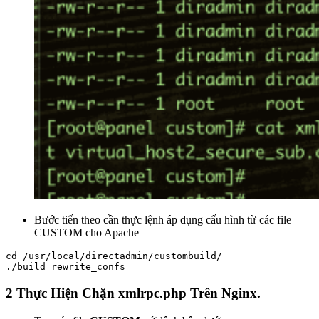
Bước tiến theo cần thực lệnh áp dụng cấu hình từ các file
CUSTOM cho Apache
cd /usr/local/directadmin/custombuild/

./build rewrite_confs
2 Thực Hiện Chặn xmlrpc.php Trên Nginx.