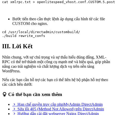
cat xmlrpc.txt > openlitespeed_vhost.conf.CUSTOM.5.post
Bước tiến theo cần thực lệnh áp dụng cấu hình từ các file
CUSTOM cho nginx.
cd /usr/local/directadmin/custombuild/

./build rewrite_confs
III. Lời Kết
Nhìn chung, với sự chú trọng và sự thấu hiểu đúng đắng, XML-
RPC có thể trở thành một công cụ mạnh mẽ và hiệu quả, góp phần
nâng cao trải nghiệm và chất lượng dịch vụ trên nền tảng
WordPress.
Nếu các bạn cần hỗ trợ các bạn có thể liên hệ bộ phận hỗ trợ theo
các cách bên dưới:
Có thể bạn cần xem thêm
Hạn chế quyền truy cập phpMyAdmin DirectAdmin
Sửa lỗi 405 (Method Not Allowed) trên DirectAdmin
Hướng dẫn cài đặt webserver Nginx DirectAdmin