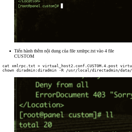
Tiến hành thêm nội dung của file xmlrpc.txt vào 4 file
CUSTOM
cat xmlrpc.txt > virtual_host2.conf.CUSTOM.4.post virtu
chown diradmin:diradmin -R /usr/local/directadmin/data/