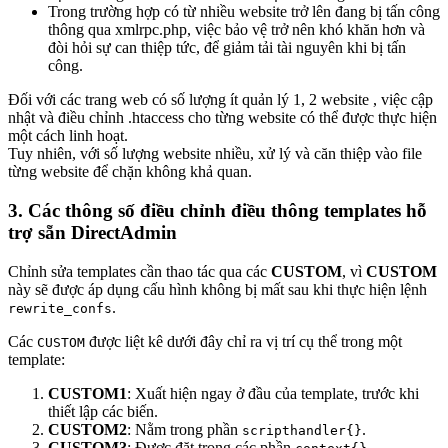
Trong trường hợp có từ nhiều website trở lên đang bị tấn công
thông qua xmlrpc.php, việc bảo vệ trở nên khó khăn hơn và
đòi hỏi sự can thiệp tức, để giảm tải tài nguyên khi bị tấn
công.
Đối với các trang web có số lượng ít quản lý 1, 2 website , việc cập
nhật và điều chỉnh .htaccess cho từng website có thể được thực hiện
một cách linh hoạt.
Tuy nhiên, với số lượng website nhiều, xử lý và căn thiệp vào file
từng website để chặn không khả quan.
3. Các thông số điều chỉnh điều thông templates hỗ
trợ sẵn DirectAdmin
Chỉnh sửa templates cần thao tác qua các
CUSTOM
, vì
CUSTOM
này sẽ được áp dụng cấu hình không bị mất sau khi thực hiện lệnh
.
rewrite_confs
Các
được liệt kê dưới đây chỉ ra vị trí cụ thể trong một
CUSTOM
template:
CUSTOM1
: Xuất hiện ngay ở đầu của template, trước khi
thiết lập các biến.
CUSTOM2
: Nằm trong phần
.
scripthandler{}
CUSTOM3
: Được đặt trong các phần
.