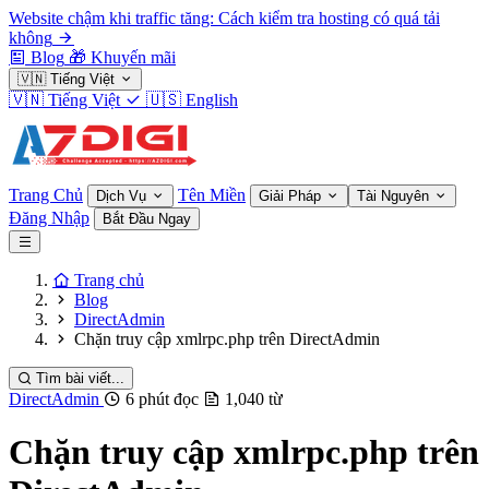
Website chậm khi traffic tăng: Cách kiểm tra hosting có quá tải
không
Blog
🎁
Khuyến mãi
🇻🇳
Tiếng Việt
🇻🇳
Tiếng Việt
🇺🇸
English
Trang Chủ
Tên Miền
Dịch Vụ
Giải Pháp
Tài Nguyên
Đăng Nhập
Bắt Đầu Ngay
Trang chủ
Blog
DirectAdmin
Chặn truy cập xmlrpc.php trên DirectAdmin
Tìm bài viết...
DirectAdmin
6 phút đọc
1,040 từ
Chặn truy cập xmlrpc.php trên