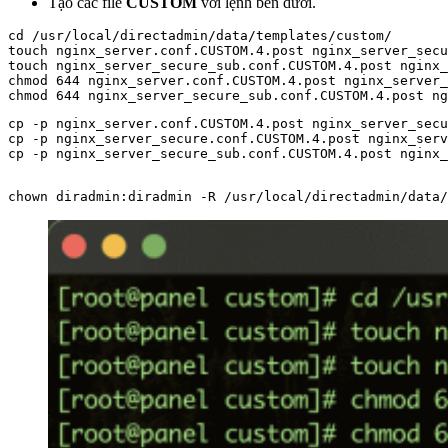
Tạo các file
CUSTOM
với lệnh bên dưới.
cd /usr/local/directadmin/data/templates/custom/

touch nginx_server.conf.CUSTOM.4.post nginx_server_secu
touch nginx_server_secure_sub.conf.CUSTOM.4.post nginx_
chmod 644 nginx_server.conf.CUSTOM.4.post nginx_server_
cp -p nginx_server.conf.CUSTOM.4.post nginx_server_secu
cp -p nginx_server_secure.conf.CUSTOM.4.post nginx_serv
cp -p nginx_server_secure_sub.conf.CUSTOM.4.post nginx_
chown diradmin:diradmin -R /usr/local/directadmin/data/