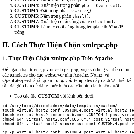
context{}
CUSTOM4
: Xuất hiện trong phần
.
phpIniOverride{}
CUSTOM5
: Đặt trong phần
.
rewrite{}
CUSTOM6
: Nằm trong phần
.
vhssl{}
CUSTOM7
: Xuất hiện cuối cùng của
.
virtualHost
CUSTOM8
: Là mục cuối cùng trong template thường để
trống.
II. Cách Thực Hiện Chặn xmlrpc.php
1. Thực Hiện Chặn xmlrpc.php Trên Apache
Để ngăn chặn truy cập vào
, việc sử dụng và điều chỉnh
xmlrpc.php
các templates cho các webserver như Apache, Nginx, và
OpenLitespeed là rất quan trọng. Các templates này đã được thiết kế
sẵn để giúp bạn dễ dàng thực hiện các cấu hình lệnh bên dưới.
Tạo các file
CUSTOM
với lệnh bên dưới.
cd /usr/local/directadmin/data/templates/custom/

touch virtual_host2.conf.CUSTOM.4.post virtual_host2_se
touch virtual_host2_secure_sub.conf.CUSTOM.4.post virtu
chmod 644 virtual_host2.conf.CUSTOM.4.post virtual_host
cp -p virtual_host2.conf.CUSTOM.4.post virtual_host2_se