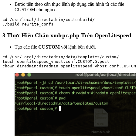
Bước tiến theo cần thực lệnh áp dụng cấu hình từ các file
CUSTOM cho nginx.
cd /usr/local/directadmin/custombuild/

./build rewrite_confs
3 Thực Hiện Chặn xmlrpc.php Trên OpenLitespeed
Tạo các file
CUSTOM
với lệnh bên dưới.
cd /usr/local/directadmin/data/templates/custom/

touch openlitespeed_vhost.conf.CUSTOM.5.post

chown diradmin:diradmin openlitespeed_vhost.conf.CUSTOM