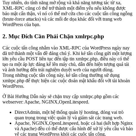
Tuy nhiên, do tính năng mở rộng và khả năng tương tác từ xa,
XML-RPC cũng có thể trở thành một điểm yếu nếu không được
bảo mật cẩn thận, vì nó có thể mở cửa cho các cuộc tấn công ngỗng
(brute-force attacks) và các mối đe dọa khác đối với trang web
WordPress của bạn.
2. Mục Đích Cần Phải Chặn xmlrpc.php
Các cuộc tấn công nhắm vào XML-RPC của WordPress ngày nay
đã trở thành một vấn đề đáng chú ý. Khi kẻ tấn công gửi một lượng
lớn yêu cầu POST liên tục đến tập tin xmlrpc.php, điều này có thể
tạo ra một áp lực đáng kể lên máy chủ, dẫn đến hiện tượng quá tải
và ảnh hưởng đến trải nghiệm duyệt web của người dùng.
Trong những cuộc tấn công này, kẻ tấn công thường sử dụng
xmlrpc.php để thực hiện các cuộc đoán mật khẩu đối với tài khoản
WordPress.
Ở Bài Hướng Dẫn này sẽ chặn truy cập xmlrpc.php gồm các
webserver: Apache, NGINX,OpenLitespeed.
DirectAdmin, một hệ thống quản lý hosting, đóng vai trò
quan trọng trong việc quản lý và giám sát các trang web.
Apache, NGINX,OpenLitespeed, hoặc cả hai (kết hợp Nginx
và Apache) đều có thể được cấu hình để xử lý yêu cầu và bảo
vệ các trang WordPress khỏi các cuộc tấn công.