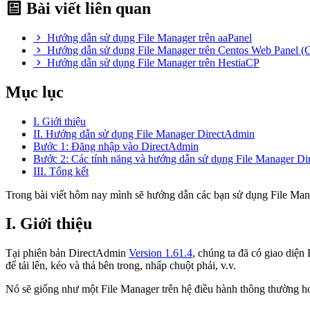
Bài viết liên quan
Hướng dẫn sử dụng File Manager trên aaPanel
Hướng dẫn sử dụng File Manager trên Centos Web Panel 
Hướng dẫn sử dụng File Manager trên HestiaCP
Mục lục
I. Giới thiệu
II. Hướng dẫn sử dụng File Manager DirectAdmin
Bước 1: Đăng nhập vào DirectAdmin
Bước 2: Các tính năng và hướng dẫn sử dụng File Manager D
III. Tổng kết
Trong bài viết hôm nay mình sẽ hướng dẫn các bạn sử dụng File Ma
I. Giới thiệu
Tại phiên bản DirectAdmin
Version 1.61.4
, chúng ta đã có giao diện 
để tải lên, kéo và thả bên trong, nhấp chuột phải, v.v.
Nó sẽ giống như một File Manager trên hệ điều hành thông thường hơ