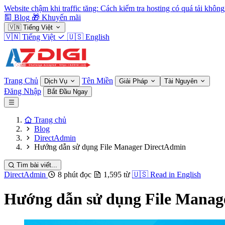
Website chậm khi traffic tăng: Cách kiểm tra hosting có quá tải không
Blog
🎁
Khuyến mãi
🇻🇳
Tiếng Việt
🇻🇳
Tiếng Việt
🇺🇸
English
Trang Chủ
Tên Miền
Dịch Vụ
Giải Pháp
Tài Nguyên
Đăng Nhập
Bắt Đầu Ngay
Trang chủ
Blog
DirectAdmin
Hướng dẫn sử dụng File Manager DirectAdmin
Tìm bài viết...
DirectAdmin
8 phút đọc
1,595 từ
🇺🇸
Read in English
Hướng dẫn sử dụng File Manag