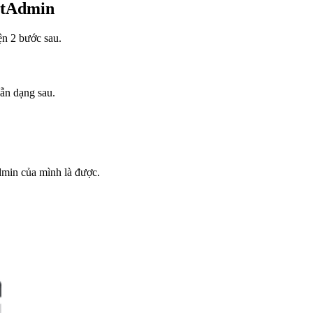
ctAdmin
n 2 bước sau.
ẫn dạng sau.
min của mình là được.