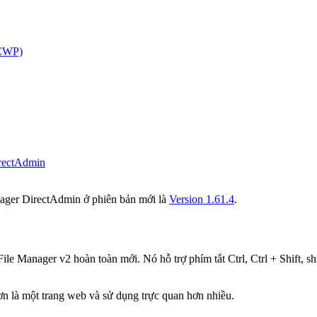
(CWP)
irectAdmin
nager DirectAdmin ở phiên bản mới là
Version 1.61.4
.
File Manager v2 hoàn toàn mới. Nó hỗ trợ phím tắt Ctrl, Ctrl + Shift, sh
n là một trang web và sử dụng trực quan hơn nhiều.