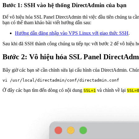
Bước 1: SSH vào hệ thống DirectAdmin của bạn
Để vô hiệu hóa SSL Panel DirectAdmin thì việc đầu tiên chúng ta c
bạn có thể tham khảo bài viết hướng dẫn sau:
Hướng dẫn đăng nhập vào VPS Linux với giao thức SSH
.
Sau khi đã SSH thành công chúng ta tiếp tục với bước 2 để vô hiệu 
Bước 2: Vô hiệu hóa SSL Panel DirectAdm
Bây giờ các bạn sẽ cần chỉnh sửa lại cấu hình của DirectAdmin. Chún
vi /usr/local/directadmin/conf/directadmin.conf
Ở đây các bạn tìm đến dòng có nội dung
và chỉnh về lại
SSL=1
SSL=