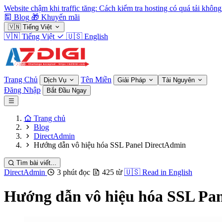
Website chậm khi traffic tăng: Cách kiểm tra hosting có quá tải không
Blog
🎁
Khuyến mãi
🇻🇳
Tiếng Việt
🇻🇳
Tiếng Việt
🇺🇸
English
Trang Chủ
Tên Miền
Dịch Vụ
Giải Pháp
Tài Nguyên
Đăng Nhập
Bắt Đầu Ngay
Trang chủ
Blog
DirectAdmin
Hướng dẫn vô hiệu hóa SSL Panel DirectAdmin
Tìm bài viết...
DirectAdmin
3 phút đọc
425 từ
🇺🇸
Read in English
Hướng dẫn vô hiệu hóa SSL Pa