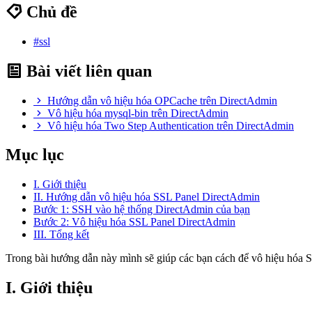
Chủ đề
#ssl
Bài viết liên quan
Hướng dẫn vô hiệu hóa OPCache trên DirectAdmin
Vô hiệu hóa mysql-bin trên DirectAdmin
Vô hiệu hóa Two Step Authentication trên DirectAdmin
Mục lục
I. Giới thiệu
II. Hướng dẫn vô hiệu hóa SSL Panel DirectAdmin
Bước 1: SSH vào hệ thống DirectAdmin của bạn
Bước 2: Vô hiệu hóa SSL Panel DirectAdmin
III. Tổng kết
Trong bài hướng dẫn này mình sẽ giúp các bạn cách để vô hiệu hóa 
I. Giới thiệu