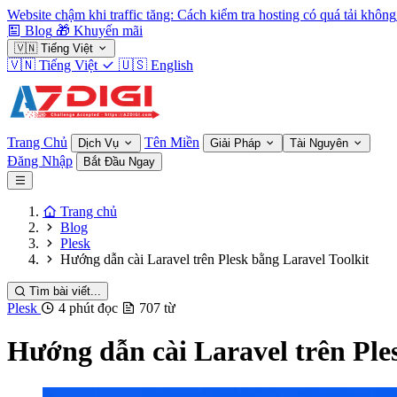
Website chậm khi traffic tăng: Cách kiểm tra hosting có quá tải không
Blog
🎁
Khuyến mãi
🇻🇳
Tiếng Việt
🇻🇳
Tiếng Việt
🇺🇸
English
Trang Chủ
Tên Miền
Dịch Vụ
Giải Pháp
Tài Nguyên
Đăng Nhập
Bắt Đầu Ngay
Trang chủ
Blog
Plesk
Hướng dẫn cài Laravel trên Plesk bằng Laravel Toolkit
Tìm bài viết...
Plesk
4 phút đọc
707 từ
Hướng dẫn cài Laravel trên Ple