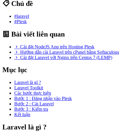
Chủ đề
#laravel
#Plesk
Bài viết liên quan
Cài đặt NodeJS App trên Hosting Plesk
Hướng dẫn cài Laravel trên cPanel bằng Softaculous
Cài đặt Laravel với Nginx trên Centos 7 (LEMP)
Mục lục
Laravel là gì ?
Laravel Toolkit
Các bước thực hiện
Bước 1 : Đăng nhập vào Plesk
Bước 2 : Cài Laravel
Bước 3 : Kiểm tra
Kết luận
Laravel là gì ?