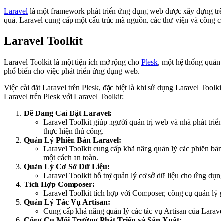
Laravel
là một framework phát triển ứng dụng web được xây dựng trê
quả. Laravel cung cấp một cấu trúc mã nguồn, các thư viện và công 
Laravel Toolkit
Laravel Toolkit là một tiện ích mở rộng cho
Plesk
, một hệ thống quản
phổ biến cho việc phát triển ứng dụng web.
Việc cài đặt Laravel trên Plesk, đặc biệt là khi sử dụng Laravel Toolki
Laravel trên Plesk với Laravel Toolkit:
Dễ Dàng Cài Đặt Laravel:
Laravel Toolkit giúp người quản trị web và nhà phát triể
thực hiện thủ công.
Quản Lý Phiên Bản Laravel:
Laravel Toolkit cung cấp khả năng quản lý các phiên bản
một cách an toàn.
Quản Lý Cơ Sở Dữ Liệu:
Laravel Toolkit hỗ trợ quản lý cơ sở dữ liệu cho ứng dụng
Tích Hợp Composer:
Laravel Toolkit tích hợp với Composer, công cụ quản lý 
Quản Lý Tác Vụ Artisan:
Cung cấp khả năng quản lý các tác vụ Artisan của Laravel
Công Cụ Môi Trường Phát Triển và Sản Xuất: