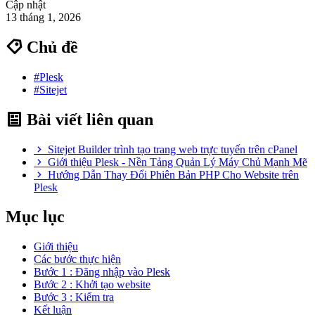
Cập nhật
13 tháng 1, 2026
Chủ đề
#Plesk
#Sitejet
Bài viết liên quan
Sitejet Builder trình tạo trang web trực tuyến trên cPanel
Giới thiệu Plesk - Nền Tảng Quản Lý Máy Chủ Mạnh Mẽ
Hướng Dẫn Thay Đổi Phiên Bản PHP Cho Website trên
Plesk
Mục lục
Giới thiệu
Các bước thực hiện
Bước 1 : Đăng nhập vào Plesk
Bước 2 : Khởi tạo website
Bước 3 : Kiểm tra
Kết luận