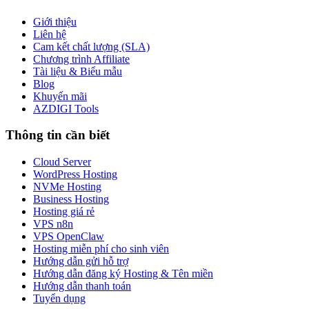
Giới thiệu
Liên hệ
Cam kết chất lượng (SLA)
Chương trình Affiliate
Tài liệu & Biểu mẫu
Blog
Khuyến mãi
AZDIGI Tools
Thông tin cần biết
Cloud Server
WordPress Hosting
NVMe Hosting
Business Hosting
Hosting giá rẻ
VPS n8n
VPS OpenClaw
Hosting miễn phí cho sinh viên
Hướng dẫn gửi hỗ trợ
Hướng dẫn đăng ký Hosting & Tên miền
Hướng dẫn thanh toán
Tuyển dụng