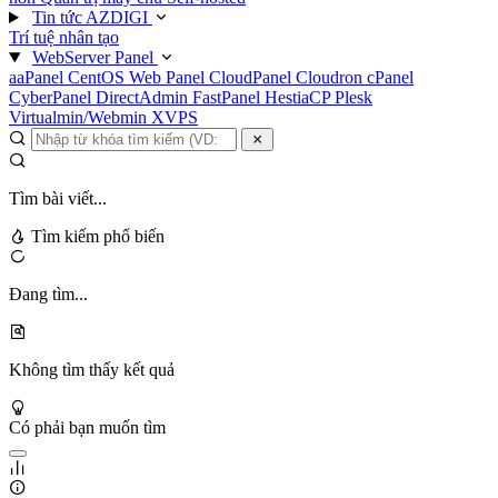
Tin tức AZDIGI
Trí tuệ nhân tạo
WebServer Panel
aaPanel
CentOS Web Panel
CloudPanel
Cloudron
cPanel
CyberPanel
DirectAdmin
FastPanel
HestiaCP
Plesk
Virtualmin/Webmin
XVPS
Tìm bài viết...
Tìm kiếm phổ biến
Đang tìm...
Không tìm thấy kết quả
Có phải bạn muốn tìm