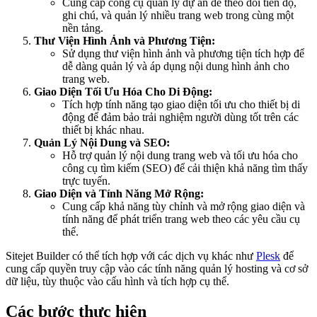
Cung cấp công cụ quản lý dự án để theo dõi tiến độ,
ghi chú, và quản lý nhiều trang web trong cùng một
nền tảng.
Thư Viện Hình Ảnh và Phương Tiện:
Sử dụng thư viện hình ảnh và phương tiện tích hợp để
dễ dàng quản lý và áp dụng nội dung hình ảnh cho
trang web.
Giao Diện Tối Ưu Hóa Cho Di Động:
Tích hợp tính năng tạo giao diện tối ưu cho thiết bị di
động để đảm bảo trải nghiệm người dùng tốt trên các
thiết bị khác nhau.
Quản Lý Nội Dung và SEO:
Hỗ trợ quản lý nội dung trang web và tối ưu hóa cho
công cụ tìm kiếm (SEO) để cải thiện khả năng tìm thấy
trực tuyến.
Giao Diện và Tính Năng Mở Rộng:
Cung cấp khả năng tùy chỉnh và mở rộng giao diện và
tính năng để phát triển trang web theo các yêu cầu cụ
thể.
Sitejet Builder có thể tích hợp với các dịch vụ khác như
Plesk
để
cung cấp quyền truy cập vào các tính năng quản lý hosting và cơ sở
dữ liệu, tùy thuộc vào cấu hình và tích hợp cụ thể.
Các bước thực hiện