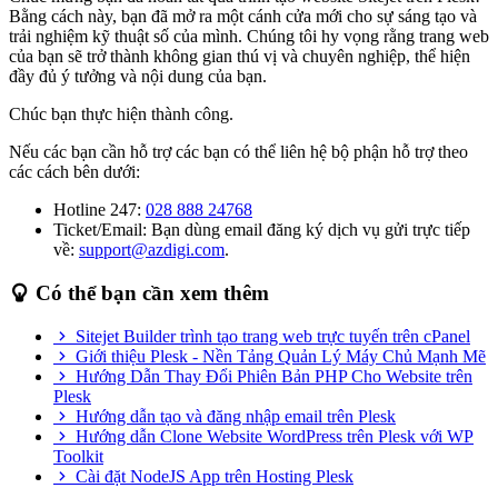
Bằng cách này, bạn đã mở ra một cánh cửa mới cho sự sáng tạo và
trải nghiệm kỹ thuật số của mình. Chúng tôi hy vọng rằng trang web
của bạn sẽ trở thành không gian thú vị và chuyên nghiệp, thể hiện
đầy đủ ý tưởng và nội dung của bạn.
Chúc bạn thực hiện thành công.
Nếu các bạn cần hỗ trợ các bạn có thể liên hệ bộ phận hỗ trợ theo
các cách bên dưới:
Hotline 247:
028 888 24768
Ticket/Email: Bạn dùng email đăng ký dịch vụ gửi trực tiếp
về:
support@azdigi.com
.
Có thể bạn cần xem thêm
Sitejet Builder trình tạo trang web trực tuyến trên cPanel
Giới thiệu Plesk - Nền Tảng Quản Lý Máy Chủ Mạnh Mẽ
Hướng Dẫn Thay Đổi Phiên Bản PHP Cho Website trên
Plesk
Hướng dẫn tạo và đăng nhập email trên Plesk
Hướng dẫn Clone Website WordPress trên Plesk với WP
Toolkit
Cài đặt NodeJS App trên Hosting Plesk