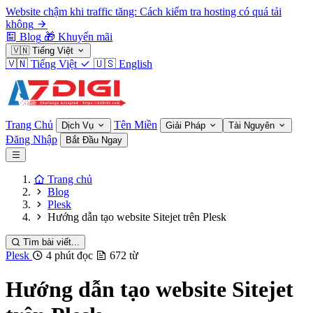
Website chậm khi traffic tăng: Cách kiểm tra hosting có quá tải
không
Blog
🎁
Khuyến mãi
🇻🇳
Tiếng Việt
🇻🇳
Tiếng Việt
🇺🇸
English
Trang Chủ
Tên Miền
Dịch Vụ
Giải Pháp
Tài Nguyên
Đăng Nhập
Bắt Đầu Ngay
Trang chủ
Blog
Plesk
Hướng dẫn tạo website Sitejet trên Plesk
Tìm bài viết...
Plesk
4 phút đọc
672 từ
Hướng dẫn tạo website Sitejet