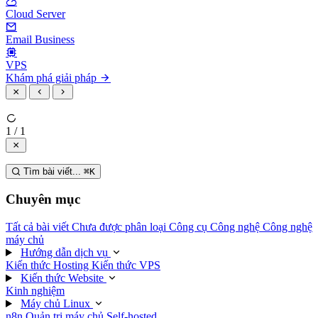
Cloud Server
Email Business
VPS
Khám phá giải pháp
1 / 1
Tìm bài viết...
⌘
K
Chuyên mục
Tất cả bài viết
Chưa được phân loại
Công cụ
Công nghệ
Công nghệ
máy chủ
Hướng dẫn dịch vụ
Kiến thức Hosting
Kiến thức VPS
Kiến thức Website
Kinh nghiệm
Máy chủ Linux
n8n
Quản trị máy chủ
Self-hosted