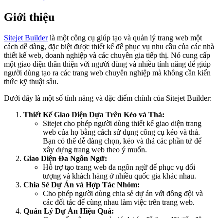
Giới thiệu
Sitejet Builder
là một công cụ giúp tạo và quản lý trang web một
cách dễ dàng, đặc biệt được thiết kế để phục vụ nhu cầu của các nhà
thiết kế web, doanh nghiệp và các chuyên gia tiếp thị. Nó cung cấp
một giao diện thân thiện với người dùng và nhiều tính năng để giúp
người dùng tạo ra các trang web chuyên nghiệp mà không cần kiến
thức kỹ thuật sâu.
Dưới đây là một số tính năng và đặc điểm chính của Sitejet Builder:
Thiết Kế Giao Diện Dựa Trên Kéo và Thả:
Sitejet cho phép người dùng thiết kế giao diện trang
web của họ bằng cách sử dụng công cụ kéo và thả.
Bạn có thể dễ dàng chọn, kéo và thả các phần tử để
xây dựng trang web theo ý muốn.
Giao Diện Đa Ngôn Ngữ:
Hỗ trợ tạo trang web đa ngôn ngữ để phục vụ đối
tượng và khách hàng ở nhiều quốc gia khác nhau.
Chia Sẻ Dự Án và Hợp Tác Nhóm:
Cho phép người dùng chia sẻ dự án với đồng đội và
các đối tác để cùng nhau làm việc trên trang web.
Quản Lý Dự Án Hiệu Quả: