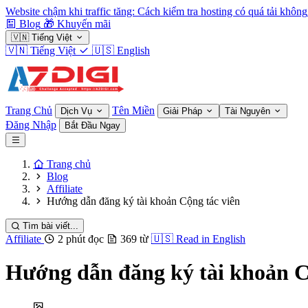
Website chậm khi traffic tăng: Cách kiểm tra hosting có quá tải không
Blog
🎁
Khuyến mãi
🇻🇳
Tiếng Việt
🇻🇳
Tiếng Việt
🇺🇸
English
Trang Chủ
Tên Miền
Dịch Vụ
Giải Pháp
Tài Nguyên
Đăng Nhập
Bắt Đầu Ngay
Trang chủ
Blog
Affiliate
Hướng dẫn đăng ký tài khoản Cộng tác viên
Tìm bài viết...
Affiliate
2 phút đọc
369 từ
🇺🇸
Read in English
Hướng dẫn đăng ký tài khoản C