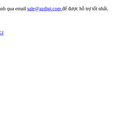
oanh qua email
sale@azdigi.com
để được hỗ trợ tốt nhất.
GI