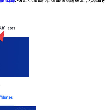
gister.php
, với tài khoản này bạn có thể sử dụng để đăng ký/quản lý
.