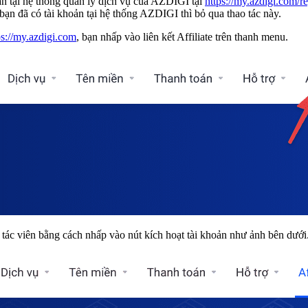
oản tại hệ thống quản lý dịch vụ của AZDIGI tại
https://my.azdigi.com/re
bạn đã có tài khoản tại hệ thống AZDIGI thì bỏ qua thao tác này.
ps://my.azdigi.com
, bạn nhấp vào liên kết Affiliate trên thanh menu.
g tác viên bằng cách nhấp vào nút kích hoạt tài khoản như ảnh bên dưới