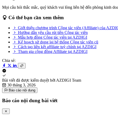
Mọi câu hỏi thắc mắc, quý khách vui lòng liên hệ đến phòng kinh d
Có thể bạn cần xem thêm
Giới thiệu chương trình Cộng tác viên (Affiliate) của AZDI
Hướng dẫn yêu cầu rút tiền Cộng tác viên
Mẫu hợp đồng Cộng tác viên tại AZDIGI
Kế hoạch sử dụng lại hệ thống Cộng tác viên cũ
Cách tạo liên kết affiliate tuỳ chỉnh tại AZDIGI
Tham gia cộng đồng Affiliate tại AZDIGI
Chia sẻ:
Bài viết đã được kiểm duyệt bởi
AZDIGI Team
30 tháng 3, 2026
Báo cáo nội dung
Báo cáo nội dung bài viết