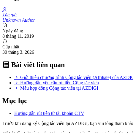
Tác giả
Unknown Author
Ngày đăng
8 tháng 11, 2019
Cập nhật
30 tháng 3, 2026
Bài viết liên quan
Giới thiệu chương trình Cộng tác viên (Affiliate) của AZDI
Hướng dẫn yêu cầu rút tiền Cộng tác viên
Mẫu hợp đồng Cộng tác viên tại AZDIGI
Mục lục
Hướng dẫn rút tiền từ tài khoản CTV
Trước khi đăng ký Cộng tác viên tại AZDIGI, bạn vui lòng tham kh