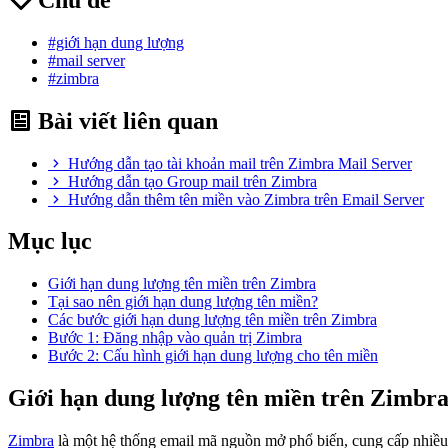
#giới hạn dung lượng
#mail server
#zimbra
Bài viết liên quan
Hướng dẫn tạo tài khoản mail trên Zimbra Mail Server
Hướng dẫn tạo Group mail trên Zimbra
Hướng dẫn thêm tên miền vào Zimbra trên Email Server
Mục lục
Giới hạn dung lượng tên miền trên Zimbra
Tại sao nên giới hạn dung lượng tên miền?
Các bước giới hạn dung lượng tên miền trên Zimbra
Bước 1: Đăng nhập vào quản trị Zimbra
Bước 2: Cấu hình giới hạn dung lượng cho tên miền
Giới hạn dung lượng tên miền trên Zimbr
Zimbra
là một hệ thống email mã nguồn mở phổ biến, cung cấp nhiều 