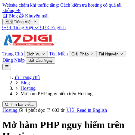
Website chậm khi traffic tăng: Cách kiểm tra hosting có quá tải
không
Blog
🎁
Khuyến mãi
🇻🇳
Tiếng Việt
🇻🇳
Tiếng Việt
🇺🇸
English
Trang Chủ
Tên Miền
Dịch Vụ
Giải Pháp
Tài Nguyên
Đăng Nhập
Bắt Đầu Ngay
Trang chủ
Blog
Hosting
Mở hàm PHP nguy hiểm trên Hosting
Tìm bài viết...
Hosting
4 phút đọc
603 từ
🇺🇸
Read in English
Mở hàm PHP nguy hiểm trên