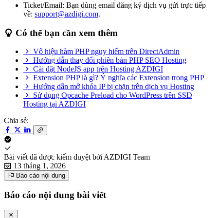
Ticket/Email: Bạn dùng email đăng ký dịch vụ gửi trực tiếp
về:
support@azdigi.com
.
Có thể bạn cần xem thêm
Vô hiệu hàm PHP nguy hiểm trên DirectAdmin
Hướng dẫn thay đổi phiên bản PHP SEO Hosting
Cài đặt NodeJS app trên Hosting AZDIGI
Extension PHP là gì? Ý nghĩa các Extension trong PHP
Hướng dẫn mở khóa IP bị chặn trên dịch vụ Hosting
Sử dụng Opcache Preload cho WordPress trên SSD
Hosting tại AZDIGI
Chia sẻ:
Bài viết đã được kiểm duyệt bởi
AZDIGI Team
13 tháng 1, 2026
Báo cáo nội dung
Báo cáo nội dung bài viết