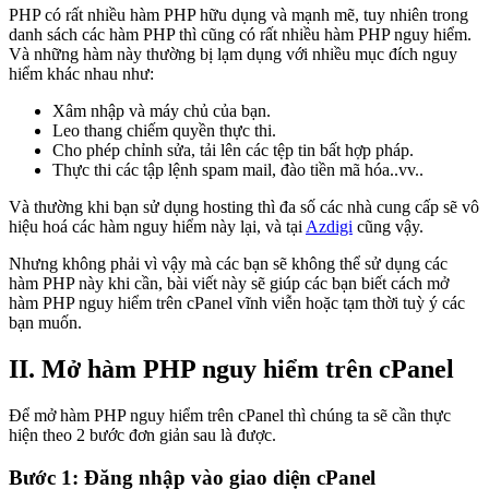
PHP có rất nhiều hàm PHP hữu dụng và mạnh mẽ, tuy nhiên trong
danh sách các hàm PHP thì cũng có rất nhiều hàm PHP nguy hiểm.
Và những hàm này thường bị lạm dụng với nhiều mục đích nguy
hiểm khác nhau như:
Xâm nhập và máy chủ của bạn.
Leo thang chiếm quyền thực thi.
Cho phép chỉnh sửa, tải lên các tệp tin bất hợp pháp.
Thực thi các tập lệnh spam mail, đào tiền mã hóa..vv..
Và thường khi bạn sử dụng hosting thì đa số các nhà cung cấp sẽ vô
hiệu hoá các hàm nguy hiểm này lại, và tại
Azdigi
cũng vậy.
Nhưng không phải vì vậy mà các bạn sẽ không thể sử dụng các
hàm PHP này khi cần, bài viết này sẽ giúp các bạn biết cách mở
hàm PHP nguy hiểm trên cPanel vĩnh viễn hoặc tạm thời tuỳ ý các
bạn muốn.
II. Mở hàm PHP nguy hiểm trên cPanel
Để mở hàm PHP nguy hiểm trên cPanel thì chúng ta sẽ cần thực
hiện theo 2 bước đơn giản sau là được.
Bước 1: Đăng nhập vào giao diện cPanel