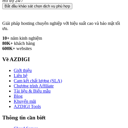
Hỗ trợ 24/7
Bắt đầu khảo sát chọn dịch vụ phù hợp
Giải pháp hosting chuyên nghiệp với hiệu suất cao và bảo mật tối
ưu.
10+
năm kinh nghiệm
80K+
khách hàng
600K+
websites
Về AZDIGI
Giới thiệu
Liên hệ
Cam kết chất lượng (SLA)
Chương trình Affiliate
Tài liệu & Biểu mẫu
Blog
Khuyến mãi
AZDIGI Tools
Thông tin cần biết