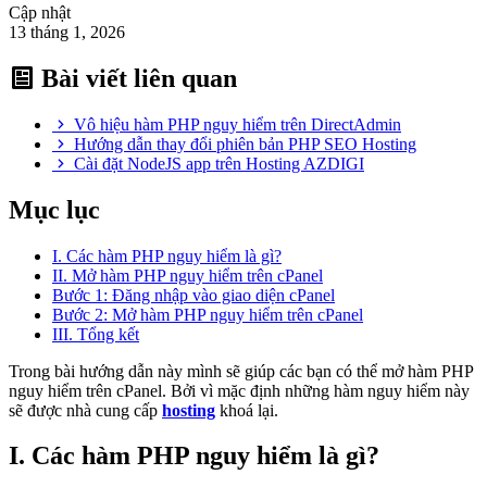
Cập nhật
13 tháng 1, 2026
Bài viết liên quan
Vô hiệu hàm PHP nguy hiểm trên DirectAdmin
Hướng dẫn thay đổi phiên bản PHP SEO Hosting
Cài đặt NodeJS app trên Hosting AZDIGI
Mục lục
I. Các hàm PHP nguy hiểm là gì?
II. Mở hàm PHP nguy hiểm trên cPanel
Bước 1: Đăng nhập vào giao diện cPanel
Bước 2: Mở hàm PHP nguy hiểm trên cPanel
III. Tổng kết
Trong bài hướng dẫn này mình sẽ giúp các bạn có thể mở hàm PHP
nguy hiểm trên cPanel. Bởi vì mặc định những hàm nguy hiểm này
sẽ được nhà cung cấp
hosting
khoá lại.
I. Các hàm PHP nguy hiểm là gì?