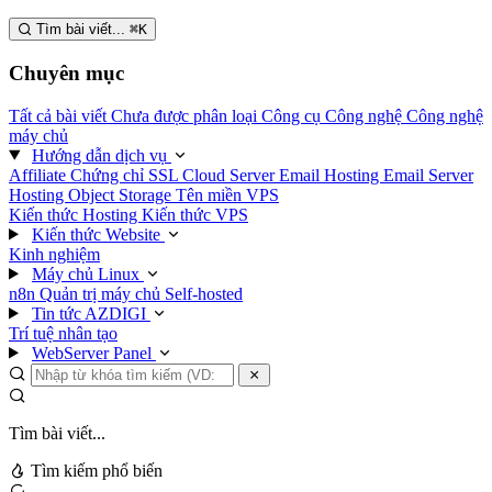
Tìm bài viết...
⌘
K
Chuyên mục
Tất cả bài viết
Chưa được phân loại
Công cụ
Công nghệ
Công nghệ
máy chủ
Hướng dẫn dịch vụ
Affiliate
Chứng chỉ SSL
Cloud Server
Email Hosting
Email Server
Hosting
Object Storage
Tên miền
VPS
Kiến thức Hosting
Kiến thức VPS
Kiến thức Website
Kinh nghiệm
Máy chủ Linux
n8n
Quản trị máy chủ
Self-hosted
Tin tức AZDIGI
Trí tuệ nhân tạo
WebServer Panel
Tìm bài viết...
Tìm kiếm phổ biến