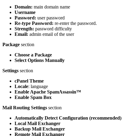
Domain:
main domain name
Username
Password:
user password
Re-type Password:
re-enter the password.
Strength:
password difficulty
Email:
admin email of the user
Package
section
Choose a Package
Select Options Manually
Settings
section
cPanel Theme
Locale
: language
Enable Apache SpamAssassin™
Enable Spam Box
Mail Routing Settings
section
Automatically Detect Configuration (recommended)
Local Mail Exchanger
Backup Mail Exchanger
Remote Mail Exchanger