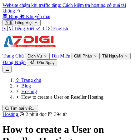
Website chậm khi traffic tăng: Cách kiểm tra hosting có quá tải
không
Blog
🎁
Khuyến mãi
🇻🇳
Tiếng Việt
🇻🇳
Tiếng Việt
🇺🇸
English
Trang Chủ
Tên Miền
Dịch Vụ
Giải Pháp
Tài Nguyên
Đăng Nhập
Bắt Đầu Ngay
Trang chủ
Blog
Hosting
How to create a User on Reseller Hosting
Tìm bài viết...
Hosting
2 phút đọc
394 từ
How to create a User on