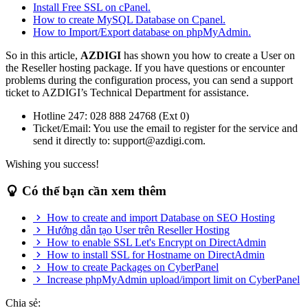
Install Free SSL on cPanel.
How to create MySQL Database on Cpanel.
How to Import/Export database on phpMyAdmin.
So in this article,
AZDIGI
has shown you how to create a User on
the Reseller hosting package. If you have questions or encounter
problems during the configuration process, you can send a support
ticket to AZDIGI’s Technical Department for assistance.
Hotline 247: 028 888 24768 (Ext 0)
Ticket/Email: You use the email to register for the service and
send it directly to: support@azdigi.com.
Wishing you success!
Có thể bạn cần xem thêm
How to create and import Database on SEO Hosting
Hướng dẫn tạo User trên Reseller Hosting
How to enable SSL Let's Encrypt on DirectAdmin
How to install SSL for Hostname on DirectAdmin
How to create Packages on CyberPanel
Increase phpMyAdmin upload/import limit on CyberPanel
Chia sẻ: