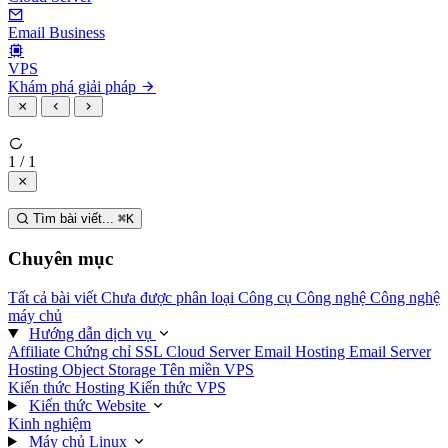
Email Business
VPS
Khám phá giải pháp
1 / 1
Tìm bài viết...
⌘
K
Chuyên mục
Tất cả bài viết
Chưa được phân loại
Công cụ
Công nghệ
Công nghệ
máy chủ
Hướng dẫn dịch vụ
Affiliate
Chứng chỉ SSL
Cloud Server
Email Hosting
Email Server
Hosting
Object Storage
Tên miền
VPS
Kiến thức Hosting
Kiến thức VPS
Kiến thức Website
Kinh nghiệm
Máy chủ Linux