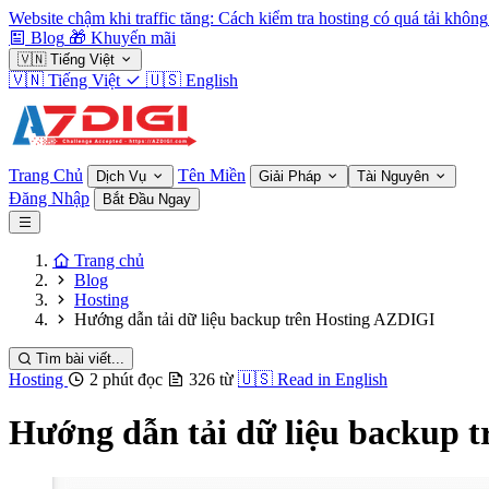
Website chậm khi traffic tăng: Cách kiểm tra hosting có quá tải không
Blog
🎁
Khuyến mãi
🇻🇳
Tiếng Việt
🇻🇳
Tiếng Việt
🇺🇸
English
Trang Chủ
Tên Miền
Dịch Vụ
Giải Pháp
Tài Nguyên
Đăng Nhập
Bắt Đầu Ngay
Trang chủ
Blog
Hosting
Hướng dẫn tải dữ liệu backup trên Hosting AZDIGI
Tìm bài viết...
Hosting
2 phút đọc
326 từ
🇺🇸
Read in English
Hướng dẫn tải dữ liệu backup 