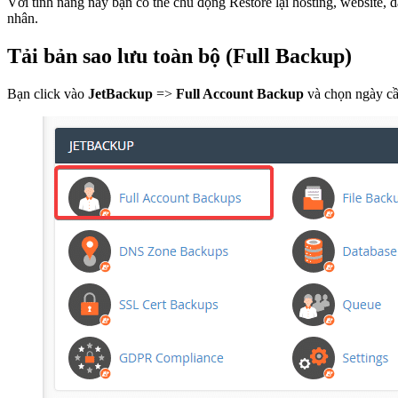
Với tính năng này bạn có thể chủ động Restore lại hosting, website, 
nhân.
Tải bản sao lưu toàn bộ (Full Backup)
Bạn click vào
JetBackup
=>
Full Account Backup
và chọn ngày c