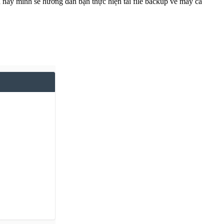
n này mình sẽ hướng dẫn bạn thực hiện tải file backup về máy cá