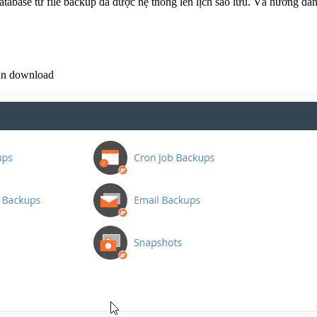
database từ file backup đã được hệ thống lên lịch sao lưu. Và hướng dẫ
ần download