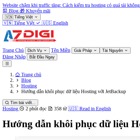
Website chậm khi traffic tăng: Cách kiểm tra hosting có quá tải không
Blog
🎁
Khuyến mãi
🇻🇳
Tiếng Việt
🇻🇳
Tiếng Việt
🇺🇸
English
Trang Chủ
Tên Miền
Dịch Vụ
Giải Pháp
Tài Nguyên
Đăng Nhập
Bắt Đầu Ngay
Trang chủ
Blog
Hosting
Hướng dẫn khôi phục dữ liệu Hosting với JetBackup
Tìm bài viết...
Hosting
2 phút đọc
358 từ
🇺🇸
Read in English
Hướng dẫn khôi phục dữ liệu H