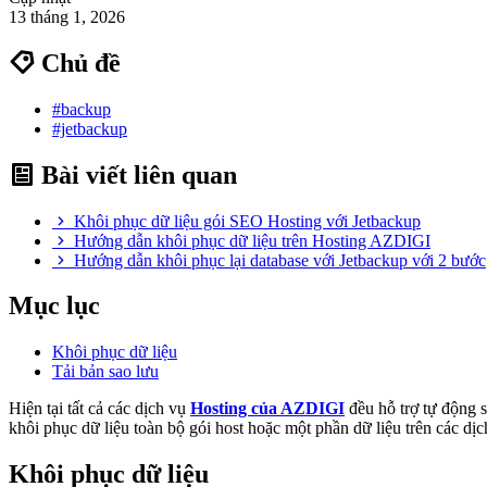
13 tháng 1, 2026
Chủ đề
#backup
#jetbackup
Bài viết liên quan
Khôi phục dữ liệu gói SEO Hosting với Jetbackup
Hướng dẫn khôi phục dữ liệu trên Hosting AZDIGI
Hướng dẫn khôi phục lại database với Jetbackup với 2 bước
Mục lục
Khôi phục dữ liệu
Tải bản sao lưu
Hiện tại tất cả các dịch vụ
Hosting của AZDIGI
đều hỗ trợ tự động s
khôi phục dữ liệu toàn bộ gói host hoặc một phần dữ liệu trên các d
Khôi phục dữ liệu