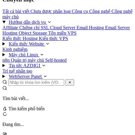
Tất cả bài viết
Chưa được phân loại
Công cụ
Công nghệ
Công nghệ
máy chủ
Hướng dẫn dịch vụ
Affiliate
Chứng chỉ SSL
Cloud Server
Email Hosting
Email Server
Hosting
Object Storage
Tên miền
VPS
Kiến thức Hosting
Kiến thức VPS
Kiến thức Website
Kinh nghiệm
Máy chủ Linux
n8n
Quản trị máy chủ
Self-hosted
Tin tức AZDIGI
Trí tuệ nhân tạo
WebServer Panel
Tìm bài viết...
Tìm kiếm phổ biến
Đang tìm...