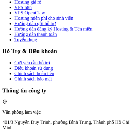
Hosting giá rẻ
VPS n8n
VPS OpenClaw
Hosting miễn phí cho sinh viên
Hướng dẫn gửi hỗ trợ
Hướng dẫn đăng ký Hosting & Tên miền
Hướng dẫn thanh toán
Tuyển dụng
Hỗ Trợ & Điều khoản
Gửi yêu cầu hỗ trợ
Điều khoản sử dụng
Chính sách hoàn tiền
Chính sách bảo mật
Thông tin công ty
Văn phòng làm việc
401/3 Nguyễn Duy Trinh, phường Bình Trưng, Thành phố Hồ Chí
Minh