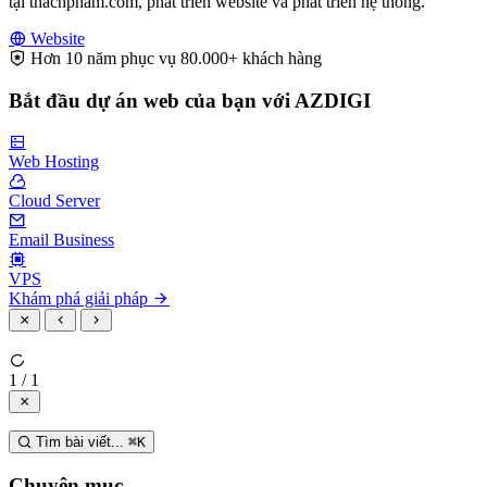
tại thachpham.com, phát triển website và phát triển hệ thống.
Website
Hơn 10 năm phục vụ 80.000+ khách hàng
Bắt đầu dự án web của bạn với AZDIGI
Web Hosting
Cloud Server
Email Business
VPS
Khám phá giải pháp
1 / 1
Tìm bài viết...
⌘
K
Chuyên mục