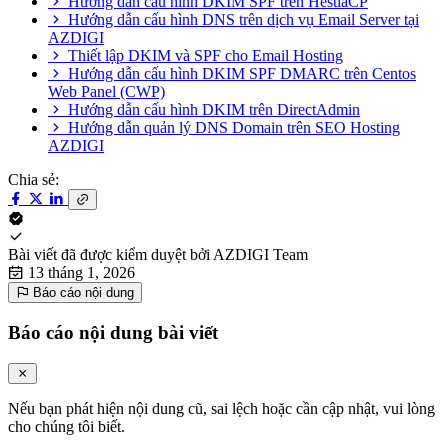
Hướng dẫn cấu hình DKIM SPF trên HestiaCP
Hướng dẫn cấu hình DNS trên dịch vụ Email Server tại
AZDIGI
Thiết lập DKIM và SPF cho Email Hosting
Hướng dẫn cấu hình DKIM SPF DMARC trên Centos
Web Panel (CWP)
Hướng dẫn cấu hình DKIM trên DirectAdmin
Hướng dẫn quản lý DNS Domain trên SEO Hosting
AZDIGI
Chia sẻ:
Bài viết đã được kiểm duyệt bởi
AZDIGI Team
13 tháng 1, 2026
Báo cáo nội dung
Báo cáo nội dung bài viết
Nếu bạn phát hiện nội dung cũ, sai lệch hoặc cần cập nhật, vui lòng
cho chúng tôi biết.