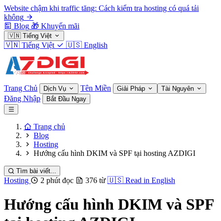
Website chậm khi traffic tăng: Cách kiểm tra hosting có quá tải
không
Blog
🎁
Khuyến mãi
🇻🇳
Tiếng Việt
🇻🇳
Tiếng Việt
🇺🇸
English
Trang Chủ
Tên Miền
Dịch Vụ
Giải Pháp
Tài Nguyên
Đăng Nhập
Bắt Đầu Ngay
Trang chủ
Blog
Hosting
Hướng cấu hình DKIM và SPF tại hosting AZDIGI
Tìm bài viết...
Hosting
2 phút đọc
376 từ
🇺🇸
Read in English
Hướng cấu hình DKIM và SPF