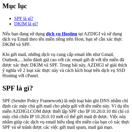
Mục lục
SPF là gì?
DKIM là gì?
Nếu bạn đang sử dụng
dịch vụ Hosting
tại AZDIGI và sử dụng
dịch vụ Email theo tên miền riêng trên Host, bạn sẽ cần xác thực
DKIM và SPF.
Khi gửi mail, những dịch vụ cung cấp email lớn như Gmail,
Outlook,…luôn đánh giá cao với các email gửi đi với tên miền đã
được xác thực DKIM và SPF. Trong bài này, AZDIGI sẽ giải thích
ý nghĩa về 2 loại xác thực này và cách kích hoạt trên dịch vụ SSD
Hosting với cPanel.
SPF là gì?
SPF (Sender Policy Framework) là một loại bản ghi DNS nhằm chỉ
định các máy chủ gửi mail cho phép gửi với tên miền này. Ví dụ tên
miền AZDIGI.COM được thiết lập SPF cho IP 10.20.0.10 thì chỉ có
máy chủ chứa IP 10.20.0.10 mới có thể gửi mail đi được. Việc này
nhằm giúp các dịch vụ email hiểu rằng tên miền của bạn có xác thực
SPF và sẽ tránh được các việc gửi mail spam, mail giả mạo.