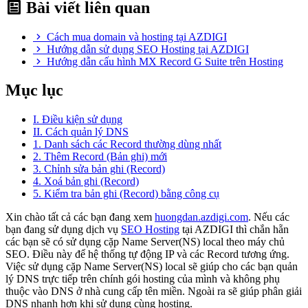
Bài viết liên quan
Cách mua domain và hosting tại AZDIGI
Hướng dẫn sử dụng SEO Hosting tại AZDIGI
Hướng dẫn cấu hình MX Record G Suite trên Hosting
Mục lục
I. Điều kiện sử dụng
II. Cách quản lý DNS
1. Danh sách các Record thường dùng nhất
2. Thêm Record (Bản ghi) mới
3. Chỉnh sửa bản ghi (Record)
4. Xoá bản ghi (Record)
5. Kiểm tra bản ghi (Record) bằng công cụ
Xin chào tất cả các bạn đang xem
huongdan.azdigi.com
. Nếu các
bạn đang sử dụng dịch vụ
SEO Hosting
tại AZDIGI thì chắn hẵn
các bạn sẽ có sử dụng cặp Name Server(NS) local theo máy chủ
SEO. Điều này để hệ thống tự động IP và các Record tương ứng.
Việc sử dụng cặp Name Server(NS) local sẽ giúp cho các bạn quản
lý DNS trực tiếp trên chính gói hosting của mình và không phụ
thuộc vào DNS ở nhà cung cấp tên miền. Ngoài ra sẽ giúp phân giải
DNS nhanh hơn khi sử dụng cùng hosting.