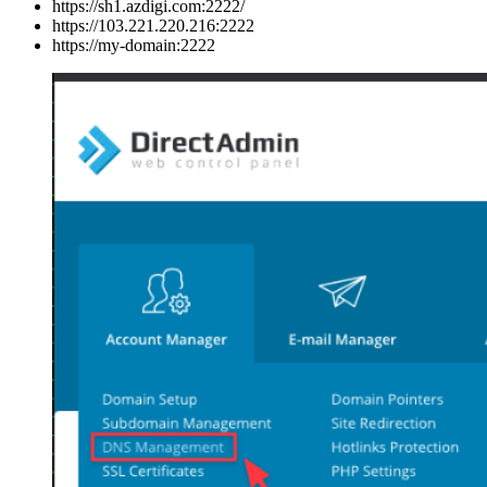
https://sh1.azdigi.com:2222/
https://103.221.220.216:2222
https://my-domain:2222