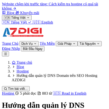
Website chậm khi traffic tăng: Cách kiểm tra hosting có quá tải
không
Blog
🎁
Khuyến mãi
🇻🇳
Tiếng Việt
🇻🇳
Tiếng Việt
🇺🇸
English
Trang Chủ
Tên Miền
Dịch Vụ
Giải Pháp
Tài Nguyên
Đăng Nhập
Bắt Đầu Ngay
Trang chủ
Blog
Hosting
Hướng dẫn quản lý DNS Domain trên SEO Hosting
AZDIGI
Tìm bài viết...
Hosting
5 phút đọc
883 từ
🇺🇸
Read in English
Hướng dẫn quản lý DNS