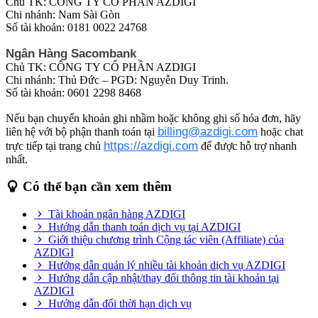
Chủ TK: CÔNG TY CỔ PHẦN AZDIGI
Chi nhánh: Nam Sài Gòn
Số tài khoản: 0181 0022 24768
Ngân Hàng Sacombank
Chủ TK: CÔNG TY CỔ PHẦN AZDIGI
Chi nhánh: Thủ Đức – PGD: Nguyễn Duy Trinh.
Số tài khoản: 0601 2298 8468
Nếu bạn chuyển khoản ghi nhầm hoặc không ghi số hóa đơn, hãy
billing@azdigi.com
liên hệ với bộ phận thanh toán tại
hoặc chat
https://azdigi.com
trực tiếp tại trang chủ
để được hỗ trợ nhanh
nhất.
Có thể bạn cần xem thêm
Tài khoản ngân hàng AZDIGI
Hướng dẫn thanh toán dịch vụ tại AZDIGI
Giới thiệu chương trình Cộng tác viên (Affiliate) của
AZDIGI
Hướng dẫn quản lý nhiều tài khoản dịch vụ AZDIGI
Hướng dẫn cập nhật/thay đổi thông tin tài khoản tại
AZDIGI
Hướng dẫn đổi thời hạn dịch vụ