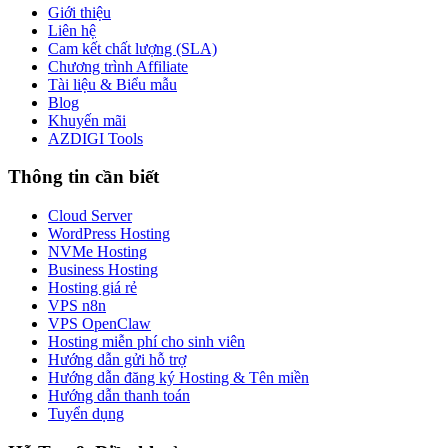
Giới thiệu
Liên hệ
Cam kết chất lượng (SLA)
Chương trình Affiliate
Tài liệu & Biểu mẫu
Blog
Khuyến mãi
AZDIGI Tools
Thông tin cần biết
Cloud Server
WordPress Hosting
NVMe Hosting
Business Hosting
Hosting giá rẻ
VPS n8n
VPS OpenClaw
Hosting miễn phí cho sinh viên
Hướng dẫn gửi hỗ trợ
Hướng dẫn đăng ký Hosting & Tên miền
Hướng dẫn thanh toán
Tuyển dụng