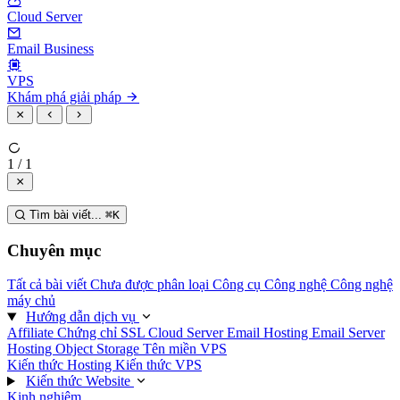
Cloud Server
Email Business
VPS
Khám phá giải pháp
1 / 1
Tìm bài viết...
⌘
K
Chuyên mục
Tất cả bài viết
Chưa được phân loại
Công cụ
Công nghệ
Công nghệ
máy chủ
Hướng dẫn dịch vụ
Affiliate
Chứng chỉ SSL
Cloud Server
Email Hosting
Email Server
Hosting
Object Storage
Tên miền
VPS
Kiến thức Hosting
Kiến thức VPS
Kiến thức Website
Kinh nghiệm