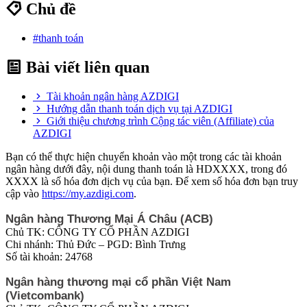
Chủ đề
#thanh toán
Bài viết liên quan
Tài khoản ngân hàng AZDIGI
Hướng dẫn thanh toán dịch vụ tại AZDIGI
Giới thiệu chương trình Cộng tác viên (Affiliate) của
AZDIGI
Bạn có thể thực hiện chuyển khoản vào một trong các tài khoản
ngân hàng dưới đây, nội dung thanh toán là HDXXXX, trong đó
XXXX là số hóa đơn dịch vụ của bạn. Để xem số hóa đơn bạn truy
cập vào
https://my.azdigi.com
.
Ngân hàng Thương Mại Á Châu (ACB)
Chủ TK: CÔNG TY CỔ PHẦN AZDIGI
Chi nhánh: Thủ Đức – PGD: Bình Trưng
Số tài khoản: 24768
Ngân hàng thương mại cổ phần Việt Nam
(Vietcombank)