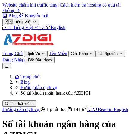
Website chậm khi traffic tăng: Cách kiểm tra hosting có quá tải
không
Blog
🎁
Khuyến mãi
🇻🇳
Tiếng Việt
🇻🇳
Tiếng Việt
🇺🇸
English
Trang Chủ
Tên Miền
Dịch Vụ
Giải Pháp
Tài Nguyên
Đăng Nhập
Bắt Đầu Ngay
Trang chủ
Blog
Hướng dẫn dịch vụ
Số tài khoản ngân hàng của AZDIGI
Tìm bài viết...
Hướng dẫn dịch vụ
1 phút đọc
141 từ
🇺🇸
Read in English
Số tài khoản ngân hàng của