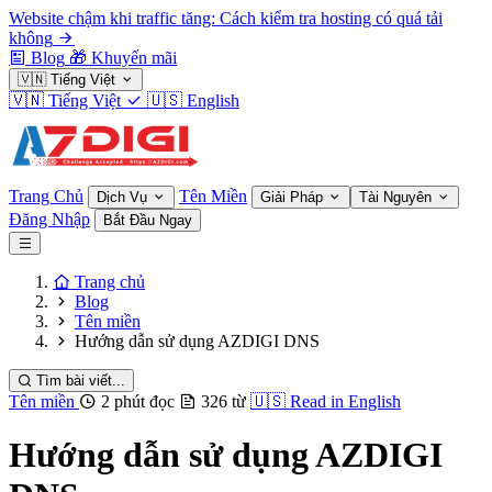
Website chậm khi traffic tăng: Cách kiểm tra hosting có quá tải
không
Blog
🎁
Khuyến mãi
🇻🇳
Tiếng Việt
🇻🇳
Tiếng Việt
🇺🇸
English
Trang Chủ
Tên Miền
Dịch Vụ
Giải Pháp
Tài Nguyên
Đăng Nhập
Bắt Đầu Ngay
Trang chủ
Blog
Tên miền
Hướng dẫn sử dụng AZDIGI DNS
Tìm bài viết...
Tên miền
2 phút đọc
326 từ
🇺🇸
Read in English
Hướng dẫn sử dụng AZDIGI