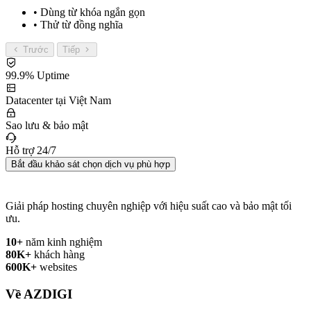
• Dùng từ khóa ngắn gọn
• Thử từ đồng nghĩa
Trước
Tiếp
99.9% Uptime
Datacenter tại Việt Nam
Sao lưu & bảo mật
Hỗ trợ 24/7
Bắt đầu khảo sát chọn dịch vụ phù hợp
Giải pháp hosting chuyên nghiệp với hiệu suất cao và bảo mật tối
ưu.
10+
năm kinh nghiệm
80K+
khách hàng
600K+
websites
Về AZDIGI