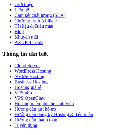
Giới thiệu
Liên hệ
Cam kết chất lượng (SLA)
Chương trình Affiliate
Tài liệu & Biểu mẫu
Blog
Khuyến mãi
AZDIGI Tools
Thông tin cần biết
Cloud Server
WordPress Hosting
NVMe Hosting
Business Hosting
Hosting giá rẻ
VPS n8n
VPS OpenClaw
Hosting miễn phí cho sinh viên
Hướng dẫn gửi hỗ trợ
Hướng dẫn đăng ký Hosting & Tên miền
Hướng dẫn thanh toán
Tuyển dụng