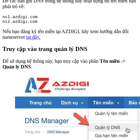
Để các bản ghi DNS trong hệ thống này hoạt động thì tên miền bạn
phải trỏ về:
ns1.azdigi.com
ns2.azdigi.com
Nếu bạn đăng ký tên miền tại AZDIGI, hãy xem hướng dẫn đổi
nameserver
tại đây.
Truy cập vào trang quản lý DNS
Để sử dụng hệ thống này, bạn truy cập vào phần
Tên miền ->
Quản lý DNS
.