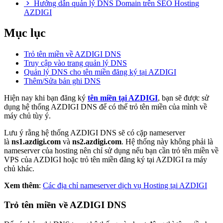
Hướng dẫn quản lý DNS Domain trên SEO Hosting
AZDIGI
Mục lục
Trỏ tên miền về AZDIGI DNS
Truy cập vào trang quản lý DNS
Quản lý DNS cho tên miền đăng ký tại AZDIGI
Thêm/Sửa bản ghi DNS
Hiện nay khi bạn đăng ký
tên miền tại AZDIGI
, bạn sẽ được sử
dụng hệ thống AZDIGI DNS để có thể trỏ tên miền của mình về
máy chủ tùy ý.
Lưu ý rằng hệ thống AZDIGI DNS sẽ có cặp nameserver
là
ns1.azdigi.com
và
ns2.azdigi.com
. Hệ thống này không phải là
nameserver của hosting nên chỉ sử dụng nếu bạn cần trỏ tên miền về
VPS của AZDIGI hoặc trỏ tên miền đăng ký tại AZDIGI ra máy
chủ khác.
Xem thêm
:
Các địa chỉ nameserver dịch vụ Hosting tại AZDIGI
Trỏ tên miền về AZDIGI DNS