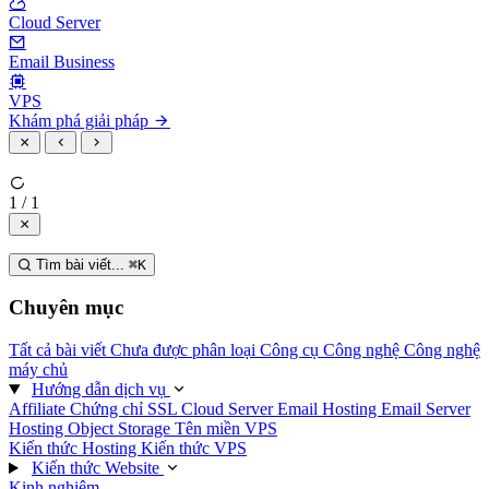
Cloud Server
Email Business
VPS
Khám phá giải pháp
1 / 1
Tìm bài viết...
⌘
K
Chuyên mục
Tất cả bài viết
Chưa được phân loại
Công cụ
Công nghệ
Công nghệ
máy chủ
Hướng dẫn dịch vụ
Affiliate
Chứng chỉ SSL
Cloud Server
Email Hosting
Email Server
Hosting
Object Storage
Tên miền
VPS
Kiến thức Hosting
Kiến thức VPS
Kiến thức Website
Kinh nghiệm