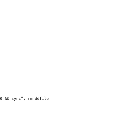
0 && sync”; rm ddfile