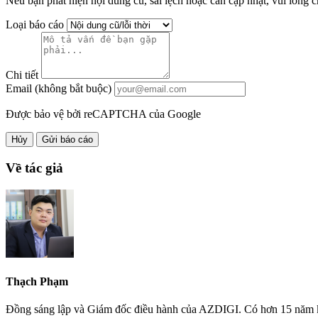
Nếu bạn phát hiện nội dung cũ, sai lệch hoặc cần cập nhật, vui lòng c
Loại báo cáo
Chi tiết
Email (không bắt buộc)
Được bảo vệ bởi reCAPTCHA của Google
Hủy
Gửi báo cáo
Về tác giả
Thạch Phạm
Đồng sáng lập và Giám đốc điều hành của AZDIGI. Có hơn 15 năm kinh