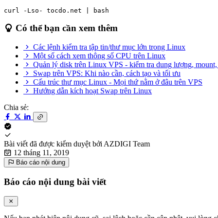
curl -Lso- tocdo.net | bash
Có thể bạn cần xem thêm
Các lệnh kiểm tra tập tin/thư mục lớn trong Linux
Một số cách xem thông số CPU trên Linux
Quản lý disk trên Linux VPS - kiểm tra dung lượng, mount, 
Swap trên VPS: Khi nào cần, cách tạo và tối ưu
Cấu trúc thư mục Linux - Mọi thứ nằm ở đâu trên VPS
Hướng dẫn kích hoạt Swap trên Linux
Chia sẻ:
Bài viết đã được kiểm duyệt bởi
AZDIGI Team
12 tháng 11, 2019
Báo cáo nội dung
Báo cáo nội dung bài viết