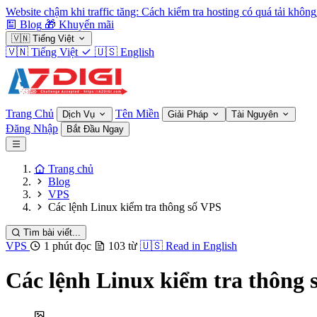
Website chậm khi traffic tăng: Cách kiểm tra hosting có quá tải không
Blog
🎁
Khuyến mãi
🇻🇳
Tiếng Việt
🇻🇳
Tiếng Việt
🇺🇸
English
Trang Chủ
Tên Miền
Dịch Vụ
Giải Pháp
Tài Nguyên
Đăng Nhập
Bắt Đầu Ngay
Trang chủ
Blog
VPS
Các lệnh Linux kiểm tra thông số VPS
Tìm bài viết...
VPS
1 phút đọc
103 từ
🇺🇸
Read in English
Các lệnh Linux kiểm tra thông 