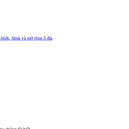
lsblk, fdisk và mở rộng ổ đĩa