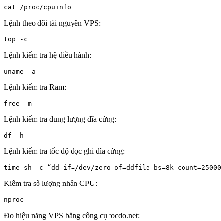
cat /proc/cpuinfo
Lệnh theo dõi tài nguyên VPS:
top -c
Lệnh kiểm tra hệ điều hành:
uname -a
Lệnh kiểm tra Ram:
free -m
Lệnh kiểm tra dung lượng đĩa cứng:
df -h
Lệnh kiểm tra tốc độ đọc ghi đĩa cứng:
time sh -c “dd if=/dev/zero of=ddfile bs=8k count=25000
Kiểm tra số lượng nhân CPU:
nproc
Đo hiệu năng VPS bằng công cụ tocdo.net: